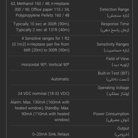
62, Methanol 160 / 48, n-Heptane
300 / 90, Office paper 115 / 34,
Detection Range
(بازه سنجش)
Polypropylene Pellets 160 / 48
Typically 10 sec at 300ft (90m),
Response Time
(زمان پاسخ دهی)
Typically 2 sec at 131ft (40m)
4 Sensitive ranges for 1 ft2
(0.1m2) n-Heptane pan fire from
Sensitivity Ranges
(بازه حساسیت)
66ft (20m) to 300ft (90m)
Field of View
(زاویه دید)
Horizontal 90º; Vertical 90º
Built-in-Test (BIT)
(تست داخلی)
Automatic
Operating Voltage
(ولتاژ عملکرد)
24 VDC nominal (18-32 VDC)
Alarm: Max. 130mA (160mA with
heated window), Standby: Max.
90mA (110mA with heated
Power Consumption
(توان مصرفی)
window)
Output
(خروجی)
0–20mA Sink, Relays