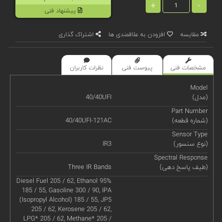
+
-
پیشنهاد فنی
مقایسه
افزودن به علاقمندی ها
اشتراک گذاری
مشخصات فنی
پیوست فنی
نظرات کاربران
Model
(مدل)
40/40UFI
Part Number
(شماره قطعه)
40/40UFI-121AC
Sensor Type
(نوع سنسور)
IR3
Spectral Response
(طیف پاسخ دهی)
Three IR Bands
Diesel Fuel 205 / 62, Ethanol 95%
185 / 55, Gasoline 300 / 90, IPA
(Isopropyl Alcohol) 185 / 55, JP5
205 / 62, Kerosene 205 / 62,
LPG* 205 / 62, Methane* 205 /