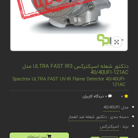
دتکتور شعله اسپکترکس ULTRA FAST IR3 مدل
40/40UFI-121AC
Spectrex ULTRA FAST UV-IR Flame Detector 40/40UFI-
121AC
0
0 دیدگاه کاربران
مدل:
40/40UFI
دسته بندی :
دتکتور شعله ضد انفجار
برند :
اسپکترکس
ثبت استعلام