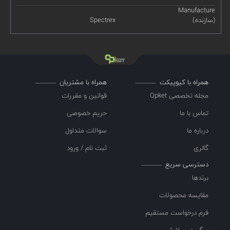
Manufacture
(سازنده)
Spectrex
همراه با کیوپیکت
همراه با مشتریان
مجله تخصصی Qpket
قوانین و مقررات
تماس با ما
حریم خصوصی
درباره ما
سوالات متداول
گالری
ثبت نام / ورود
دسترسی سریع
برندها
مقایسه محصولات
فرم درخواست مستقیم