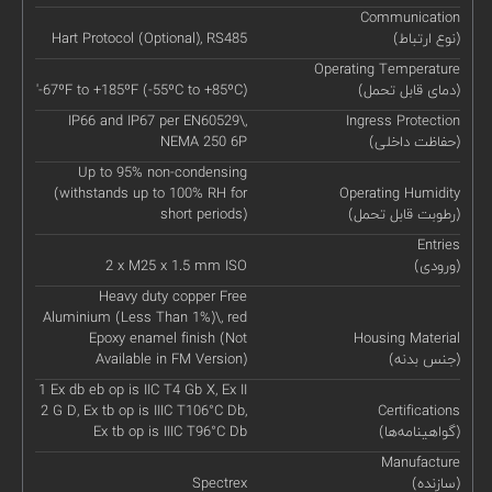
Communication
(نوع ارتباط)
Hart Protocol (Optional), RS485
Operating Temperature
(دمای قابل تحمل)
'-67ºF to +185ºF (-55ºC to +85ºC)
IP66 and IP67 per EN60529\,
Ingress Protection
(حفاظت داخلی)
NEMA 250 6P
Up to 95% non-condensing
(withstands up to 100% RH for
Operating Humidity
(رطوبت قابل تحمل)
short periods)
Entries
(ورودی)
2 x M25 x 1.5 mm ISO
Heavy duty copper Free
Aluminium (Less Than 1%)\, red
Epoxy enamel finish (Not
Housing Material
(جنس بدنه)
Available in FM Version)
1 Ex db eb op is IIC T4 Gb X, Ex II
2 G D, Ex tb op is IIIC T106°C Db,
Certifications
(گواهینامه‌ها)
Ex tb op is IIIC T96°C Db
Manufacture
(سازنده)
Spectrex