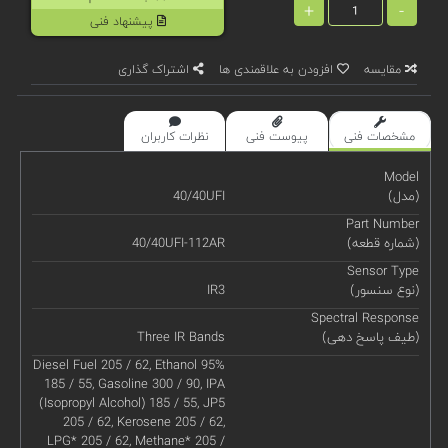
+
-
پیشنهاد فنی
مقایسه
افزودن به علاقمندی ها
اشتراک گذاری
مشخصات فنی
پیوست فنی
نظرات کاربران
Model
(مدل)
40/40UFI
Part Number
(شماره قطعه)
40/40UFI-112AR
Sensor Type
(نوع سنسور)
IR3
Spectral Response
(طیف پاسخ دهی)
Three IR Bands
Diesel Fuel 205 / 62, Ethanol 95%
185 / 55, Gasoline 300 / 90, IPA
(Isopropyl Alcohol) 185 / 55, JP5
205 / 62, Kerosene 205 / 62,
LPG* 205 / 62, Methane* 205 /