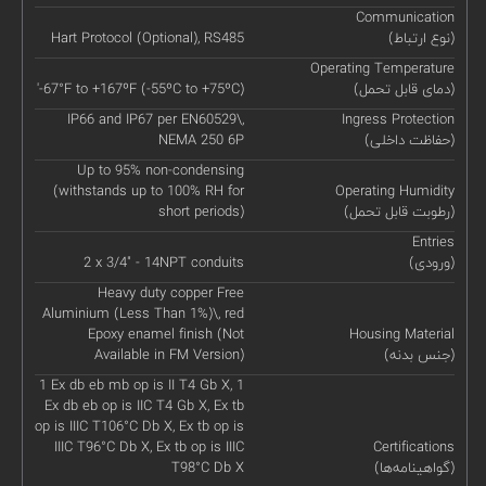
Communication
(نوع ارتباط)
Hart Protocol (Optional), RS485
Operating Temperature
(دمای قابل تحمل)
'-67°F to +167ºF (-55ºC to +75ºC)
IP66 and IP67 per EN60529\,
Ingress Protection
(حفاظت داخلی)
NEMA 250 6P
Up to 95% non-condensing
(withstands up to 100% RH for
Operating Humidity
(رطوبت قابل تحمل)
short periods)
Entries
(ورودی)
2 x 3/4" - 14NPT conduits
Heavy duty copper Free
Aluminium (Less Than 1%)\, red
Epoxy enamel finish (Not
Housing Material
(جنس بدنه)
Available in FM Version)
1 Ex db eb mb op is II T4 Gb X, 1
Ex db eb op is IIC T4 Gb X, Ex tb
op is IIIC T106°C Db X, Ex tb op is
IIIC T96°C Db X, Ex tb op is IIIC
Certifications
(گواهینامه‌ها)
T98°C Db X