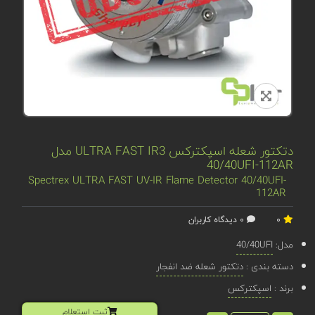
دتکتور شعله اسپکترکس ULTRA FAST IR3 مدل
40/40UFI-112AR
Spectrex ULTRA FAST UV-IR Flame Detector 40/40UFI-
112AR
0
0 دیدگاه کاربران
مدل:
40/40UFI
دسته بندی :
دتکتور شعله ضد انفجار
برند :
اسپکترکس
ثبت استعلام