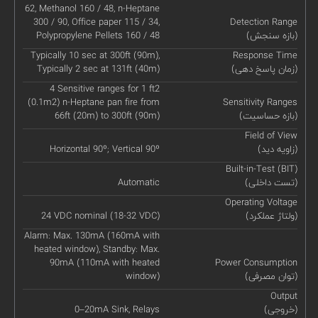
62, Methanol 160 / 48, n-Heptane
300 / 90, Office paper 115 / 34,
Detection Range
(بازه سنجش)
Polypropylene Pellets 160 / 48
Typically 10 sec at 300ft (90m),
Response Time
(زمان پاسخ دهی)
Typically 2 sec at 131ft (40m)
4 Sensitive ranges for 1 ft2
(0.1m2) n-Heptane pan fire from
Sensitivity Ranges
(بازه حساسیت)
66ft (20m) to 300ft (90m)
Field of View
(زاویه دید)
Horizontal 90º; Vertical 90º
Built-in-Test (BIT)
(تست داخلی)
Automatic
Operating Voltage
(ولتاژ عملکرد)
24 VDC nominal (18-32 VDC)
Alarm: Max. 130mA (160mA with
heated window), Standby: Max.
90mA (110mA with heated
Power Consumption
(توان مصرفی)
window)
Output
(خروجی)
0–20mA Sink, Relays