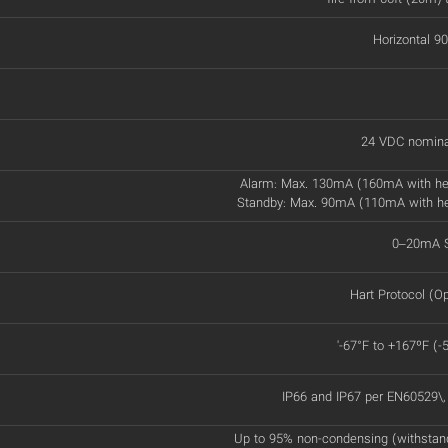
Horizontal 90
24 VDC nomina
Alarm: Max. 130mA (160mA with he
Standby: Max. 90mA (110mA with h
0–20mA S
Hart Protocol (Op
'-67°F to +167ºF (-
IP66 and IP67 per EN60529\
Up to 95% non-condensing (withstan