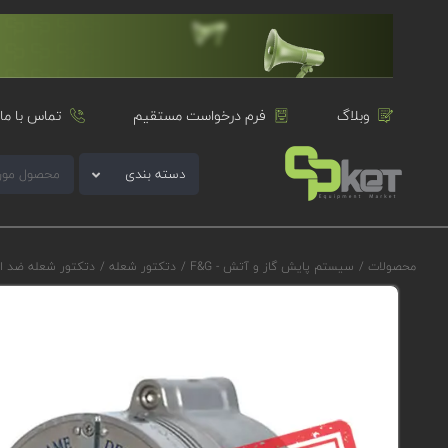
وبلاگ
فرم درخواست مستقیم
تماس با ما
دسته بندی
محصولات
/
سیستم پایش گاز و آتش - F&G
/
دتکتور شعله
/
دتکتور شعله ضد ا