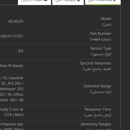
Model
40/40UFI
(مدل)
Part Number
/40UFI-212SC
(شماره قطعه)
Sensor Type
IR3
(نوع سنسور)
Spectral Response
hree IR Bands
(طیف پاسخ دهی)
/ 55, Gasoline
/ 55, JP5 205 /
Detection Range
, Methane* 205
(بازه سنجش)
0 / 90, Office
llets 160 / 48
ically 2 sec at
Response Time
(زمان پاسخ دهی)
131ft (40m)
 n-Heptane pan
Sensitivity Ranges
(بازه حساسیت)
to 300ft (90m)