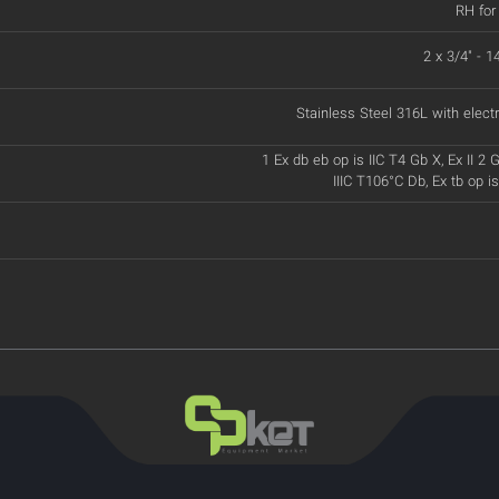
RH for
2 x 3/4" - 
Stainless Steel 316L with electr
1 Ex db eb op is IIC T4 Gb X, Ex II 2 G
IIIC T106°C Db, Ex tb op i