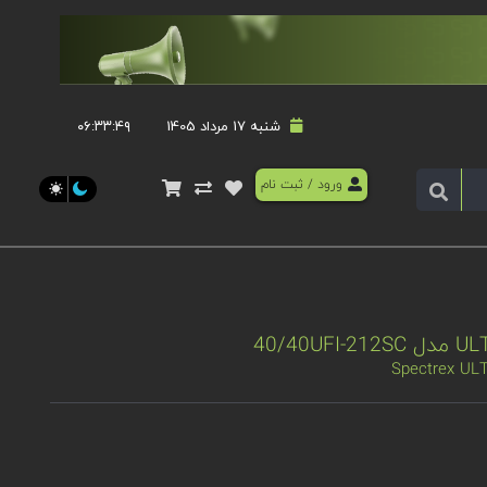
شنبه 17 مرداد 1405
۰۶:۳۳:۵۰
ورود
/
ثبت نام
Spectrex UL