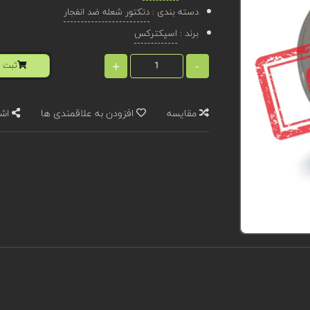
دسته بندی :
دتکتور شعله ضد انفجار
برند :
اسپکترکس
+
-
ثبت ا
مقایسه
افزودن به علاقمندی ها
اشت