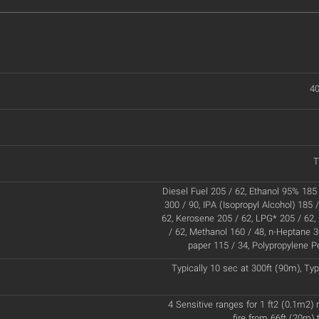
40
T
Diesel Fuel 205 / 62, Ethanol 95% 185 
300 / 90, IPA (Isopropyl Alcohol) 185 
62, Kerosene 205 / 62, LPG* 205 / 62
/ 62, Methanol 160 / 48, n-Heptane 30
paper 115 / 34, Polypropylene Pe
Typically 10 sec at 300ft (90m), Typ
4 Sensitive ranges for 1 ft2 (0.1m2)
fire from 66ft (20m) 