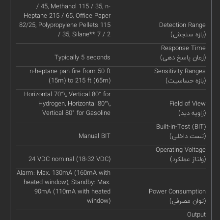
/ 45, Methanol 115 / 35, n-
Heptane 215 / 65, Office Paper
82/25, Polypropylene Pellets 115
Detection Range
(بازه سنجش)
/ 35, Silane** 7 / 2
Response Time
(زمان پاسخ دهی)
Typically 5 seconds
n-heptane pan fire from 50 ft
Sensitivity Ranges
(بازه حساسیت)
(15m) to 215 ft (65m)
Horizontal 70°\, Vertical 80° for
Hydrogen, Horizontal 80°\,
Field of View
(زاویه دید)
Vertical 80° for Gasoline
Built-in-Test (BIT)
(تست داخلی)
Manual BIT
Operating Voltage
(ولتاژ عملکرد)
24 VDC nominal (18-32 VDC)
Alarm: Max. 130mA (160mA with
heated window), Standby: Max.
90mA (110mA with heated
Power Consumption
(توان مصرفی)
window)
Output