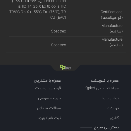
(–55°C Ta +85°C), 1 Ex db eb op
is IIC T4 Gb X Ex tb op is IIIC
T96°C Db X (–55°C Ta +75°C), TR
Certifications
(گواهینامه‌ها)
CU (EAC)
Manufacture
(سازنده)
Spectrex
Manufacture
(سازنده)
Spectrex
همراه با کیوپیکت
همراه با مشتریان
مجله تخصصی Qpket
قوانین و مقررات
تماس با ما
حریم خصوصی
درباره ما
سوالات متداول
گالری
ثبت نام / ورود
دسترسی سریع