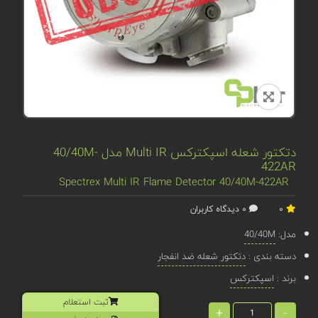
دتکتور شعله اسپکترکس Multi IR مدل 40/40M-
422AR
Spectrex Multi IR Flame Detector 40/40M-422AR
0
0 دیدگاه کاربران
مدل:
40/40M
دسته بندی :
دتکتور شعله ضد انفجار
برند :
اسپکترکس
ثبت استعلام
+
-