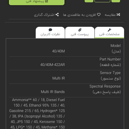
پیشنهاد فنی
مقایسه
افزودن به علاقمندی ها
اشتراک گذاری
مشخصات فنی
پیوست فنی
نظرات کاربران
Model
(مدل)
40/40M
Part Number
(شماره قطعه)
40/40M-422AR
Sensor Type
(نوع سنسور)
Multi IR
Spectral Response
(طیف پاسخ دهی)
Multi IR Bands
Ammonia** 60 / 18, Diesel Fuel
150 / 45, Ethanol 95% 135 / 40,
Gasoline 215 / 65, Hydrogen* 125
/ 38, IPA (Isopropyl Alcohol) 135 /
40, JP5 150 / 45, Kerosene 150 /
45, LPG* 150 / 45, Methane* 150