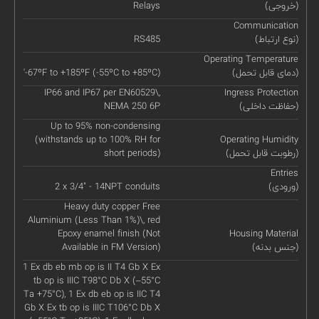
(خروجی)
Relays
Communication
(نوع ارتباط)
RS485
Operating Temperature
(دمای قابل تحمل)
'-67ºF to +185ºF (-55ºC to +85ºC)
IP66 and IP67 per EN60529\,
Ingress Protection
(حفاظت داخلی)
NEMA 250 6P
Up to 95% non-condensing
(withstands up to 100% RH for
Operating Humidity
(رطوبت قابل تحمل)
short periods)
Entries
(ورودی)
2 x 3/4" - 14NPT conduits
Heavy duty copper Free
Aluminium (Less Than 1%)\, red
Epoxy enamel finish (Not
Housing Material
(جنس بدنه)
Available in FM Version)
1 Ex db eb mb op is II T4 Gb X Ex
tb op is IIIC T98°C Db X (–55°C
Ta +75°C), 1 Ex db eb op is IIC T4
Gb X Ex tb op is IIIC T106°C Db X