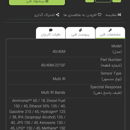
پیشنهاد فنی
مقایسه
افزودن به علاقمندی ها
اشتراک گذاری
مشخصات فنی
پیوست فنی
نظرات کاربران
Model
(مدل)
40/40M
Part Number
(شماره قطعه)
40/40M-221SF
Sensor Type
(نوع سنسور)
Multi IR
Spectral Response
(طیف پاسخ دهی)
Multi IR Bands
Ammonia** 60 / 18, Diesel Fuel
150 / 45, Ethanol 95% 135 / 40,
Gasoline 215 / 65, Hydrogen* 125
/ 38, IPA (Isopropyl Alcohol) 135 /
40, JP5 150 / 45, Kerosene 150 /
45, LPG* 150 / 45, Methane* 150