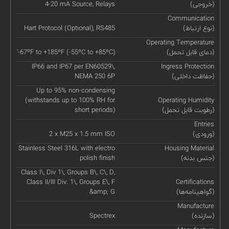
(خروجی)
4-20 mA Source, Relays
Communication
(نوع ارتباط)
Hart Protocol (Optional), RS485
Operating Temperature
(دمای قابل تحمل)
'-67ºF to +185ºF (-55ºC to +85ºC)
IP66 and IP67 per EN60529\,
Ingress Protection
(حفاظت داخلی)
NEMA 250 6P
Up to 95% non-condensing
(withstands up to 100% RH for
Operating Humidity
(رطوبت قابل تحمل)
short periods)
Entries
(ورودی)
2 x M25 x 1.5 mm ISO
Stainless Steel 316L with electro
Housing Material
(جنس بدنه)
polish finish
Class I\, Div 1\, Groups B\, C\, D,
Class II/III Div. 1\, Groups E\, F
Certifications
(گواهینامه‌ها)
&amp; G
Manufacture
(سازنده)
Spectrex