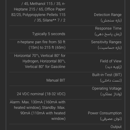
/ 45, Methanol 115 / 35, n-
Heptane 215 / 65, Office Paper
82/25, Polypropylene Pellets 115
Detection Range
(بازه سنجش)
/ 35, Silane** 7 / 2
Response Time
(زمان پاسخ دهی)
Typically 5 seconds
n-heptane pan fire from 50 ft
Sensitivity Ranges
(بازه حساسیت)
(15m) to 215 ft (65m)
Horizontal 70°\, Vertical 80° for
Hydrogen, Horizontal 80°\,
Field of View
(زاویه دید)
Vertical 80° for Gasoline
Built-in-Test (BIT)
(تست داخلی)
Manual BIT
Operating Voltage
(ولتاژ عملکرد)
24 VDC nominal (18-32 VDC)
Alarm: Max. 130mA (160mA with
heated window), Standby: Max.
90mA (110mA with heated
Power Consumption
(توان مصرفی)
window)
Output