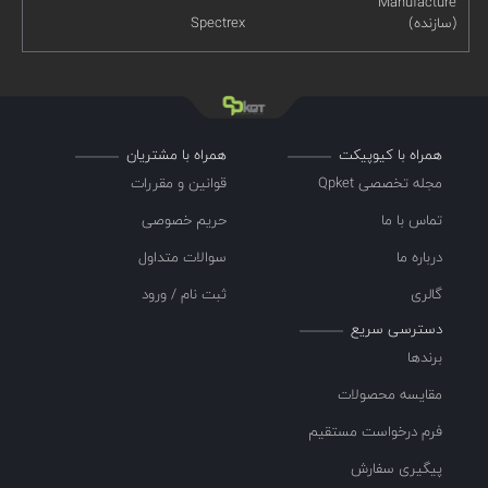
Manufacture
(سازنده)
Spectrex
همراه با کیوپیکت
همراه با مشتریان
مجله تخصصی Qpket
قوانین و مقررات
تماس با ما
حریم خصوصی
درباره ما
سوالات متداول
گالری
ثبت نام / ورود
دسترسی سریع
برندها
مقایسه محصولات
فرم درخواست مستقیم
پیگیری سفارش