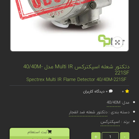
دتکتور شعله اسپکترکس Multi IR مدل 40/40M-
221SF
Spectrex Multi IR Flame Detector 40/40M-221SF
0
0 دیدگاه کاربران
مدل:
40/40M
دسته بندی :
دتکتور شعله ضد انفجار
برند :
اسپکترکس
ثبت استعلام
+
-