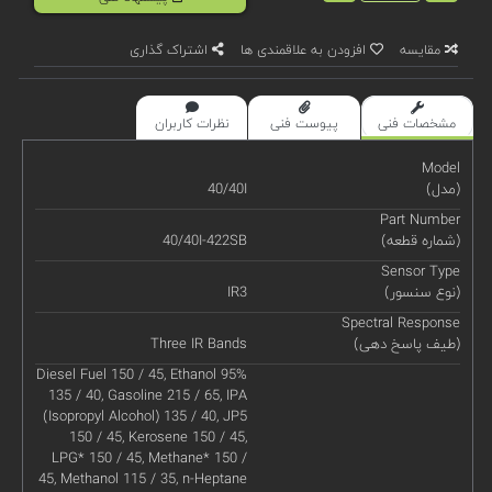
مقایسه
افزودن به علاقمندی ها
اشتراک گذاری
مشخصات فنی
پیوست فنی
نظرات کاربران
Model
(مدل)
40/40I
Part Number
(شماره قطعه)
40/40I-422SB
Sensor Type
(نوع سنسور)
IR3
Spectral Response
(طیف پاسخ دهی)
Three IR Bands
Diesel Fuel 150 / 45, Ethanol 95%
135 / 40, Gasoline 215 / 65, IPA
(Isopropyl Alcohol) 135 / 40, JP5
150 / 45, Kerosene 150 / 45,
LPG* 150 / 45, Methane* 150 /
45, Methanol 115 / 35, n-Heptane