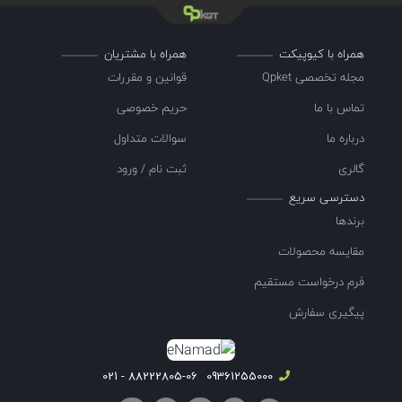
همراه با کیوپیکت
همراه با مشتریان
مجله تخصصی Qpket
قوانین و مقررات
تماس با ما
حریم خصوصی
درباره ما
سوالات متداول
گالری
ثبت نام / ورود
دسترسی سریع
برندها
مقایسه محصولات
فرم درخواست مستقیم
پیگیری سفارش
88222805-06 - 021
09361255000