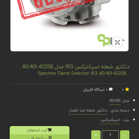
دتکتور شعله اسپکترکس IR3 مدل 40/40I-422SB
Spectrex Flame Detector IR3 40/40I-422SB
0
0 دیدگاه کاربران
مدل:
40/40I
دسته بندی :
دتکتور شعله ضد انفجار
برند :
اسپکترکس
ثبت استعلام
+
-
پیشنهاد فنی