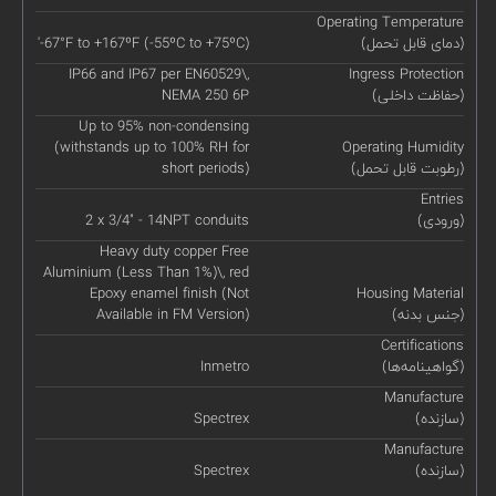
Operating Temperature
(دمای قابل تحمل)
'-67°F to +167ºF (-55ºC to +75ºC)
IP66 and IP67 per EN60529\,
Ingress Protection
(حفاظت داخلی)
NEMA 250 6P
Up to 95% non-condensing
(withstands up to 100% RH for
Operating Humidity
(رطوبت قابل تحمل)
short periods)
Entries
(ورودی)
2 x 3/4" - 14NPT conduits
Heavy duty copper Free
Aluminium (Less Than 1%)\, red
Epoxy enamel finish (Not
Housing Material
(جنس بدنه)
Available in FM Version)
Certifications
(گواهینامه‌ها)
Inmetro
Manufacture
(سازنده)
Spectrex
Manufacture
(سازنده)
Spectrex