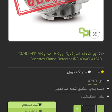
دتکتور شعله اسپکترکس IR3 مدل 40/40I-412AB
Spectrex Flame Detector IR3 40/40I-412AB
0
0 دیدگاه کاربران
مدل:
40/40I
دسته بندی :
دتکتور شعله ضد انفجار
برند :
اسپکترکس
ثبت استعلام
+
-
پیشنهاد فنی