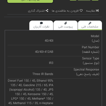
مقایسه
افزودن به علاقمندی ها
اشتراک گذاری
مشخصات فنی
پیوست فنی
نظرات کاربران
Model
(مدل)
40/40I
Part Number
(شماره قطعه)
40/40I-412AB
Sensor Type
(نوع سنسور)
IR3
Spectral Response
(طیف پاسخ دهی)
Three IR Bands
Diesel Fuel 150 / 45, Ethanol 95%
135 / 40, Gasoline 215 / 65, IPA
(Isopropyl Alcohol) 135 / 40, JP5
150 / 45, Kerosene 150 / 45,
LPG* 150 / 45, Methane* 150 /
45, Methanol 115 / 35, n-Heptane