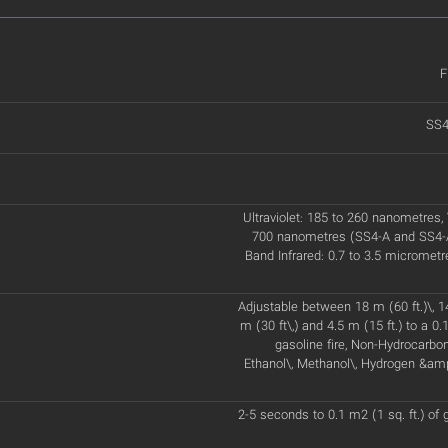
F
SS4
Ultraviolet: 185 to 260 nanometres, 
700 nanometres (SS4-A and SS4-A
Band Infrared: 0.7 to 3.5 micromet
Adjustable between 18 m (60 ft.)\, 14
m (30 ft\,) and 4.5 m (15 ft.) to a 0.1
gasoline fire, Non-Hydrocarbon
Ethanol\, Methanol\, Hydrogen &am
2-5 seconds to 0.1 m2 (1 sq. ft.) of g