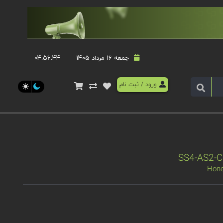
جمعه 16 مرداد 1405
۰۴:۵۶:۴۵
ورود
/
ثبت نام
Hone