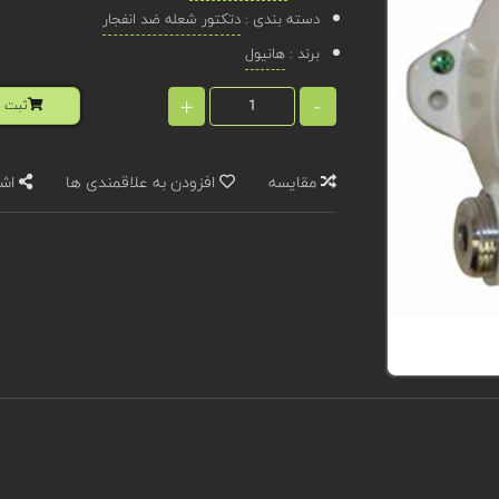
دسته بندی :
دتکتور شعله ضد انفجار
برند :
هانیول
+
-
ثبت ا
مقایسه
افزودن به علاقمندی ها
اشت