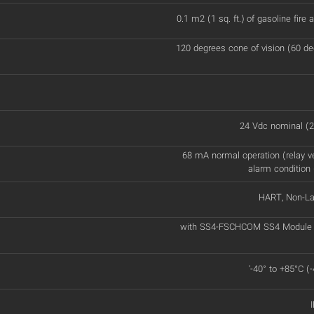
0.1 m2 (1 sq. ft.) of gasoline fire a
120 degrees cone of vision (60 d
24 Vdc nominal (2
68 mA normal operation (relay v
alarm condition 
HART, Non-La
with SS4-FSCHCOM SS4 Module 
'-40° to +85°C (