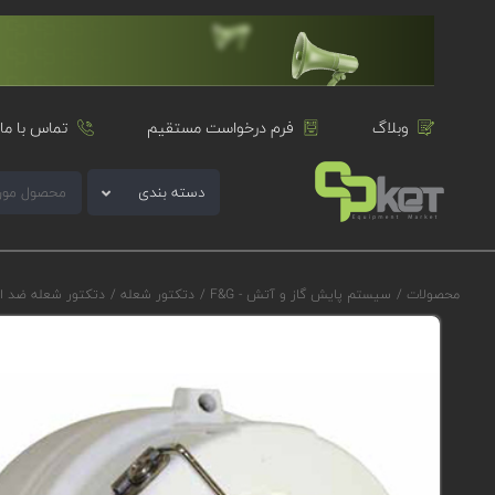
وبلاگ
فرم درخواست مستقیم
تماس با ما
دسته بندی
محصولات
/
سیستم پایش گاز و آتش - F&G
/
دتکتور شعله
/
دتکتور شعله ضد ا