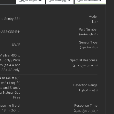
Model
ire Sentry SS4
(مدل)
Part Number
-AS2-CSS-E-H
(شماره قطعه)
Sensor Type
UV/IR
(نوع سنسور)
Visible: 400 to
S only), Wide
Spectral Response
(طیف پاسخ دهی)
res (SS4-A and
SS4-AS only)
 m (45 ft.)\, 9
 m2 (1 sq. ft.)
Detection Range
s and Silane\,
(بازه سنجش)
p; Natural Gas
Fires
asoline fire at
Response Time
(زمان پاسخ دهی)
18 m (60 ft.)