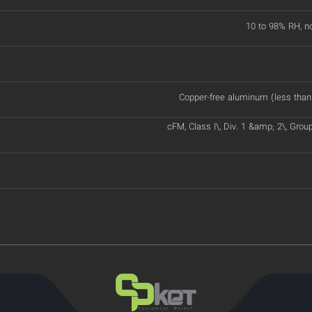
10 to 98% RH, n
Copper-free aluminum (less than
cFM, Class I\, Div. 1 &amp; 2\, Grou