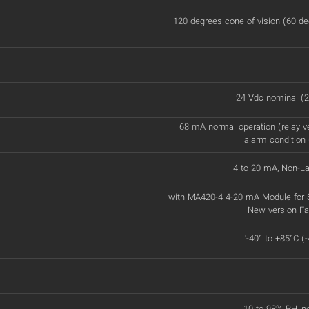
120 degrees cone of vision (60 d
24 Vdc nominal (2
68 mA normal operation (relay v
alarm condition 
4 to 20 mA, Non-La
with MA420-4 4-20 mA Module for 
New version Fac
'-40° to +85°C (