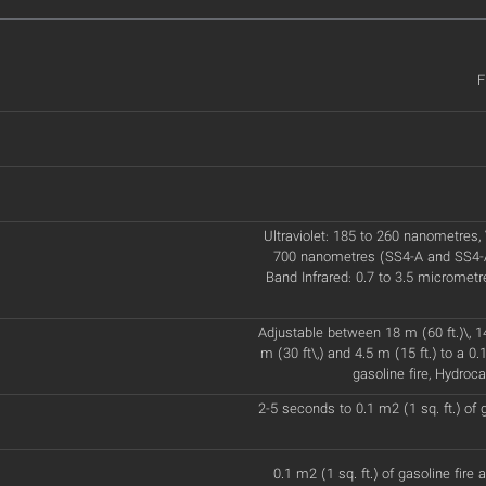
F
Ultraviolet: 185 to 260 nanometres, 
700 nanometres (SS4-A and SS4-A
Band Infrared: 0.7 to 3.5 micromet
Adjustable between 18 m (60 ft.)\, 14
m (30 ft\,) and 4.5 m (15 ft.) to a 0.1
gasoline fire, Hydroc
2-5 seconds to 0.1 m2 (1 sq. ft.) of g
0.1 m2 (1 sq. ft.) of gasoline fire a