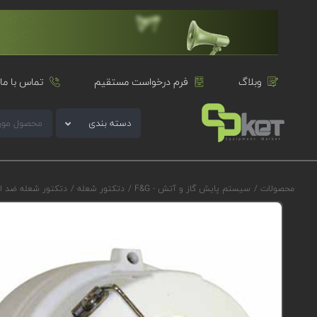
وبلاگ
فرم درخواست مستقیم
تماس با ما
دسته بندی
محصولات
/
سیستم پایش گاز و آتش - F&G
/
دتکتور شعله
/
دتکتور شعله ضد ا