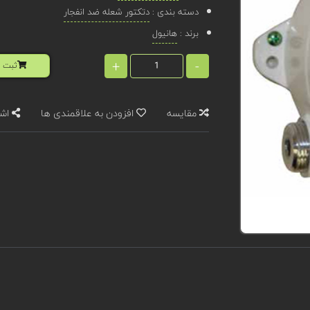
دسته بندی :
دتکتور شعله ضد انفجار
برند :
هانیول
+
-
ثبت ا
مقایسه
افزودن به علاقمندی ها
اشت