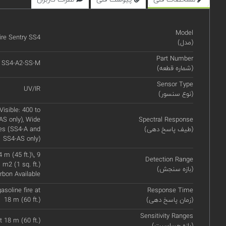
Model
ire Sentry SS4
(مدل)
Part Number
SS4-A2-SS-M
(شماره قطعه)
Sensor Type
UV/IR
(نوع سنسور)
Visible: 400 to
S only), Wide
Spectral Response
(طیف پاسخ دهی)
res (SS4-A and
SS4-AS only)
 m (45 ft.)\, 9
Detection Range
 m2 (1 sq. ft.)
(بازه سنجش)
arbon Available
asoline fire at
Response Time
(زمان پاسخ دهی)
18 m (60 ft.)
Sensitivity Ranges
t 18 m (60 ft.)
(بازه حساسیت)