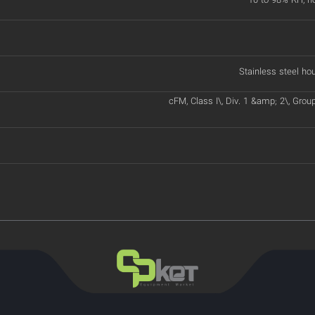
10 to 98% RH, n
Stainless steel hou
cFM, Class I\, Div. 1 &amp; 2\, Grou