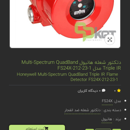
دتکتور شعله هانیول Multi-Spectrum QuadBand
Triple IR مدل FS24X-212-23-1
Honeywell Multi-Spectrum QuadBand Triple IR Flame
Detector FS24X-212-23-1
0
0 دیدگاه کاربران
مدل:
FS24X
دسته بندی :
دتکتور شعله ضد انفجار
برند :
هانیول
ثبت استعلام