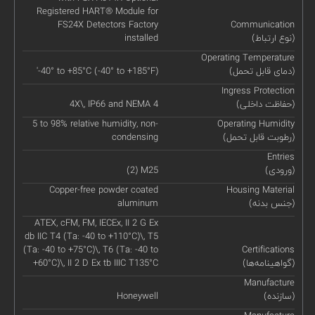
Registered HART® Module for
FS24X Detectors Factory
Communication
(نوع ارتباط)
installed
Operating Temperature
(دمای قابل تحمل)
'-40° to +85°C (-40° to +185°F)
Ingress Protection
(حفاظت داخلی)
4X\, IP66 and NEMA 4
5 to 98% relative humidity, non-
Operating Humidity
(رطوبت قابل تحمل)
condensing
Entries
(ورودی)
(2) M25
Copper-free powder coated
Housing Material
(جنس بدنه)
aluminum
ATEX, cFM, FM, IECEx, II 2 G Ex
db IIC T4 (Ta: -40 to +110°C)\, T5
(Ta: -40 to +75°C)\, T6 (Ta: -40 to
Certifications
(گواهینامه‌ها)
+60°C)\, II 2 D Ex tb IIIC T135°C
Manufacture
(سازنده)
Honeywell