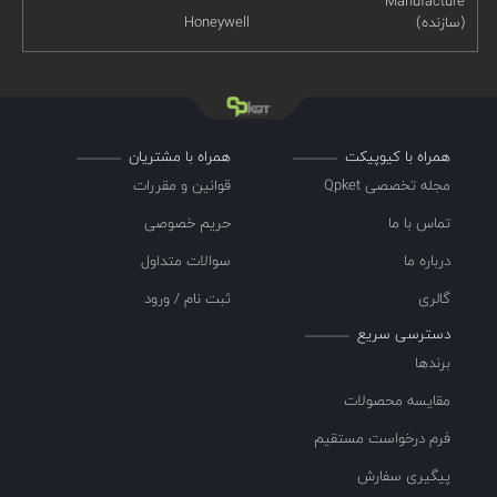
Manufacture
(سازنده)
Honeywell
همراه با کیوپیکت
همراه با مشتریان
مجله تخصصی Qpket
قوانین و مقررات
تماس با ما
حریم خصوصی
درباره ما
سوالات متداول
گالری
ثبت نام / ورود
دسترسی سریع
برندها
مقایسه محصولات
فرم درخواست مستقیم
پیگیری سفارش