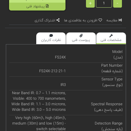
+
-
پیشنهاد فنی
مقایسه
افزودن به علاقمندی ها
اشتراک گذاری
مشخصات فنی
پیوست فنی
نظرات کاربران
Model
(مدل)
FS24X
Part Number
(شماره قطعه)
FS24X-212-21-1
Sensor Type
(نوع سنسور)
IR3
Near Band IR: 0.7 – 1.1 microns,
Visible: 400 to 700 nanometers,
Wide Band IR: 1.1 – 3.0 microns,
Spectral Response
(طیف پاسخ دهی)
Wide Band IR: 3.0 – 5.0 microns
Very high (60m)\, high (45m)\,
medium (30m) and low (15m) -
Detection Range
(بازه سنجش)
switch selectable