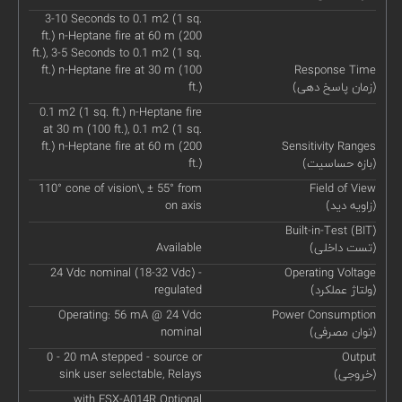
3-10 Seconds to 0.1 m2 (1 sq.
ft.) n-Heptane fire at 60 m (200
ft.), 3-5 Seconds to 0.1 m2 (1 sq.
ft.) n-Heptane fire at 30 m (100
Response Time
(زمان پاسخ دهی)
ft.)
0.1 m2 (1 sq. ft.) n-Heptane fire
at 30 m (100 ft.), 0.1 m2 (1 sq.
ft.) n-Heptane fire at 60 m (200
Sensitivity Ranges
(بازه حساسیت)
ft.)
110° cone of vision\, ± 55° from
Field of View
(زاویه دید)
on axis
Built-in-Test (BIT)
(تست داخلی)
Available
24 Vdc nominal (18-32 Vdc) -
Operating Voltage
(ولتاژ عملکرد)
regulated
Operating: 56 mA @ 24 Vdc
Power Consumption
(توان مصرفی)
nominal
0 - 20 mA stepped - source or
Output
(خروجی)
sink user selectable, Relays
with FSX-A014R Optional