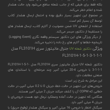
بلکه فقط برای طیفی که از جانب شعله ساطع می‌شود وارد حالت هشدار
شده و اعلام خطر می‌کند.
در مجموع این تجهیز بسیار دقیق بوده و احتمال ارسال هشدار کاذب
توسط آن بسیار کم است.
استفاده از اشعه‌ی UV ضمن مصونیت از آلارم کاذب، ارسال هشدار های
را مستقیما از دتکتور، میسر می‌کند.
از دیگر ویژگی های این دتکتور سیستم واقعه نگاری (Logging Event)
تاریخچه خطاها و آلارم های رخ داده را ذخیره می‌کند.
ویژگی
جنرال مانیتورز سری FL3101H مدل
دتکتور شعله UV
FL3101H-1-5-1-3-1-1-1
دتکتور شعله UV جنرال مانیتورز سری FL3101H مدل FL3101H-1-5-1-
3-1-1-1 با خروجی 4-20 میلی آمپر چند مرحله‌ای با استاندارد های
صنعتی مطابقت دارد.
این مراحل به شرح زیر است:
خروجی‌های‌ این تجهیز در حالت خطا، جریان 0 تا 0.2 میلی آمپر، در حالت
خطایی که COPM آن را کشف میکند جریان 2 میلی آمپر هستند.
هنگامی که تجهیز در حالت آماده وعملکرد نرمال خود هست خروجی‌ای با
جریان 4 میلی آمپر دارد.
سیگنال اخطار با خروجی 16 میلی آمپر و سیگنال هشدار (وقوع حریق) با