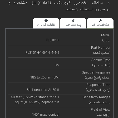
در سامانه تخصصی کیوپیکت (qpket)قابل مشاهده و
بررسی و استعلام هستند.
مشخصات فنی
پیوست فنی
نظرات کاربران
Model
(مدل)
FL3101H
Part Number
(شماره قطعه)
FL3101H-1-5-1-3-1-1-1
Sensor Type
(نوع سنسور)
UV
Spectral Response
(طیف پاسخ دهی)
185 to 260nm (UV)
Response Time
(زمان پاسخ دهی)
&lt;1 seconds At 50 ft
50 feet (15.2m) distance for a 1
Sensitivity Ranges
(بازه حساسیت)
sq. ft (0.092 m2) heptane fire
Field of View
(زاویه دید)
140° max. conical