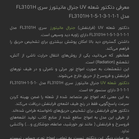
معرفی دتکتور شعله UV جنرال مانیتورز سری FL3101H
مدل FL3101H-1-5-1-3-1-1-1
دتکتور شعله UV (فرابنفش)
جنرال مانیتورز
سری FL3101H مدل
FL3101H-1-5-1-3-1-1-1 دارای زاویه دید وسیعی است.
داشتن گستره‌ی دید بالا امکان پوشش بیشتری برای تشخیص حریق را
فراهم می‌کند.
همانطور که می‌دانید، یکی از روش‌های انتقال حرارت ناشی از آتش،
تشعشع (Radiation) است.
این تشعشعات به صورت امواج نور مرئی و نامرئی و در طیف نورهای
فرابنفش و فروسرخ از حریق خارج می‌شوند.
دتکتور شعله UV
جنرال مانیتورز سری FL3101H مدل FL3101H-1-5-1-
3-1-1-1 دارای سنسور uv‌ است.
به این معنی که، امواج نور متصاعد شده از شعله را ضمن بهینه کردن
سرعت پاسخ‌گویی، فقط در رنج طیف اشعه‌ی فرابنفش دریافت می‌کند.
دتکتور های فرابنفش برای تشخیص حریق‌های ناخواسته طراحی شده‌اند.
از طرفی این مدل به امواج ساطع شده از منابع کاذب تولید اشعه‌های
فروسرخ و فرابنفش ( مانند نور خورشید، صاعقه، جوشکاری و…) واکنشی
ندارد.
به عبارت دیگر این دتکتور نسبت به تمامی امواج نوری حساس نیست،