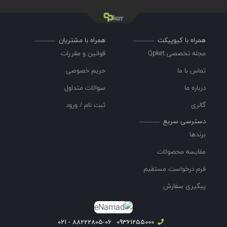
همراه با کیوپیکت
همراه با مشتریان
مجله تخصصی Qpket
قوانین و مقررات
تماس با ما
حریم خصوصی
درباره ما
سوالات متداول
گالری
ثبت نام / ورود
دسترسی سریع
برندها
مقایسه محصولات
فرم درخواست مستقیم
پیگیری سفارش
88222805-06 - 021
09361255000