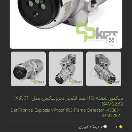
دتکتور شعله IR3 ضد انفجار دترونیکس مدل X3301-
S4M22B2
Det-Tronics Explosion Proof IR3 Flame Detector -X3301-
S4M22B2
0
0 دیدگاه کاربران