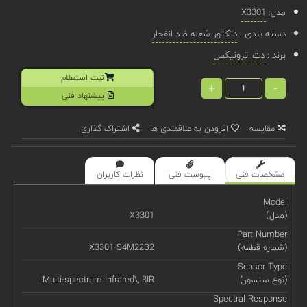
مدل:
X3301
دسته بندی :
دتکتور شعله ضد انفجار
برند :
دت_ترونیکس
ثبت استعلام
+
-
پیشنهاد فنی
مقایسه
افزودن به علاقمندی ها
اشتراک گذاری
مشخصات فنی
پیوست فنی
نظرات کاربران
Model
(مدل)
X3301
Part Number
(شماره قطعه)
X3301-S4M22B2
Sensor Type
(نوع سنسور)
Multi-spectrum Infrared\, 3IR
Spectral Response