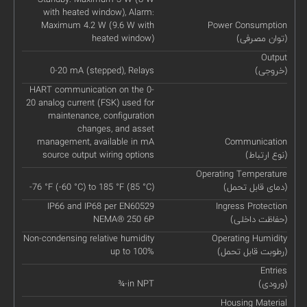
with heated window), Alarm:
Maximum 4.2 W (9.6 W with
Power Consumption
(توان مصرفی)
heated window)
Output
(خروجی)
0-20 mA (stepped), Relays
HART communication on the 0-
20 analog current (FSK) used for
maintenance, configuration
changes, and asset
management, available in mA
Communication
(نوع ارتباط)
source output wiring options
Operating Temperature
(دمای قابل تحمل)
-76 °F (-60 °C) to 185 °F (85 °C)
IP66 and IP68 per EN60529
Ingress Protection
(حفاظت داخلی)
NEMA® 250 6P
Non-condensing relative humidity
Operating Humidity
(رطوبت قابل تحمل)
up to 100%
Entries
(ورودی)
¾-in NPT
Housing Material