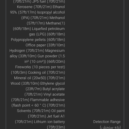
(70ft/21m) JP5 fuel (70ft/21m)
Kerosene (70ft/21m) Ethanol
95% (57ft/17m) Isopropyl alcohol
(IPA) (70ft/21m) Methanol
(57ft/17m) Methane(1)
(60ft/18m) Liquefied petroleum
gas (LPG) (60ft/18m)
Polypropylene pellets (60ft/18m)
Office paper (33ft/10m)
Hydrogen (70ft/21m) Magnesium
alloy (33ft/10m) Gun powder (1.5
in² (10 cm²)) (66ft/20m)
Fireworks (10 pieces per test)
(10ft/3m) Cooking oil (70ft/21m)
Mineral oil (20w50) (70ft/21m)
Wood (33ft/10m) Ethylene glycol
(23ft/7m) Butyl acrylate
(70ft/21m) Vinyl acetate
(70ft/21m) Flammable adhesive
(flash point < 60 ° C) (70ft/21m)
Solvents (70ft/21m) Oil paint
(70ft/21m) Jet fuel A1
(70ft/21m) Lithium ion battery
Detection Range
(بازه سنجش)
(75ft/23m)