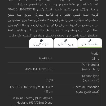
شده کارخانه برای استفاده فوری در هر سیستم تشخیص حریق است.
از دیگر ویژگی های دتکتور شعله اسپکترکس 40/40D-LB-632SCN8
گزینه سیم کشی جهانی برای فرآیند سفارش سریع، سه سطح
حساسیت، سازگار با هر برنامه و اپتیک ۲ حالته گرم شده برای عملکرد بی
عیب و نقص در شرایط محیطی چالش برانگیز، اپتیک دو حالته گرم برای
عملکرد بی عیب و نقص در شرایط محیطی چالش برانگیز و قابلیت ضبط
رخدادهای ثبت داخلی برای تجزیه و تحلیل رویدادهای گذشته اشاره کرد.
مشخصات فنی
پیوست فنی
نظرات کاربران
Model
(مدل)
40/40D-LB
Part Number
(شماره قطعه)
40/40D-LB-632SCN8
Sensor Type
(نوع سنسور)
UV/IR
UV: 0.185 to 0.260 μm IR: 4.3 to
Spectral Response
(طیف پاسخ دهی)
4.8 μm
Gasoline (petrol) (93ft/28m) n-
Heptane (93ft/28m) Diesel