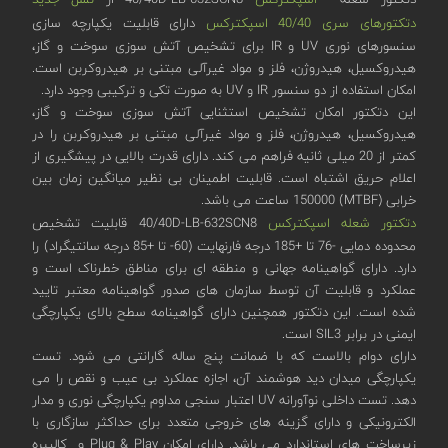
دتکتورهای سری 40/40 اسپکترکس
دارای قابلیت یکپارچه سازی
سنسورهای نوری UV و IR برای تشخیص آتش سوزی سوخت و گاز،
هیدروکسیل، هیدروژن، فلز و مواد غیرآلی مبتنی بر هیدروکربن است.
امکان استفاده از دو سنسور IR و UV به صورت تکی و ترکیبی وجود دارد.
این دتکتور امکان تشخیص استثنایی آتش سوزی سوخت و گاز،
هیدروکسیل، هیدروژن، فلز و مواد غیرآلی مبتنی بر هیدروکربن را در
کمتر از 20 میلی ثانیه فراهم می کند. دارای قدرت بالایی در پیشگیری از
اعلام حریق اشتباه است. قابلیت اطمینان بی نظیر میانگین زمان بین
خرابی (MTBF) 150000 ساعت می باشد.
دتکتور شعله اسپکترکس
40/40D-LB-632SCN8 قابلیت تشخیص
محدوده دمایی -76 تا +185 درجه فارنهایت (60- تا +85 درجه سانتیگراد) را
دارد. دارای گواهینامه جهانی و منطقه ای برای مناطق خطرناک است و
عملکرد و قابلیت آن توسط سازمان های صدور گواهینامه معتبر تایید
شده است. این دتکتور همچنین دارای گواهینامه سطح بالای یکپارچگی
ایمنی در برابر SIL3 است.
دارای دوام بالاست که با ضمانت پنج ساله گارانتی می شود. تست
یکپارچگی میدان دید هوشمند آن، اجازه عملکرد بی عیب و نقص را می
دهد. تست داخلی نوآورانه UV اعتبار سنجی مداوم یکپارچگی نوری و مدار
الکترونیکی و دارای گزینه های خروجی متعدد برای حداکثر سازگاری با
زیرساخت های استاندارد می باشد. دارای امکان Plug & Play و کالیبره