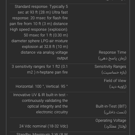
Standard response: Typically 5
sec at 93 ft (28 m) Ultra fast
response: 20 msec for flash fire
pan fire from 10 ft (3 m) distance
High speed response (explosion):
50 msec for 1 ft (0.30 m)
diameter sphere LPG-air mixture
explosion at 32.8 ft (10 m)
distance via analog voltage
Response Time
(زمان پاسخ دهی)
output
3 sensitivity ranges for 1 ft2 (0.1
Sensitivity Ranges
(بازه حساسیت)
m2 ) n-heptane pan fire
Field of View
(زاویه دید)
Horizontal: 100 °, Vertical: 95 °
Innovative UV & IR built-in test -
continuously validating the
optical integrity and the
Built-in-Test (BIT)
(تست داخلی)
electronic circuitry
Operating Voltage
(ولتاژ عملکرد)
24 Vdc nominal (18-32 Vdc)
Standby: Maximum 3 W (8 W