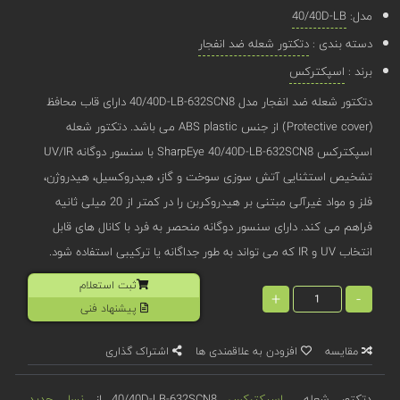
مدل:
40/40D-LB
دسته بندی :
دتکتور شعله ضد انفجار
برند :
اسپکترکس
دتکتور شعله ضد انفجار مدل 40/40D-LB-632SCN8 دارای قاب محافظ
(Protective cover) از جنس ABS plastic می باشد. دتکتور شعله
اسپکترکس SharpEye 40/40D-LB-632SCN8 با سنسور دوگانه UV/IR
تشخیص استثنایی آتش سوزی سوخت و گاز، هیدروکسیل، هیدروژن،
فلز و مواد غیرآلی مبتنی بر هیدروکربن را در کمتر از 20 میلی ثانیه
فراهم می کند. دارای سنسور دوگانه منحصر به فرد با کانال های قابل
انتخاب UV و IR که می تواند به طور جداگانه یا ترکیبی استفاده شود.
ثبت استعلام
+
-
پیشنهاد فنی
مقایسه
افزودن به علاقمندی ها
اشتراک گذاری
دتکتور شعله
اسپکترکس
40/40D-LB-632SCN8 از
نسل جدید