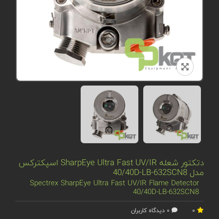
دتکتور شعله SharpEye Ultra Fast UV/IR اسپکترکس
مدل 40/40D-LB-632SCN8
Spectrex SharpEye Ultra Fast UV/IR Flame Detector
40/40D-LB-632SCN8
0
0 دیدگاه کاربران