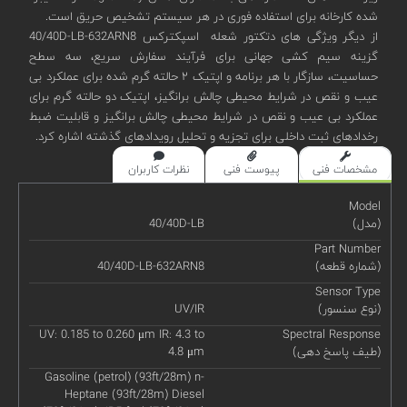
شده کارخانه برای استفاده فوری در هر سیستم تشخیص حریق است.
از دیگر ویژگی های دتکتور شعله اسپکترکس 40/40D-LB-632ARN8
گزینه سیم کشی جهانی برای فرآیند سفارش سریع، سه سطح
حساسیت، سازگار با هر برنامه و اپتیک ۲ حالته گرم شده برای عملکرد بی
عیب و نقص در شرایط محیطی چالش برانگیز، اپتیک دو حالته گرم برای
عملکرد بی عیب و نقص در شرایط محیطی چالش برانگیز و قابلیت ضبط
رخدادهای ثبت داخلی برای تجزیه و تحلیل رویدادهای گذشته اشاره کرد.
مشخصات فنی
پیوست فنی
نظرات کاربران
Model
(مدل)
40/40D-LB
Part Number
(شماره قطعه)
40/40D-LB-632ARN8
Sensor Type
(نوع سنسور)
UV/IR
UV: 0.185 to 0.260 μm IR: 4.3 to
Spectral Response
(طیف پاسخ دهی)
4.8 μm
Gasoline (petrol) (93ft/28m) n-
Heptane (93ft/28m) Diesel