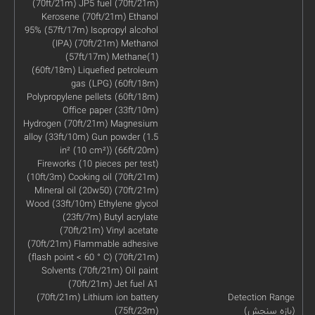
(70ft/21m) JP5 fuel (70ft/21m)
Kerosene (70ft/21m) Ethanol
95% (57ft/17m) Isopropyl alcohol
(IPA) (70ft/21m) Methanol
(57ft/17m) Methane(1)
(60ft/18m) Liquefied petroleum
gas (LPG) (60ft/18m)
Polypropylene pellets (60ft/18m)
Office paper (33ft/10m)
Hydrogen (70ft/21m) Magnesium
alloy (33ft/10m) Gun powder (1.5
in² (10 cm²)) (66ft/20m)
Fireworks (10 pieces per test)
(10ft/3m) Cooking oil (70ft/21m)
Mineral oil (20w50) (70ft/21m)
Wood (33ft/10m) Ethylene glycol
(23ft/7m) Butyl acrylate
(70ft/21m) Vinyl acetate
(70ft/21m) Flammable adhesive
(flash point < 60 ° C) (70ft/21m)
Solvents (70ft/21m) Oil paint
(70ft/21m) Jet fuel A1
(70ft/21m) Lithium ion battery
Detection Range
(بازه سنجش)
(75ft/23m)