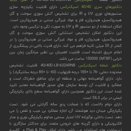
دتکتورهای سری 40/40 اسپکترکس
دارای قابلیت یکپارچه سازی
سنسورهای نوری UV و IR برای تشخیص آتش سوزی سوخت و گاز،
هیدروکسیل، هیدروژن، فلز و مواد غیرآلی مبتنی بر هیدروکربن است.
امکان استفاده از دو سنسور IR و UV به صورت تکی و ترکیبی وجود دارد.
این دتکتور امکان تشخیص استثنایی آتش سوزی سوخت و گاز،
هیدروکسیل، هیدروژن، فلز و مواد غیرآلی مبتنی بر هیدروکربن را در
کمتر از 20 میلی ثانیه فراهم می کند. دارای قدرت بالایی در پیشگیری از
اعلام حریق اشتباه است. قابلیت اطمینان بی نظیر میانگین زمان بین
خرابی (MTBF) 150000 ساعت می باشد.
دتکتور شعله اسپکترکس
40/40D-LB-632ARN8 قابلیت تشخیص
محدوده دمایی -76 تا +185 درجه فارنهایت (60- تا +85 درجه سانتیگراد) را
دارد. دارای گواهینامه جهانی و منطقه ای برای مناطق خطرناک است و
عملکرد و قابلیت آن توسط سازمان های صدور گواهینامه معتبر تایید
شده است. این دتکتور همچنین دارای گواهینامه سطح بالای یکپارچگی
ایمنی در برابر SIL3 است.
دارای دوام بالاست که با ضمانت پنج ساله گارانتی می شود. تست
یکپارچگی میدان دید هوشمند آن، اجازه عملکرد بی عیب و نقص را می
دهد. تست داخلی نوآورانه UV اعتبار سنجی مداوم یکپارچگی نوری و مدار
الکترونیکی و دارای گزینه های خروجی متعدد برای حداکثر سازگاری با
زیرساخت های استاندارد می باشد. دارای امکان Plug & Play و کالیبره