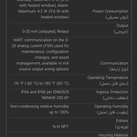
with heated window), Alarm:
Maximum 4.2 W (9.6 W with
Power Consumption
(توان مصرفی)
heated window)
Output
(خروجی)
0-20 mA (stepped), Relays
HART communication on the 0-
20 analog current (FSK) used for
maintenance, configuration
changes, and asset
management, available in mA
Communication
(نوع ارتباط)
source output wiring options
Operating Temperature
(دمای قابل تحمل)
-76 °F (-60 °C) to 185 °F (85 °C)
IP66 and IP68 per EN60529
Ingress Protection
(حفاظت داخلی)
NEMA® 250 6P
Non-condensing relative humidity
Operating Humidity
(رطوبت قابل تحمل)
up to 100%
Entries
(ورودی)
¾-in NPT
Housing Material