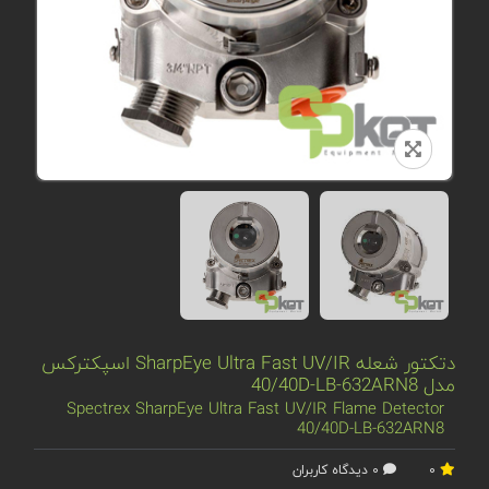
دتکتور شعله SharpEye Ultra Fast UV/IR اسپکترکس
مدل 40/40D-LB-632ARN8
Spectrex SharpEye Ultra Fast UV/IR Flame Detector
40/40D-LB-632ARN8
0
0 دیدگاه کاربران