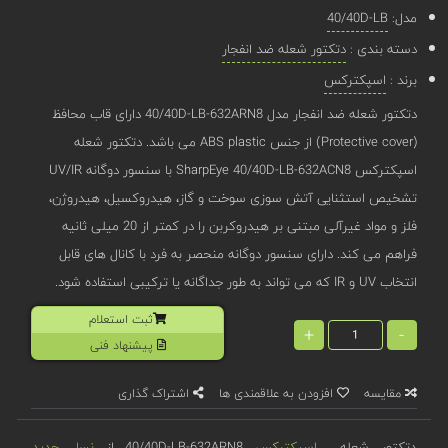
مدل:
40/40D-LB
دسته بندی :
دتکتور شعله ضد انفجار
برند :
اسپکترکس
دتکتور شعله ضد انفجار مدل 40/40D-LB-632ARN8 دارای قاب محافظ
(Protective cover) از جنس ABS plastic می باشد. دتکتور شعله
اسپکترکس SharpEye 40/40D-LB-632ACN8 با سنسور دوگانه UV/IR
تشخیص استثنایی آتش سوزی سوخت و گاز، هیدروکسیل، هیدروژن،
فلز و مواد غیرآلی مبتنی بر هیدروکربن را در کمتر از 20 میلی ثانیه
فراهم می کند. دارای سنسور دوگانه منحصر به فرد با کانال های قابل
انتخاب UV و IR که می تواند به طور جداگانه یا ترکیبی استفاده شود.
ثبت استعلام
+
-
پیشنهاد فنی
مقایسه
افزودن به علاقمندی ها
اشتراک گذاری
دتکتور شعله
اسپکترکس
40/40D-LB-632ARN8 از
نسل جدید