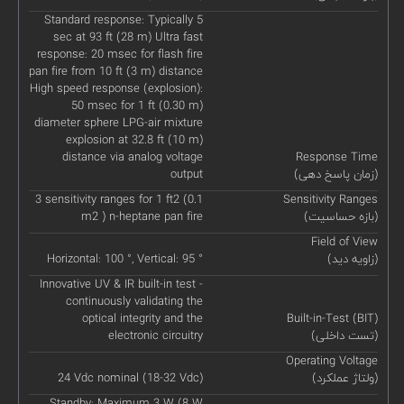
Standard response: Typically 5
sec at 93 ft (28 m) Ultra fast
response: 20 msec for flash fire
pan fire from 10 ft (3 m) distance
High speed response (explosion):
50 msec for 1 ft (0.30 m)
diameter sphere LPG-air mixture
explosion at 32.8 ft (10 m)
distance via analog voltage
Response Time
(زمان پاسخ دهی)
output
3 sensitivity ranges for 1 ft2 (0.1
Sensitivity Ranges
(بازه حساسیت)
m2 ) n-heptane pan fire
Field of View
(زاویه دید)
Horizontal: 100 °, Vertical: 95 °
Innovative UV & IR built-in test -
continuously validating the
optical integrity and the
Built-in-Test (BIT)
(تست داخلی)
electronic circuitry
Operating Voltage
(ولتاژ عملکرد)
24 Vdc nominal (18-32 Vdc)
Standby: Maximum 3 W (8 W