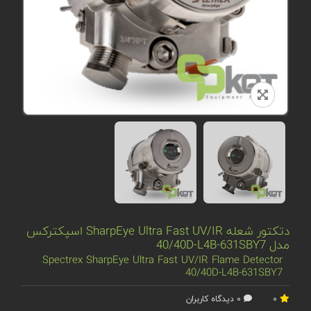
دتکتور شعله SharpEye Ultra Fast UV/IR اسپکترکس
مدل 40/40D-L4B-631SBY7
Spectrex SharpEye Ultra Fast UV/IR Flame Detector
40/40D-L4B-631SBY7
0
0 دیدگاه کاربران