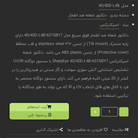
مدل:
40/40D-L4B
دسته بندی :
دتکتور شعله ضد انفجار
برند :
اسپکترکس
دتکتور شعله ضد انفجار فوق سریع مدل 40/40D-L4B-631SBY7 دارای
پایه متحرک (Tilt mount) از جنس stainless steel ۳۱۶ و قاب محافظ
(Protective cover) از جنس ABS plastic می باشد. دتکتور شعله
اسپکترکس SharpEye 40/40D-L4B-631SBY7 با سنسور دوگانه UV/IR
تشخیص استثنایی آتش سوزی سوخت و گاز مبتنی بر هیدروکربن را در
کمتر از 20 میلی ثانیه فراهم می کند. دارای سنسور دوگانه منحصر به
فرد با کانال های قابل انتخاب UV و IR که می تواند به طور جداگانه یا
ترکیبی استفاده شود.
ثبت استعلام
+
-
پیشنهاد فنی
مقایسه
افزودن به علاقمندی ها
اشتراک گذاری