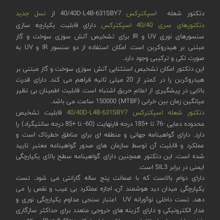
دتکتور شعله
اسپکترکس
40/40D-L4B-631SBY7 از
نسل جدید
دتکتورهای سری 40/40 اسپکترکس
دارای قابلیت یکپارچه سازی
سنسورهای نوری UV و IR برای تشخیص آتش سوزی سوخت و گاز
مبتنی بر هیدروکربن است. امکان استفاده از دو سنسور IR و UV به
صورت تکی و ترکیبی وجود دارد.
این دتکتور امکان تشخیص استثنایی آتش سوزی سوخت و گاز مبتنی بر
هیدروکربن را در کمتر از 20 میلی ثانیه فراهم می کند. دارای قدرت
بالایی در پیشگیری از اعلام حریق اشتباه است. قابلیت اطمینان بی نظیر
میانگین زمان بین خرابی (MTBF) 150000 ساعت می باشد.
دتکتور شعله اسپکترکس 40/40D-L4B-631SBY7
قابلیت تشخیص
محدوده دمایی -76 تا +185 درجه فارنهایت (60- تا +85 درجه سانتیگراد) را
دارد. دارای گواهینامه جهانی و منطقه ای برای مناطق خطرناک است و
عملکرد و قابلیت آن توسط سازمان های صدور گواهینامه معتبر تایید
شده است. این دتکتور همچنین دارای گواهینامه سطح بالای یکپارچگی
ایمنی در برابر SIL3 است.
دارای دوام بالاست که با ضمانت پنج ساله گارانتی می شود. تست
یکپارچگی میدان دید هوشمند آن، اجازه عملکرد بی عیب و نقص را می
دهد. تست داخلی نوآورانه UV اعتبار سنجی مداوم یکپارچگی نوری و
مدار الکترونیکی و دارای گزینه های خروجی متعدد برای حداکثر سازگاری