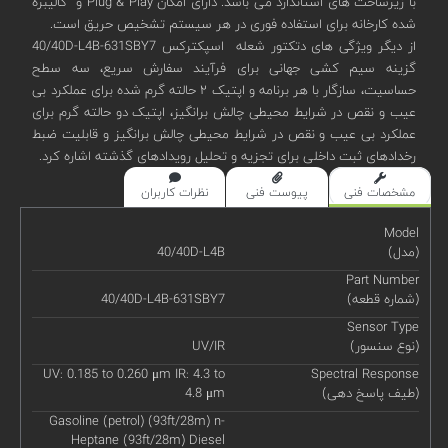
با زیرساخت های استاندارد می باشد. دارای امکان Plug & Play و کالیبره
شده کارخانه برای استفاده فوری در هر سیستم تشخیص حریق است.
از دیگر ویژگی های دتکتور شعله اسپکترکس 40/40D-L4B-631SBY7
گزینه سیم کشی جهانی برای فرآیند سفارش سریع، سه سطح
حساسیت، سازگار با هر برنامه و اپتیک ۲ حالته گرم شده برای عملکرد بی
عیب و نقص در شرایط محیطی چالش برانگیز، اپتیک دو حالته گرم برای
عملکرد بی عیب و نقص در شرایط محیطی چالش برانگیز و قابلیت ضبط
رخدادهای ثبت داخلی برای تجزیه و تحلیل رویدادهای گذشته اشاره کرد.
مشخصات فنی
پیوست فنی
نظرات کاربران
Model
(مدل)
40/40D-L4B
Part Number
(شماره قطعه)
40/40D-L4B-631SBY7
Sensor Type
(نوع سنسور)
UV/IR
UV: 0.185 to 0.260 μm IR: 4.3 to
Spectral Response
(طیف پاسخ دهی)
4.8 μm
Gasoline (petrol) (93ft/28m) n-
Heptane (93ft/28m) Diesel