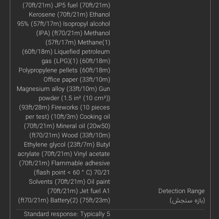
(70ft/21m) JP5 fuel (70ft/21m)
Kerosene (70ft/21m) Ethanol
95% (57ft/17m) Isopropyl alcohol
(IPA) (ft70/21m) Methanol
(57ft/17m) Methane(1)
(60ft/18m) Liquefied petroleum
gas (LPG)(1) (60ft/18m)
Polypropylene pellets (60ft/18m)
Office paper (33ft/10m)
Magnesium alloy (33ft/10m) Gun
powder (1.5 in² (10 cm²))
(93ft/28m) Fireworks (10 pieces
per test) (10ft/3m) Cooking oil
(70ft/21m) Mineral oil (20w50)
(ft70/21m) Wood (33ft/10m)
Ethylene glycol (23ft/7m) Butyl
acrylate (70ft/21m) Vinyl acetate
(70ft/21m) Flammable adhesive
(flash point < 60 ° C) 70/21
Solvents (70ft/21m) Oil paint
(70ft/21m) Jet fuel A1
Detection Range
(بازه سنجش)
(ft70/21m) Battery(2) (75ft/23m)
Standard response: Typically 5