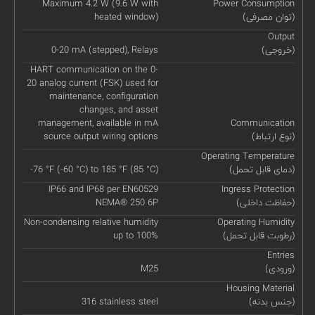
Maximum 4.2 W (9.6 W with
Power Consumption
(توان مصرفی)
heated window)
Output
(خروجی)
0-20 mA (stepped), Relays
HART communication on the 0-
20 analog current (FSK) used for
maintenance, configuration
changes, and asset
management, available in mA
Communication
(نوع ارتباط)
source output wiring options
Operating Temperature
(دمای قابل تحمل)
-76 °F (-60 °C) to 185 °F (85 °C)
IP66 and IP68 per EN60529
Ingress Protection
(حفاظت داخلی)
NEMA® 250 6P
Non-condensing relative humidity
Operating Humidity
(رطوبت قابل تحمل)
up to 100%
Entries
(ورودی)
M25
Housing Material
(جنس بدنه)
316 stainless steel