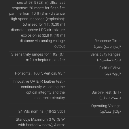
sec at 93 ft (28 m) Ultra fast
response: 20 msec for flash fire
pan fire from 10 ft (3 m) distance
High speed response (explosion):
50 msec for 1 ft (0.30 m)
diameter sphere LPG-air mixture
explosion at 32.8 ft (10 m)
distance via analog voltage
Response Time
(زمان پاسخ دهی)
output
3 sensitivity ranges for 1 ft2 (0.1
Sensitivity Ranges
(بازه حساسیت)
m2 ) n-heptane pan fire
Field of View
(زاویه دید)
Horizontal: 100 °, Vertical: 95 °
Innovative UV & IR built-in test -
continuously validating the
optical integrity and the
Built-in-Test (BIT)
(تست داخلی)
electronic circuitry
Operating Voltage
(ولتاژ عملکرد)
24 Vdc nominal (18-32 Vdc)
Standby: Maximum 3 W (8 W
with heated window), Alarm: