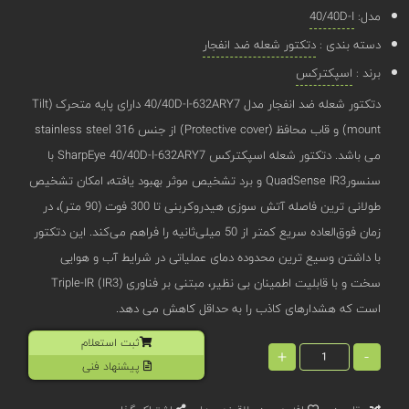
مدل:
40/40D-I
دسته بندی :
دتکتور شعله ضد انفجار
برند :
اسپکترکس
دتکتور شعله ضد انفجار مدل 40/40D-I-632ARY7 دارای پایه متحرک (Tilt
mount) و قاب محافظ (Protective cover) از جنس stainless steel 316
می باشد. دتکتور شعله اسپکترکس SharpEye 40/40D-I-632ARY7 با
سنسورQuadSense IR3 و برد تشخیص موثر بهبود یافته، امکان تشخیص
طولانی ‌ترین فاصله آتش ‌سوزی هیدروکربنی تا 300 فوت (90 متر)، در
زمان فوق‌العاده سریع کمتر از 50 میلی‌ثانیه را فراهم می‌کند. این دتکتور
با داشتن وسیع ‌ترین محدوده دمای عملیاتی در شرایط آب و هوایی
سخت و با قابلیت اطمینان بی ‌نظیر، مبتنی بر فناوری Triple-IR (IR3)
است که هشدارهای کاذب را به حداقل کاهش می دهد.
ثبت استعلام
+
-
پیشنهاد فنی