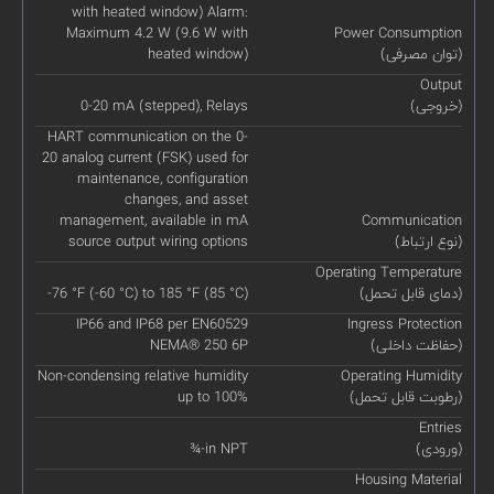
with heated window) Alarm:
Maximum 4.2 W (9.6 W with
Power Consumption
(توان مصرفی)
heated window)
Output
(خروجی)
0-20 mA (stepped), Relays
HART communication on the 0-
20 analog current (FSK) used for
maintenance, configuration
changes, and asset
management, available in mA
Communication
(نوع ارتباط)
source output wiring options
Operating Temperature
(دمای قابل تحمل)
-76 °F (-60 °C) to 185 °F (85 °C)
IP66 and IP68 per EN60529
Ingress Protection
(حفاظت داخلی)
NEMA® 250 6P
Non-condensing relative humidity
Operating Humidity
(رطوبت قابل تحمل)
up to 100%
Entries
(ورودی)
¾-in NPT
Housing Material