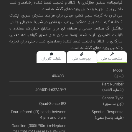
گواهینامه معتبر، سازگاری با SIL3 و قابلیت ضبط کننده رخدادهای ثبت
داخلی برای تجزیه و تحلیل رویدادهای گذشته، است.
می توان به گزینه سیم کشی جهانی برای فرآیند سفارش سریع، اپتیک
2 حالته گرم شده برای عملکرد بی عیب و نقص در شرایط محیطی چالش
برانگیز، گواهینامه جهانی و منطقه ای برای مناطق خطرناک، عملکرد و
قابلیت اطمینان تایید شده توسط سازمان های صدور گواهینامه معتبر،
سازگاری با SIL3 و قابلیت ضبط کننده رخدادهای ثبت داخلی برای تجزیه
و تحلیل رویدادهای گذشته، است.
مشخصات فنی
پیوست فنی
نظرات کاربران
Model
(مدل)
40/40D-I
Part Number
(شماره قطعه)
40/40D-I-632ARY7
Sensor Type
(نوع سنسور)
Quad-Sense IR3
Four infrared (IR) bands between
Spectral Response
(طیف پاسخ دهی)
4 μm and 5 μm
Gasoline (300ft/90m) n-Heptane
(300ft/90m) Diesel (210ft/63m)