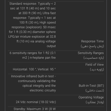
Standard response: Typically < 2
sec at 131 ft (40 m) and 10 sec
at 300 ft (90 m), Ultra fast
response: Typically < 1 sec at
100 ft (30 m), High speed
response (explosion): 50 msec
for 1 ft (0.30 m) diameter sphere
LPG/air mixture explosion at 32.8
ft (10 m) via analog voltage
Response Time
(زمان پاسخ دهی)
output
6 sensitivity ranges for 1 ft2 (0.1
Sensitivity Ranges
(بازه حساسیت)
m2 ) n-heptane pan fire
Field of View
(زاویه دید)
Horizontal: 100 °, Vertical: 95 °
Innovative infrared built-in test -
continuously validating the
optical integrity and the
Built-in-Test (BIT)
(تست داخلی)
electronic circuitry
Operating Voltage
(ولتاژ عملکرد)
24 Vdc nominal (18-32 Vdc)
Standby: Maximum 3 W (8 W