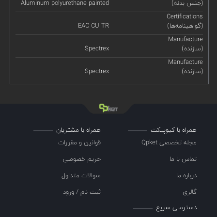
(جنس بدنه)
Aluminum polyurethane painted
Certifications
(گواهینامه‌ها)
EAC CU TR
Manufacture
(سازنده)
Spectrex
Manufacture
(سازنده)
Spectrex
همراه با کیوپیکت
همراه با مشتریان
مجله تخصصی Qpket
قوانین و مقررات
تماس با ما
حریم خصوصی
درباره ما
سوالات متداول
گالری
ثبت نام / ورود
دسترسی سریع