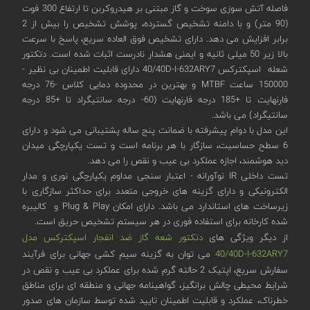
فاصله آتش سوزی سوخت و گاز مبتنی بر هیدروکربن تا ارتفاع 300 فوت
(90 متر) و با دامنه تشخیص گسترده، پوشش تشخیص را بیش از 2
برابر افزایش می دهد. دارای تشخیص فوق العاده سریع، پاسخ با سرعت
بالا زیر 50 میلی ثانیه و ایمنی هشدار نادرست اثبات شده است. دتکتور
شعله اسپکترکس 40/40D-I-632ARY7 دارای قابلیت اطمینان بی نظیر -
150000 ساعت MTBF و بهترین در محدوده دمایی کلاس -76 درجه
فارنهایت تا +185 درجه فارنهایت (60- درجه سانتیگراد تا +85 درجه
سانتیگراد) می باشد.
این مدل با دوام پیشرفته با ضمانت پنج ساله پشتیبانی می شود و دارای
6 سطح حساسیت، سازگار با هر برنامه است و تست یکپارچگی میدان
دید هوشمند، اجازه عملکرد بی عیب و نقص را می دهد.
تست داخلی IR نوآورانه - اعتبار سنجی مداوم یکپارچگی نوری و مدار
الکترونیکی و دارای گزینه های خروجی متعدد برای حداکثر سازگاری با
زیرساخت های استاندارد می باشد. دارای امکان Plug & Play و کالیبره
شده کارخانه برای استفاده فوری در هر سیستم تشخیص حریق است.
از دیگر ویژگی های
دتکتور شعه گاز ضد انفجار اسپکترکس مدل
40/40D-I-632ARY7
می توان به گزینه سیم کشی جهانی برای فرآیند
سفارش سریع، اپتیک 2 حالته گرم شده برای عملکرد بی عیب و نقص در
شرایط محیطی چالش برانگیز، گواهینامه جهانی و منطقه ای برای مناطق
خطرناک، عملکرد و قابلیت اطمینان تایید شده توسط سازمان های صدور