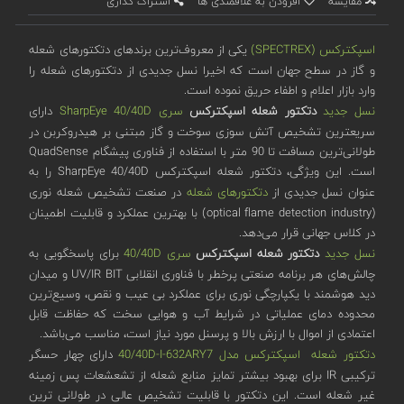
مقایسه
افزودن به علاقمندی ها
اشتراک گذاری
اسپکترکس (SPECTREX)
یکی از معروف‌ترین برندهای دتکتورهای شعله
و گاز در سطح جهان است که اخیرا نسل جدیدی از دتکتورهای شعله را
وارد بازار اعلام و اطفاء حریق نموده است.
نسل جدید
دتکتور شعله اسپکترکس
سری SharpEye 40/40D
دارای
سریعترین تشخیص آتش سوزی سوخت و گاز مبتنی بر هیدروکربن در
طولانی‌ترین مسافت تا 90 متر با استفاده از فناوری پیشگام QuadSense
است. این ویژگی، دتکتور شعله اسپکترکس SharpEye 40/40D را به
عنوان نسل جدیدی از
دتکتورهای شعله
در صنعت تشخیص شعله نوری
(optical flame detection industry) با بهترین عملکرد و قابلیت اطمینان
در کلاس جهانی قرار می‌دهد.
نسل جدید
دتکتور شعله اسپکترکس
سری 40/40D
برای پاسخگویی به
چالش‌های هر برنامه صنعتی پرخطر با فناوری انقلابی UV/IR BIT و میدان
دید هوشمند با یکپارچگی نوری برای عملکرد بی عیب و نقص، وسیع‌ترین
محدوده دمای عملیاتی در شرایط آب و هوایی سخت که حفاظت قابل
اعتمادی از اموال با ارزش بالا و پرسنل مورد نیاز است، مناسب می‌باشد.
دتکتور شعله اسپکترکس مدل 40/40D-I-632ARY7
دارای چهار حسگر
ترکیبی IR برای بهبود بیشتر تمایز منابع شعله از تشعشعات پس زمینه
غیر شعله است. این دتکتور با قابلیت تشخیص عالی در طولانی ترین