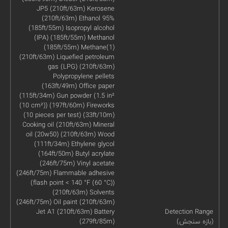
JP5 (210ft/63m) Kerosene
(210ft/63m) Ethanol 95%
(185ft/55m) Isopropyl alcohol
(IPA) (185ft/55m) Methanol
(185ft/55m) Methane(1)
(210ft/63m) Liquefied petroleum
gas (LPG) (210ft/63m)
Polypropylene pellets
(163ft/49m) Office paper
(115ft/34m) Gun powder (1.5 in²
(10 cm²)) (197ft/60m) Fireworks
(10 pieces per test) (33ft/10m)
Cooking oil (210ft/63m) Mineral
oil (20w50) (210ft/63m) Wood
(111ft/34m) Ethylene glycol
(164ft/50m) Butyl acrylate
(246ft/75m) Vinyl acetate
(246ft/75m) Flammable adhesive
(flash point < 140 °F (60 °C))
(210ft/63m) Solvents
(246ft/75m) Oil paint (210ft/63m)
Jet A1 (210ft/63m) Battery
Detection Range
(بازه سنجش)
(279ft/85m)