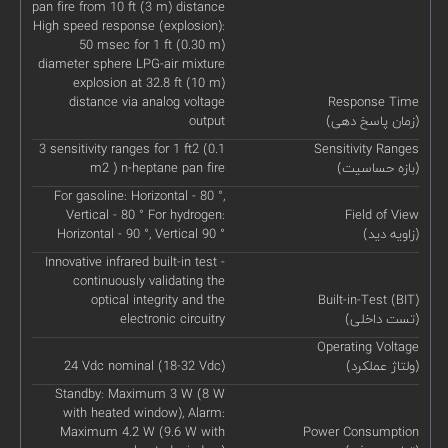
pan fire from 10 ft (3 m) distance
High speed response (explosion):
50 msec for 1 ft (0.30 m)
diameter sphere LPG-air mixture
explosion at 32.8 ft (10 m)
distance via analog voltage
Response Time
(زمان پاسخ دهی)
output
3 sensitivity ranges for 1 ft2 (0.1
Sensitivity Ranges
(بازه حساسیت)
m2 ) n-heptane pan fire
For gasoline: Horizontal - 80 °,
Vertical - 80 ° For hydrogen:
Field of View
(زاویه دید)
Horizontal - 90 °, Vertical 90 °
Innovative infrared built-in test -
continuously validating the
optical integrity and the
Built-in-Test (BIT)
(تست داخلی)
electronic circuitry
Operating Voltage
(ولتاژ عملکرد)
24 Vdc nominal (18-32 Vdc)
Standby: Maximum 3 W (8 W
with heated window), Alarm:
Maximum 4.2 W (9.6 W with
Power Consumption