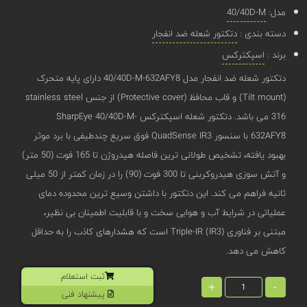
مدل:
40/40D-M
دسته بندی :
دتکتور شعله ضد انفجار
برند :
اسپکترکس
دتکتور شعله ضد انفجار مدل 40/40D-M-632AFY8 دارای پایه متحرک
(Tilt mount) و قاب محافظ (Protective cover) از جنس stainless steel
316 می باشد. دتکتور شعله اسپکترکس SharpEye 40/40D-M-
632AFY8 با سنسور QuadSense IR3 فوق سریع چندطیفی با برد موثر
بهبود یافته، تشخیص طولانی ‌ترین فاصله هیدروژن تا 165 فوت (50 متر)
و آتش ‌سوزی هیدروکربنی تا 300 فوت (90) را در زمان کمتر از 50 میلی
ثانیه فراهم می‌ کند. این دتکتور با داشتن وسیع ‌ترین محدوده دمای
عملیاتی در شرایط آب و هوایی سخت و با قابلیت اطمینان بی ‌نظیر،
مبتنی بر فناوری Triple-IR (IR3) است که هشدارهای کاذب را به حداقل
کاهش می دهد.
ثبت استعلام
+
-
پیشنهاد فنی