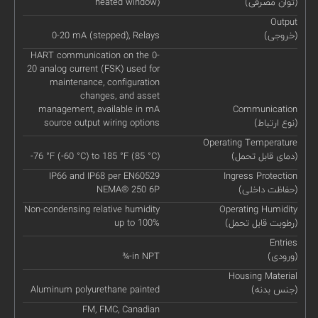
(توان مصرفی)
heated window)
Output
(خروجی)
0-20 mA (stepped), Relays
HART communication on the 0-
20 analog current (FSK) used for
maintenance, configuration
changes, and asset
management, available in mA
Communication
(نوع ارتباط)
source output wiring options
Operating Temperature
(دمای قابل تحمل)
-76 °F (-60 °C) to 185 °F (85 °C)
IP66 and IP68 per EN60529
Ingress Protection
(حفاظت داخلی)
NEMA® 250 6P
Non-condensing relative humidity
Operating Humidity
(رطوبت قابل تحمل)
up to 100%
Entries
(ورودی)
¾-in NPT
Housing Material
(جنس بدنه)
Aluminum polyurethane painted
FM, FMC, Canadian