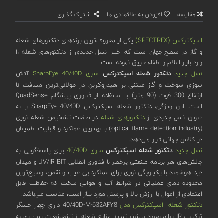
مقایسه
افزودن به علاقمندی ها
اشتراک گذاری
اسپکترکس (SPECTREX)
یکی از معروف‌ترین برندهای دتکتورهای شعله
و گاز در سطح جهان است که اخیرا نسل جدیدی از دتکتورهای شعله را
وارد بازار اعلام و اطفاء حریق نموده است.
نسل جدید
دتکتور شعله اسپکترکس
سری SharpEye 40/40D
آتش
سوزی سوخت و گاز مبتنی بر هیدروکربن در طولانی‌ترین مسافت تا
ارتفاع 300 فوت (90 متر) با استفاده از فناوری پیشگام QuadSense
است. این ویژگی، دتکتور شعله اسپکترکس SharpEye 40/40D را به
عنوان نسل جدیدی از
دتکتورهای شعله
در صنعت تشخیص شعله نوری
(optical flame detection industry) با بهترین عملکرد و قابلیت اطمینان
در کلاس جهانی قرار می‌دهد.
نسل جدید
دتکتور شعله اسپکترکس
سری 40/40D
برای پاسخگویی به
چالش‌های هر برنامه صنعتی پرخطر با فناوری انقلابی UV/IR BIT و میدان
دید هوشمند با یکپارچگی نوری برای عملکرد بی عیب و نقص، وسیع‌ترین
محدوده دمای عملیاتی در شرایط آب و هوایی سخت که حفاظت قابل
اعتمادی از اموال با ارزش بالا و پرسنل مورد نیاز است، مناسب می‌باشد.
دتکتور شعله اسپکترکس مدل
40/40D-M-632AFY8 دارای چهار حسگر
ترکیبی IR برای بهبود بیشتر تمایز منابع شعله از تشعشعات پس زمینه