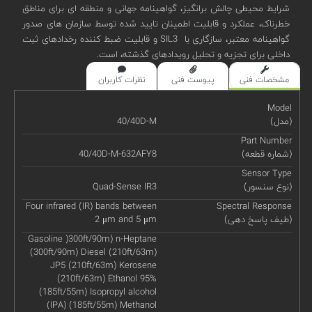
شرایط محیطی چالش برانگیز، گواهینامه جهانی و منطقه ای برای مناطق
خطرناک، عملکرد و قابلیت اطمینان تایید شده توسط سازمان های صدور
گواهینامه معتبر، سازگاری با SIL3 و قابلیت ضبط کننده رخدادهای ثبت
داخلی برای تجزیه و تحلیل رویدادهای گذشته، است.
مشخصات فنی
پیوست فنی
نظرات کاربران
Model
(مدل)
40/40D-M
Part Number
(شماره قطعه)
40/40D-M-632AFY8
Sensor Type
(نوع سنسور)
Quad-Sense IR3
Four infrared (IR) bands between
Spectral Response
(طیف پاسخ دهی)
2 μm and 5 μm
Gasoline )300ft/90m) n-Heptane
(300ft/90m) Diesel (210ft/63m)
JP5 (210ft/63m) Kerosene
(210ft/63m) Ethanol 95%
(185ft/55m) Isopropyl alcohol
(IPA) (185ft/55m) Methanol