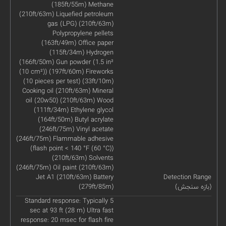
(185ft/55m) Methane
(210ft/63m) Liquefied petroleum
gas (LPG) (210ft/63m)
Polypropylene pellets
(163ft/49m) Office paper
(115ft/34m) Hydrogen
(166ft/50m) Gun powder (1.5 in²
(10 cm²)) (197ft/60m) Fireworks
(10 pieces per test) (33ft/10m)
Cooking oil (210ft/63m) Mineral
oil (20w50) (210ft/63m) Wood
(111ft/34m) Ethylene glycol
(164ft/50m) Butyl acrylate
(246ft/75m) Vinyl acetate
(246ft/75m) Flammable adhesive
(flash point < 140 °F (60 °C))
(210ft/63m) Solvents
(246ft/75m) Oil paint (210ft/63m)
Jet A1 (210ft/63m) Battery
Detection Range
(بازه سنجش)
(279ft/85m)
Standard response: Typically 5
sec at 93 ft (28 m) Ultra fast
response: 20 msec for flash fire