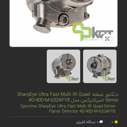
دتکتور شعله SharpEye Ultra Fast Multi IR Quad-
Sense اسپکترکس مدل 40/40D-M-632AFY8
Spectrex SharpEye Ultra Fast Multi IR Quad-Sense
Flame Detector 40/40D-M-632AFY8
0
0 دیدگاه کاربران