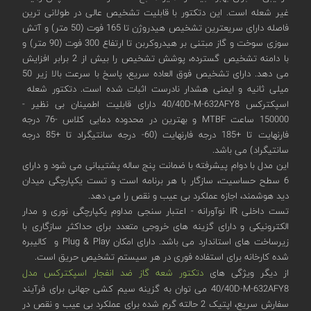
غیر شعله است. این دتکتور با قابلیت تشخیص عالی در طولانی ترین
فاصله دارای سریعترین تشخیص هیدروژن تا 165 فوت (50 متر) و آتش
سوزی سوخت و گاز مبتنی بر هیدروکربن تا ارتفاع 300 فوت (90 متر) و
با دامنه تشخیص گسترده، پوشش تشخیص را بیش از 2 برابر افزایش
می دهد. دارای تشخیص فوق العاده سریع، پاسخ با سرعت بالا زیر 50
میلی ثانیه و ایمنی هشدار نادرست اثبات شده است. دتکتور شعله
اسپکترکس 40/40D-M-632AFY8 دارای قابلیت اطمینان بی نظیر -
150000 ساعت MTBF و بهترین در محدوده دمایی کلاس -76 درجه
فارنهایت تا +185 درجه فارنهایت (60- درجه سانتیگراد تا +85 درجه
سانتیگراد) می باشد.
این مدل با دوام پیشرفته با ضمانت پنج ساله پشتیبانی می شود و دارای
6 سطح حساسیت، سازگار با هر برنامه است و تست یکپارچگی میدان
دید هوشمند، اجازه عملکرد بی عیب و نقص را می دهد.
تست داخلی IR نوآورانه - اعتبار سنجی مداوم یکپارچگی نوری و مدار
الکترونیکی و دارای گزینه های خروجی متعدد برای حداکثر سازگاری با
زیرساخت های استاندارد می باشد. دارای امکان Plug & Play و کالیبره
شده کارخانه برای استفاده فوری در هر سیستم تشخیص حریق است.
از دیگر ویژگی های
دتکتور شعه گاز ضد انفجار اسپکترکس مدل
40/40D-M-632AFY8 می توان به گزینه سیم کشی جهانی برای فرآیند
سفارش سریع، اپتیک 2 حالته گرم شده برای عملکرد بی عیب و نقص در