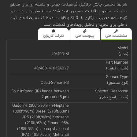
شرایط محیطی چالش برانگیز، گواهینامه جهانی و منطقه ای برای مناطق
خطرناک، عملکرد و قابلیت اطمینان تایید شده توسط سازمان های صدور
گواهینامه معتبر، سازگاری با SIL3 و قابلیت ضبط کننده رخدادهای ثبت
داخلی برای تجزیه و تحلیل رویدادهای گذشته، است.
مشخصات فنی
پیوست فنی
نظرات کاربران
Model
(مدل)
40/40D-M
Part Number
(شماره قطعه)
40/40D-M-632ABY7
Sensor Type
(نوع سنسور)
Quad-Sense IR3
Four infrared (IR) bands between
Spectral Response
(طیف پاسخ دهی)
2 μm and 5 μm
Gasoline )300ft/90m) n-Heptane
(300ft/90m) Diesel (210ft/63m)
JP5 (210ft/63m) Kerosene
(210ft/63m) Ethanol 95%
(185ft/55m) Isopropyl alcohol
(IPA) (185ft/55m) Methanol