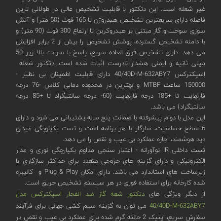
غیر شعله است. این دتکتور با قابلیت تشخیص عالی در طولانی ترین
فاصله دارای سریعترین تشخیص هیدروژن تا 165 فوت (50 متر) و آتش
سوزی سوخت و گاز مبتنی بر هیدروکربن تا ارتفاع 300 فوت (90 متر) و
با دامنه تشخیص گسترده، پوشش تشخیص را بیش از 2 برابر افزایش
می دهد. دارای تشخیص فوق العاده سریع، پاسخ با سرعت بالا زیر 50
میلی ثانیه و ایمنی هشدار نادرست اثبات شده است. دتکتور شعله
اسپکترکس 40/40D-M-632ABY7 دارای قابلیت اطمینان بی نظیر -
150000 ساعت MTBF و بهترین در محدوده دمایی کلاس -76 درجه
فارنهایت تا +185 درجه فارنهایت (60- درجه سانتیگراد تا +85 درجه
سانتیگراد) می باشد.
این مدل با دوام پیشرفته با ضمانت پنج ساله پشتیبانی می شود و دارای
6 سطح حساسیت، سازگار با هر برنامه است و تست یکپارچگی میدان
دید هوشمند، اجازه عملکرد بی عیب و نقص را می دهد.
تست داخلی IR نوآورانه - اعتبار سنجی مداوم یکپارچگی نوری و مدار
الکترونیکی و دارای گزینه های خروجی متعدد برای حداکثر سازگاری با
زیرساخت های استاندارد می باشد. دارای امکان Plug & Play و کالیبره
شده کارخانه برای استفاده فوری در هر سیستم تشخیص حریق است.
از دیگر ویژگی های
دتکتور شعه گاز ضد انفجار اسپکترکس مدل
40/40D-M-632ABY7
می توان به گزینه سیم کشی جهانی برای فرآیند
سفارش سریع، اپتیک 2 حالته گرم شده برای عملکرد بی عیب و نقص در