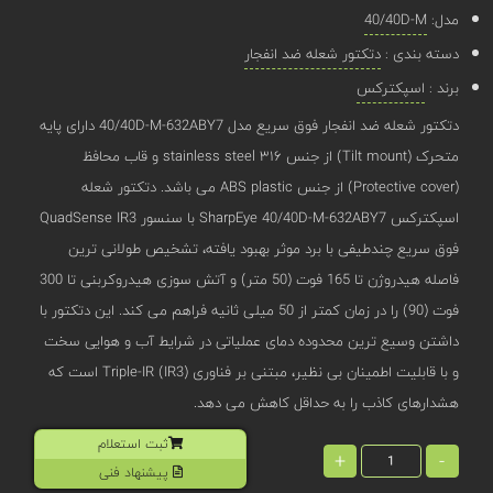
مدل:
40/40D-M
دسته بندی :
دتکتور شعله ضد انفجار
برند :
اسپکترکس
دتکتور شعله ضد انفجار فوق سریع مدل 40/40D-M-632ABY7 دارای پایه
متحرک (Tilt mount) از جنس stainless steel ۳۱۶ و قاب محافظ
(Protective cover) از جنس ABS plastic می باشد. دتکتور شعله
اسپکترکس SharpEye 40/40D-M-632ABY7 با سنسور QuadSense IR3
فوق سریع چندطیفی با برد موثر بهبود یافته، تشخیص طولانی ‌ترین
فاصله هیدروژن تا 165 فوت (50 متر) و آتش ‌سوزی هیدروکربنی تا 300
فوت (90) را در زمان کمتر از 50 میلی ثانیه فراهم می‌ کند. این دتکتور با
داشتن وسیع ‌ترین محدوده دمای عملیاتی در شرایط آب و هوایی سخت
و با قابلیت اطمینان بی ‌نظیر، مبتنی بر فناوری Triple-IR (IR3) است که
هشدارهای کاذب را به حداقل کاهش می دهد.
ثبت استعلام
+
-
پیشنهاد فنی