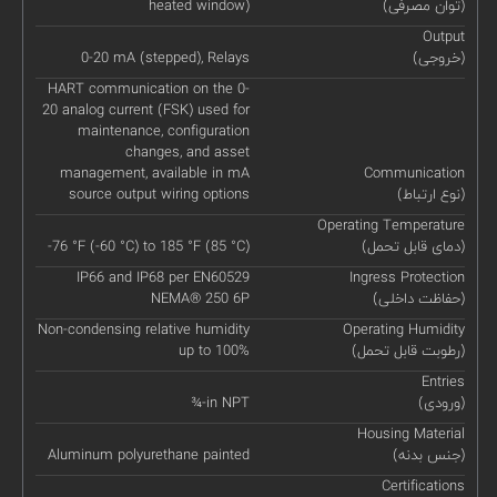
(توان مصرفی)
heated window)
Output
(خروجی)
0-20 mA (stepped), Relays
HART communication on the 0-
20 analog current (FSK) used for
maintenance, configuration
changes, and asset
management, available in mA
Communication
(نوع ارتباط)
source output wiring options
Operating Temperature
(دمای قابل تحمل)
-76 °F (-60 °C) to 185 °F (85 °C)
IP66 and IP68 per EN60529
Ingress Protection
(حفاظت داخلی)
NEMA® 250 6P
Non-condensing relative humidity
Operating Humidity
(رطوبت قابل تحمل)
up to 100%
Entries
(ورودی)
¾-in NPT
Housing Material
(جنس بدنه)
Aluminum polyurethane painted
Certifications