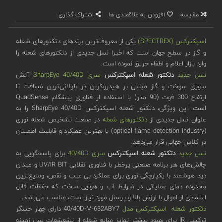
مقایسه
افزودن به علاقمندی ها
اشتراک گذاری
اسپکترکس (SPECTREX)
یکی از معروف‌ترین برندهای دتکتورهای شعله
و گاز در سطح جهان است که اخیرا نسل جدیدی از دتکتورهای شعله را
وارد بازار اعلام و اطفاء حریق نموده است.
نسل جدید
دتکتور شعله اسپکترکس
سری SharpEye 40/40D
آتش
سوزی سوخت و گاز مبتنی بر هیدروکربن در طولانی‌ترین مسافت تا
ارتفاع 300 فوت (90 متر) با استفاده از فناوری پیشگام QuadSense
است. این ویژگی، دتکتور شعله اسپکترکس SharpEye 40/40D را به
عنوان نسل جدیدی از
دتکتورهای شعله
در صنعت تشخیص شعله نوری
(optical flame detection industry) با بهترین عملکرد و قابلیت اطمینان
در کلاس جهانی قرار می‌دهد.
نسل جدید
دتکتور شعله اسپکترکس
سری 40/40D
برای پاسخگویی به
چالش‌های هر برنامه صنعتی پرخطر با فناوری انقلابی UV/IR BIT و میدان
دید هوشمند با یکپارچگی نوری برای عملکرد بی عیب و نقص، وسیع‌ترین
محدوده دمای عملیاتی در شرایط آب و هوایی سخت که حفاظت قابل
اعتمادی از اموال با ارزش بالا و پرسنل مورد نیاز است، مناسب می‌باشد.
دتکتور شعله اسپکترکس مدل
40/40D-M-632ABY7 دارای چهار حسگر
ترکیبی IR برای بهبود بیشتر تمایز منابع شعله از تشعشعات پس زمینه