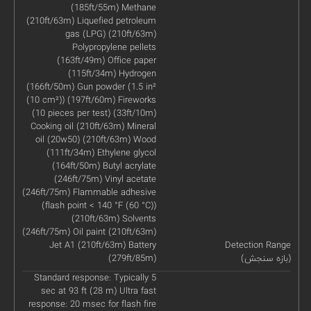
(185ft/55m) Methane
(210ft/63m) Liquefied petroleum
gas (LPG) (210ft/63m)
Polypropylene pellets
(163ft/49m) Office paper
(115ft/34m) Hydrogen
(166ft/50m) Gun powder (1.5 in²
(10 cm²)) (197ft/60m) Fireworks
(10 pieces per test) (33ft/10m)
Cooking oil (210ft/63m) Mineral
oil (20w50) (210ft/63m) Wood
(111ft/34m) Ethylene glycol
(164ft/50m) Butyl acrylate
(246ft/75m) Vinyl acetate
(246ft/75m) Flammable adhesive
(flash point < 140 °F (60 °C))
(210ft/63m) Solvents
(246ft/75m) Oil paint (210ft/63m)
Jet A1 (210ft/63m) Battery
Detection Range
(بازه سنجش)
(279ft/85m)
Standard response: Typically 5
sec at 93 ft (28 m) Ultra fast
response: 20 msec for flash fire