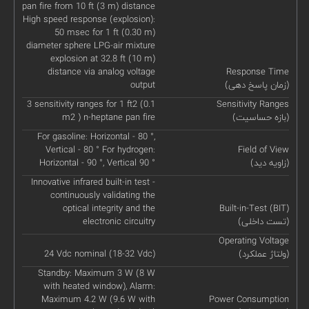
pan fire from 10 ft (3 m) distance
High speed response (explosion):
50 msec for 1 ft (0.30 m)
diameter sphere LPG-air mixture
explosion at 32.8 ft (10 m)
distance via analog voltage
Response Time
(زمان پاسخ دهی)
output
3 sensitivity ranges for 1 ft2 (0.1
Sensitivity Ranges
(بازه حساسیت)
m2 ) n-heptane pan fire
For gasoline: Horizontal - 80 °,
Vertical - 80 ° For hydrogen:
Field of View
(زاویه دید)
Horizontal - 90 °, Vertical 90 °
Innovative infrared built-in test -
continuously validating the
optical integrity and the
Built-in-Test (BIT)
(تست داخلی)
electronic circuitry
Operating Voltage
(ولتاژ عملکرد)
24 Vdc nominal (18-32 Vdc)
Standby: Maximum 3 W (8 W
with heated window), Alarm:
Maximum 4.2 W (9.6 W with
Power Consumption