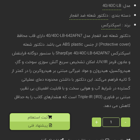
مدل:
40/40C-LB
دسته بندی :
دتکتور شعله ضد انفجار
برند :
اسپکترکس
دتکتور شعله ضد انفجار مدل 40/40C-LB-642AFN7 دارای قاب محافظ
(Protective cover) از جنس ABS plastic می باشد. دتکتور شعله
اسپکترکس SharpEye 40/40C-LB-642AFN7 با سنسور دوگانه فرابنفش
و مادون قرمز UV/IR، امکان تشخیص سریع آتش ‌سوزی سوخت و گاز،
هیدروکسیل، هیدروژن و مواد غیرآلی مبتنی بر هیدروکربن را در کمتر از
5 ثانیه فراهم می‌کند. این دتکتور با داشتن محدوده دمای عملیاتی
گسترده در شرایط آب و هوایی سخت و با قابلیت اطمینان بی ‌نظیر،
مبتنی بر فناوری Triple-IR (IR3) است که هشدارهای کاذب را به حداقل
کاهش می دهد.
ثبت استعلام
+
-
پیشنهاد فنی