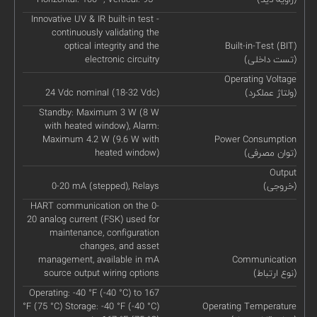
Innovative UV & IR built-in test -
continuously validating the
optical integrity and the
Built-in-Test (BIT)
(تست داخلی)
electronic circuitry
Operating Voltage
(ولتاژ عملکرد)
24 Vdc nominal (18-32 Vdc)
Standby: Maximum 3 W (8 W
with heated window), Alarm:
Maximum 4.2 W (9.6 W with
Power Consumption
(توان مصرفی)
heated window)
Output
(خروجی)
0-20 mA (stepped), Relays
HART communication on the 0-
20 analog current (FSK) used for
maintenance, configuration
changes, and asset
management, available in mA
Communication
(نوع ارتباط)
source output wiring options
Operating: -40 °F (-40 °C) to 167
°F (75 °C) Storage: -40 °F (-40 °C)
Operating Temperature