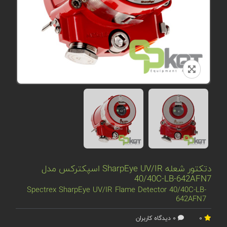
دتکتور شعله SharpEye UV/IR اسپکترکس مدل
40/40C-LB-642AFN7
Spectrex SharpEye UV/IR Flame Detector 40/40C-LB-
642AFN7
0
0 دیدگاه کاربران