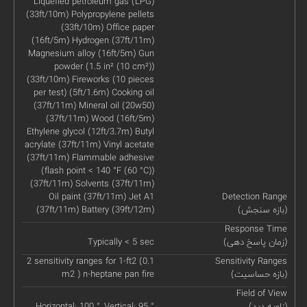
Liquefied petroleum gas (LPG)
(33ft/10m) Polypropylene pellets
(33ft/10m) Office paper
(16ft/5m) Hydrogen (37ft/11m)
Magnesium alloy (16ft/5m) Gun
powder (1.5 in² (10 cm²))
(33ft/10m) Fireworks (10 pieces
per test) (5ft/1.6m) Cooking oil
(37ft/11m) Mineral oil (20w50)
(37ft/11m) Wood (16ft/5m)
Ethylene glycol (12ft/3.7m) Butyl
acrylate (37ft/11m) Vinyl acetate
(37ft/11m) Flammable adhesive
(flash point < 140 °F (60 °C))
(37ft/11m) Solvents (37ft/11m)
Oil paint (37ft/11m) Jet A1
Detection Range
(بازه سنجش)
(37ft/11m) Battery (39ft/12m)
Response Time
(زمان پاسخ دهی)
Typically < 5 sec
2 sensitivity ranges for 1-ft2 (0.1
Sensitivity Ranges
(بازه حساسیت)
m2 ) n-heptane pan fire
Field of View
(زاویه دید)
Horizontal: 100 °, Vertical: 95 °