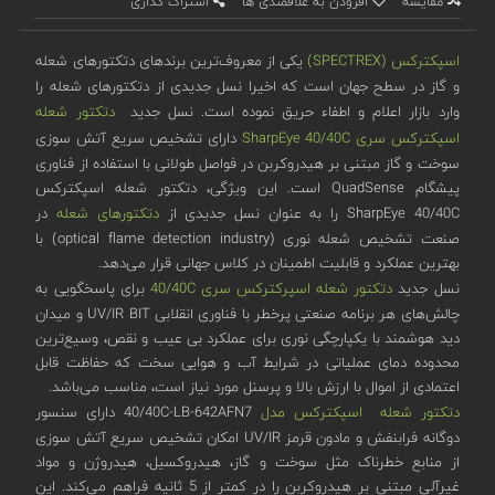
مقایسه
افزودن به علاقمندی ها
اشتراک گذاری
اسپکترکس (SPECTREX)
یکی از معروف‌ترین برندهای دتکتورهای شعله
و گاز در سطح جهان است که اخیرا نسل جدیدی از دتکتورهای شعله را
وارد بازار اعلام و اطفاء حریق نموده است. نسل جدید
دتکتور شعله
اسپکترکس
سری SharpEye 40/40C
دارای تشخیص سریع آتش سوزی
سوخت و گاز مبتنی بر هیدروکربن در فواصل طولانی با استفاده از فناوری
پیشگام QuadSense است. این ویژگی، دتکتور شعله اسپکترکس
SharpEye 40/40C را به عنوان نسل جدیدی از
دتکتورهای شعله
در
صنعت تشخیص شعله نوری (optical flame detection industry) با
بهترین عملکرد و قابلیت اطمینان در کلاس جهانی قرار می‌دهد.
نسل جدید
دتکتور شعله اسپرکترکس
سری 40/40C
برای پاسخگویی به
چالش‌های هر برنامه صنعتی پرخطر با فناوری انقلابی UV/IR BIT و میدان
دید هوشمند با یکپارچگی نوری برای عملکرد بی عیب و نقص، وسیع‌ترین
محدوده دمای عملیاتی در شرایط آب و هوایی سخت که حفاظت قابل
اعتمادی از اموال با ارزش بالا و پرسنل مورد نیاز است، مناسب می‌باشد.
دتکتور شعله اسپکترکس مدل
40/40C-LB-642AFN7 دارای سنسور
دوگانه فرابنفش و مادون قرمز UV/IR امکان تشخیص سریع آتش ‌سوزی
از منابع خطرناک مثل سوخت و گاز، هیدروکسیل، هیدروژن و مواد
غیرآلی مبتنی بر هیدروکربن را در کمتر از 5 ثانیه فراهم می‌کند. این