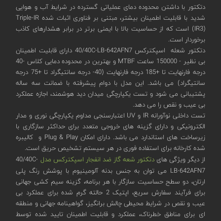
دتکتور با داشتن محدوده دمای عملیاتی گسترده در شرایط آب و هوایی
شدید با قابلیت اطمینان بیشتر، مبتنی بر فناوری اثبات شده Triple-IR
(IR3) است که از حساسیت بالا با ایمنی برتر در برابر هشدارهای کاذب
برخوردار است.
دتکتور شعله اسپکترکس 40/40C-LB-642AFN7 دارای قابلیت اطمینان
بی نظیر - 150000 ساعت MTBF و بهترین در محدوده دمایی کلاس -40
درجه فارنهایت تا +185 درجه فارنهایت (40- درجه سانتیگراد تا +75 درجه
سانتیگراد) می باشد. این مدل با دوام پیشرفته با ضمانت سه ساله
پشتیبانی می شود و تست یکپارچگی میدان دید هوشمند، اجازه عملکرد
بی عیب و نقص را می دهد.
تست داخلی نوآورانه IR و UV اعتبارسنجی مداوم یکپارچگی نوری و مدار
الکترونیکی و دارای گزینه های خروجی متعدد برای حداکثر سازگاری با
زیرساخت های استاندارد می باشد. دارای امکان Plug & Play و کالیبره
شده کارخانه برای استفاده فوری در هر سیستم تشخیص حریق است.
از دیگر ویژگی های
دتکتور شعه گاز ضد انفجار اسپکترکس مدل
40/40C-
LB-642AFN7 می توان به جنس بدنه آلومینیوم با پوشش رنگ پلی
ارتان، دو سطح حساسیت سازگار با هر برنامه، گزینه سیم کشی جهانی
برای فرآیند سفارش سریع، اپتیک 2 حالته گرم شده برای عملکرد بی
عیب و نقص در شرایط محیطی چالش برانگیز، گواهینامه جهانی و منطقه
ای برای مناطق خطرناک، عملکرد و قابلیت اطمینان تایید شده توسط