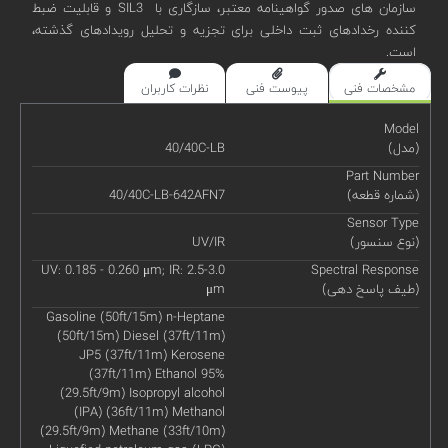
سازمان های صدور گواهینامه معتبر، سازگاری با SIL3 و قابلیت ضبط
کننده رخدادهای ثبت داخلی برای تجزیه و تحلیل رویدادهای گذشته،
است.
مشخصات فنی
پیوست فنی
نظرات کاربران
Model
(مدل)
40/40C-LB
Part Number
(شماره قطعه)
40/40C-LB-642AFN7
Sensor Type
(نوع سنسور)
UV/IR
UV: 0.185 - 0.260 μm; IR: 2.5-3.0
Spectral Response
(طیف پاسخ دهی)
μm
Gasoline (50ft/15m) n-Heptane
(50ft/15m) Diesel (37ft/11m)
JP5 (37ft/11m) Kerosene
(37ft/11m) Ethanol 95%
(29.5ft/9m) Isopropyl alcohol
(IPA) (36ft/11m) Methanol
(29.5ft/9m) Methane (33ft/10m)