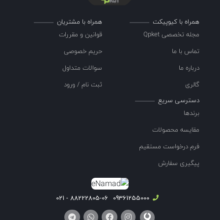
همراه با کیوپیکت
همراه با مشتریان
مجله تخصصی Qpket
قوانین و مقررات
تماس با ما
حریم خصوصی
درباره ما
سوالات متداول
گالری
ثبت نام / ورود
دسترسی سریع
برندها
مقایسه محصولات
فرم درخواست مستقیم
پیگیری سفارش
88222805-06 - 021
09361255000