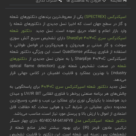
مقایسه
افزودن به علاقمندی ها
اشتراک گذاری
اسپکترکس (SPECTREX)
یکی از معروف‌ترین برندهای دتکتورهای شعله
و گاز در سطح جهان است که اخیرا نسل جدیدی از دتکتورهای شعله را
وارد بازار اعلام و اطفاء حریق نموده است. نسل جدید
دتکتور شعله
اسپکترکس
سری SharpEye ۴۰/۴۰C
دارای تشخیص سریع آتش سوزی
سوخت و گاز مبتنی بر هیدروژن و هیدروکربن در فواصل طولانی با
استفاده از فناوری پیشگام QuadSense است. این ویژگی، دتکتور شعله
اسپکترکس SharpEye ۴۰/۴۰C را به عنوان نسل جدیدی از
دتکتورهای
شعله
در صنعت تشخیص شعله نوری (optical flame detection
industry) با بهترین عملکرد و قابلیت اطمینان در کلاس جهانی قرار
می‌دهد.
نسل جدید
دتکتور شعله اسپرکترکس
سری ۴۰/۴۰C
برای پاسخگویی به
چالش‌های هر برنامه صنعتی پرخطر با فناوری انقلابی UV/IR BIT و میدان
دید هوشمند با یکپارچگی نوری برای عملکرد بی عیب و نقص، وسیع‌ترین
محدوده دمای عملیاتی در شرایط آب و هوایی سخت که حفاظت قابل
اعتمادی از اموال با ارزش بالا و پرسنل مورد نیاز است، مناسب می‌باشد.
دتکتور شعله اسپکترکس مدل
40/40C-M-641AFY8 دارای چهار حسگر
ترکیبی مادون قرمز (IR) برای بهبود بیشتر تمایز منابع شعله از
تشعشعات پس زمینه غیر شعله است. این دتکتور با قابلیت تشخیص