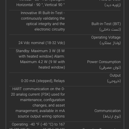
(زاویه دید)
Horizontal - 90 °, Vertical 90 °
Innovative IR Built-In-Test -
continuously validating the
optical integrity and the
Built-in-Test (BIT)
(تست داخلی)
electronic circuitry
Operating Voltage
(ولتاژ عملکرد)
24 Vdc nominal (18-32 Vdc)
Standby: Maximum 3 W (8 W
with heated window) Alarm:
Maximum 4.2 W (9 W with
Power Consumption
(توان مصرفی)
heated window)
Output
(خروجی)
0-20 mA (stepped), Relays
HART communication on the 0-
20 analog current (FSK) used for
maintenance, configuration
changes, and asset
management, available in mA
Communication
(نوع ارتباط)
source output wiring options
Operating: -40 °F (-40 °C) to 167