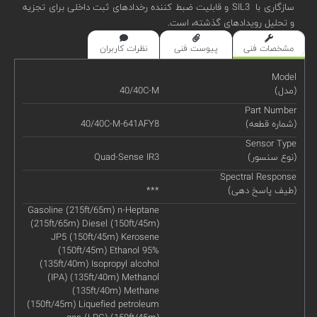
سازگاری با SIL3 و قابلیت ضبط کننده رخدادهای ثبت داخلی برای تجزیه
و تحلیل رویدادهای گذشته، است.
مشخصات فنی
پیوست فنی
نظرات کاربران
Model
(مدل)
40/40C-M
Part Number
(شماره قطعه)
40/40C-M-641AFY8
Sensor Type
(نوع سنسور)
Quad-Sense IR3
Spectral Response
(طیف پاسخ دهی)
***
Gasoline (215ft/65m) n-Heptane
(215ft/65m) Diesel (150ft/45m)
JP5 (150ft/45m) Kerosene
(150ft/45m) Ethanol 95%
(135ft/40m) Isopropyl alcohol
(IPA) (135ft/40m) Methanol
(135ft/40m) Methane
(150ft/45m) Liquefied petroleum