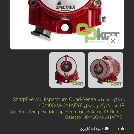
دتکتور شعله SharpEye Multispectrum Quad-Sense
IR اسپکترکس مدل 40/40C-M-641AFY8
Spectrex SharpEye Multispectrum Quad-Sense IR Flame
Detector 40/40C-M-641AFY8
0
0 دیدگاه کاربران