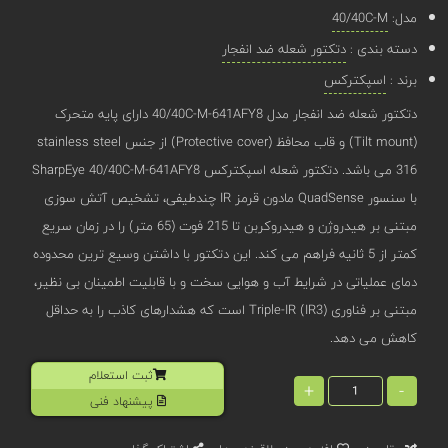
مدل:
40/40C-M
دسته بندی :
دتکتور شعله ضد انفجار
برند :
اسپکترکس
دتکتور شعله ضد انفجار مدل 40/40C-M-641AFY8 دارای پایه متحرک
(Tilt mount) و قاب محافظ (Protective cover) از جنس stainless steel
316 می باشد. دتکتور شعله اسپکترکس SharpEye 40/40C-M-641AFY8
با سنسور QuadSense مادون قرمز IR چندطیفی، تشخیص آتش ‌سوزی
مبتنی بر هیدروژن و هیدروکربن تا 215 فوت (65 متر) را در زمان سریع
کمتر از 5 ثانیه فراهم می‌ کند. این دتکتور با داشتن وسیع ‌ترین محدوده
دمای عملیاتی در شرایط آب و هوایی سخت و با قابلیت اطمینان بی ‌نظیر،
مبتنی بر فناوری Triple-IR (IR3) است که هشدارهای کاذب را به حداقل
کاهش می دهد.
ثبت استعلام
+
-
پیشنهاد فنی