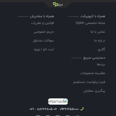
همراه با کیوپیکت
همراه با مشتریان
مجله تخصصی Qpket
قوانین و مقررات
تماس با ما
حریم خصوصی
درباره ما
سوالات متداول
گالری
ثبت نام / ورود
دسترسی سریع
برندها
مقایسه محصولات
فرم درخواست مستقیم
پیگیری سفارش
88222805-06 - 021
09361255000