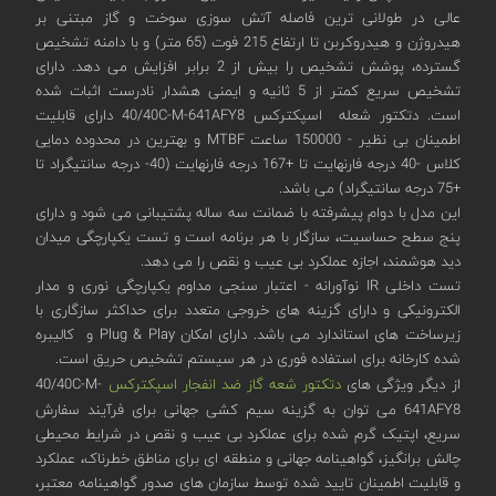
عالی در طولانی ترین فاصله آتش سوزی سوخت و گاز مبتنی بر
هیدروژن و هیدروکربن تا ارتفاع 215 فوت (65 متر) و با دامنه تشخیص
گسترده، پوشش تشخیص را بیش از 2 برابر افزایش می دهد. دارای
تشخیص سریع کمتر از 5 ثانیه و ایمنی هشدار نادرست اثبات شده
است. دتکتور شعله اسپکترکس 40/40C-M-641AFY8 دارای قابلیت
اطمینان بی نظیر - 150000 ساعت MTBF و بهترین در محدوده دمایی
کلاس -40 درجه فارنهایت تا +167 درجه فارنهایت (40- درجه سانتیگراد تا
+75 درجه سانتیگراد) می باشد.
این مدل با دوام پیشرفته با ضمانت سه ساله پشتیبانی می شود و دارای
پنج سطح حساسیت، سازگار با هر برنامه است و تست یکپارچگی میدان
دید هوشمند، اجازه عملکرد بی عیب و نقص را می دهد.
تست داخلی IR نوآورانه - اعتبار سنجی مداوم یکپارچگی نوری و مدار
الکترونیکی و دارای گزینه های خروجی متعدد برای حداکثر سازگاری با
زیرساخت های استاندارد می باشد. دارای امکان Plug & Play و کالیبره
شده کارخانه برای استفاده فوری در هر سیستم تشخیص حریق است.
از دیگر ویژگی های
دتکتور شعه گاز ضد انفجار اسپکترکس
40/40C-M-
641AFY8 می توان به گزینه سیم کشی جهانی برای فرآیند سفارش
سریع، اپتیک گرم شده برای عملکرد بی عیب و نقص در شرایط محیطی
چالش برانگیز، گواهینامه جهانی و منطقه ای برای مناطق خطرناک، عملکرد
و قابلیت اطمینان تایید شده توسط سازمان های صدور گواهینامه معتبر،