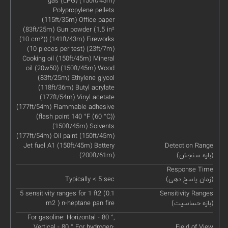
gas (LPG) (150ft/45m)
Polypropylene pellets
(115ft/35m) Office paper
(83ft/25m) Gun powder (1.5 in²
(10 cm²)) (141ft/43m) Fireworks
(10 pieces per test) (23ft/7m)
Cooking oil (150ft/45m) Mineral
oil (20w50) (150ft/45m) Wood
(83ft/25m) Ethylene glycol
(118ft/36m) Butyl acrylate
(177ft/54m) Vinyl acetate
(177ft/54m) Flammable adhesive
(flash point 140 °F (60 °C))
(150ft/45m) Solvents
(177ft/54m) Oil paint (150ft/45m)
Jet fuel A1 (150ft/45m) Battery
Detection Range
(بازه سنجش)
(200ft/61m)
Response Time
(زمان پاسخ دهی)
Typically < 5 sec
5 sensitivity ranges for 1 ft2 (0.1
Sensitivity Ranges
(بازه حساسیت)
m2 ) n-heptane pan fire
For gasoline: Horizontal - 80 °,
Vertical - 80 ° For hydrogen:
Field of View