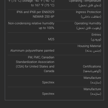
°F (75 °C) Storage: -40 °F (-40 °C)
Operating Temperature
(دمای قابل تحمل)
to 167 °F (75 °C)
IP66 and IP68 per EN60529
Ingress Protection
(حفاظت داخلی)
NEMA® 250 6P
Non-condensing relative humidity
Operating Humidity
(رطوبت قابل تحمل)
up to 100%
Entries
(ورودی)
M25
Housing Material
(جنس بدنه)
Aluminum polyurethane painted
FM, FMC, Canadian
Standardization Association
(CSA) for United States and
Certifications
(گواهینامه‌ها)
Canada
Manufacture
(سازنده)
Spectrex
Manufacture
(سازنده)
Spectrex