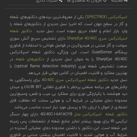
مقایسه
افزودن به علاقمندی ها
اشتراک گذاری
اسپکترکس (SPECTREX)
یکی از معروف‌ترین برندهای دتکتورهای شعله
و گاز در سطح جهان است که اخیرا نسل جدیدی از دتکتورهای شعله را
وارد بازار اعلام و اطفاء حریق نموده است. نسل جدید
دتکتور شعله
اسپکترکس
سری SharpEye 40/40C
دارای تشخیص سریع آتش سوزی
سوخت و گاز مبتنی بر هیدروکربن در فواصل طولانی با استفاده از فناوری
پیشگام QuadSense است. این ویژگی، دتکتور شعله اسپکترکس
SharpEye 40/40C را به عنوان نسل جدیدی از
دتکتورهای شعله
در
صنعت تشخیص شعله نوری (optical flame detection industry) با
بهترین عملکرد و قابلیت اطمینان در کلاس جهانی قرار می‌دهد.
نسل جدید
دتکتور شعله اسپرکترکس
سری 40/40C
برای پاسخگویی به
چالش‌های هر برنامه صنعتی پرخطر با فناوری انقلابی UV/IR BIT و میدان
دید هوشمند با یکپارچگی نوری برای عملکرد بی عیب و نقص، وسیع‌ترین
محدوده دمای عملیاتی در شرایط آب و هوایی سخت که حفاظت قابل
اعتمادی از اموال با ارزش بالا و پرسنل مورد نیاز است، مناسب می‌باشد.
دتکتور شعله اسپکترکس مدل
40/40C-I-641ACY8 دارای چهار حسگر
ترکیبی IR برای بهبود بیشتر تمایز منابع شعله از تشعشعات پس زمینه
غیر شعله است. این دتکتور با داشتن محدوده دمای عملیاتی گسترده در
شرایط آب و هوایی شدید با قابلیت اطمینان بیشتر، مبتنی بر فناوری