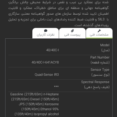
شده برای عملکرد بی عیب و نقص در شرایط محیطی چالش برانگیز،
گواهینامه جهانی و منطقه ای برای مناطق خطرناک، عملکرد و قابلیت
اطمینان تایید شده توسط سازمان های صدور گواهینامه معتبر، سازگاری
با SIL3 و قابلیت ضبط کننده رخدادهای ثبت داخلی برای تجزیه و تحلیل
رویدادهای گذشته، است.
مشخصات فنی
پیوست فنی
نظرات کاربران
Model
(مدل)
40/40C-I
Part Number
(شماره قطعه)
40/40C-I-641ACY8
Sensor Type
(نوع سنسور)
Quad-Sense IR3
Spectral Response
(طیف پاسخ دهی)
***
Gasoline (215ft/65m) n-Heptane
(215ft/65m) Diesel (150ft/45m)
JP5 (150ft/45m) Kerosene
(150ft/45m) Ethanol 95%
(135ft/40m) Isopropyl alcohol