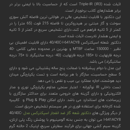
اثبات شده Triple-IR (IR3) است که از حساسیت بالا با ایمنی برتر در
برابر هشدارهای کاذب برخوردار است.
این دتکتور با قابلیت تشخیص عالی در طولانی ترین فاصله آتش سوزی
سوخت و گاز مبتنی بر هیدروکربن تا فاصله 215 فوت (65 متر) را در
کمتر از 5 ثانیه فراهم می کند، دارای تشخیص سریع در کمتر از 5 ثانیه
و ایمنی هشدار نادرست اثبات شده است.
دتکتور شعله اسپکترکس 40/40C-I-641ACY8 دارای قابلیت اطمینان بی
نظیر - 150000 ساعت MTBF و بهترین در محدوده دمایی کلاس -40
درجه فارنهایت تا +185 درجه فارنهایت (40- درجه سانتیگراد تا +75 درجه
سانتیگراد) می باشد.
این مدل با دوام پیشرفته با ضمانت پنج ساله پشتیبانی می شود و دارای
5 سطح حساسیت، سازگار با هر برنامه است و تست یکپارچگی میدان
دید هوشمند، اجازه عملکرد بی عیب و نقص را می دهد.
تست داخلی IR نوآورانه - اعتبار سنجی مداوم یکپارچگی نوری و مدار
الکترونیکی و دارای گزینه های خروجی متعدد برای حداکثر سازگاری با
زیرساخت های استاندارد می باشد. دارای امکان Plug & Play و کالیبره
شده کارخانه برای استفاده فوری در هر سیستم تشخیص حریق است.
از دیگر ویژگی های
دتکتور شعه گاز ضد انفجار اسپکترکس مدل
40/40C-
I-641ACY8 می توان به جنس بدنه آلومینیوم با پوشش رنگ پلی ارتان،
گزینه سیم کشی جهانی برای فرآیند سفارش سریع، اپتیک 2 حالته گرم