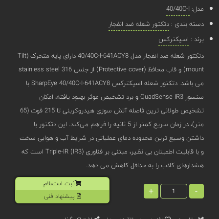
مدل:
40/40C-I
دسته بندی :
دتکتور شعله ضد انفجار
برند :
اسپکترکس
دتکتور شعله ضد انفجار مدل 40/40C-I-641ACY8 دارای پایه متحرک (Tilt
mount) و قاب محافظ (Protective cover) از جنس stainless steel 316
می باشد. دتکتور شعله اسپکترکس SharpEye 40/40C-I-641ACY8 با
سنسور QuadSense IR3 و برد تشخیص موثر بهبود یافته، امکان
تشخیص طولانی ‌ترین فاصله آتش ‌سوزی هیدروکربنی تا 215 فوت (65
متر)، در زمان سریع کمتر از 5 ثانیه را فراهم می‌کند. این دتکتور با
داشتن وسیع ‌ترین محدوده دمای عملیاتی در شرایط آب و هوایی سخت
و با قابلیت اطمینان بی ‌نظیر، مبتنی بر فناوری Triple-IR (IR3) است که
هشدارهای کاذب را به حداقل کاهش می دهد.
ثبت استعلام
+
-
پیشنهاد فنی