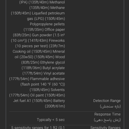
(IPA) (135ft/40m) Methanol
(135ft/40m) Methane
(150ft/45m) Liquefied petroleum
gas (LPG) (150ft/45m)
Polypropylene pellets
(115ft/35m) Office paper
(83ft/25m) Gun powder (1.5 in²
(10 cm²)) (141ft/43m) Fireworks
(10 pieces per test) (23ft/7m)
Cooking oil (150ft/45m) Mineral
oil (20w50) (150ft/45m) Wood
(83ft/25m) Ethylene glycol
(118ft/36m) Butyl acrylate
(177ft/54m) Vinyl acetate
(177ft/54m) Flammable adhesive
(flash point 140 °F (60 °C))
(150ft/45m) Solvents
(177ft/54m) Oil paint (150ft/45m)
Jet fuel A1 (150ft/45m) Battery
Detection Range
(بازه سنجش)
(200ft/61m)
Response Time
(زمان پاسخ دهی)
Typically < 5 sec
5 sensitivity ranges for 1 ft2 (0.1
Sensitivity Ranges