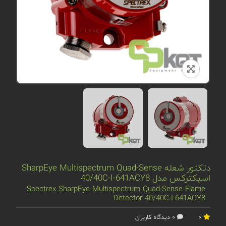
دتکتور شعله SharpEye Multispectrum Quad-Sense
اسپکترکس مدل 40/40C-I-641ACY8
Spectrex SharpEye Multispectrum Quad-Sense Flame
Detector 40/40C-I-641ACY8
0
0 دیدگاه کاربران