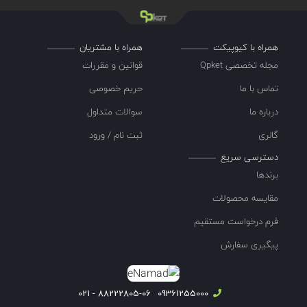
همراه با کیوپیکت
همراه با مشتریان
مجله تخصصی Qpket
قوانین و مقررات
تماس با ما
حریم خصوصی
درباره ما
سوالات متداول
گالری
ثبت نام / ورود
دسترسی سریع
برندها
مقایسه محصولات
فرم درخواست مستقیم
پیگیری سفارش
88222805-06 - 021
09361255000