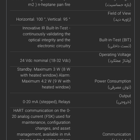
(بازه حساسیت)
m2 ) n-heptane pan fire
Field of View
(زاویه دید)
Horizontal: 100 °, Vertical: 95 °
Innovative IR Built-In-Test -
continuously validating the
optical integrity and the
Built-in-Test (BIT)
(تست داخلی)
electronic circuitry
Operating Voltage
(ولتاژ عملکرد)
24 Vdc nominal (18-32 Vdc)
Standby: Maximum 3 W (8 W
with heated window) Alarm:
Maximum 4.2 W (9 W with
Power Consumption
(توان مصرفی)
heated window)
Output
(خروجی)
0-20 mA (stepped), Relays
HART communication on the 0-
20 analog current (FSK) used for
maintenance, configuration
changes, and asset
management, available in mA
Communication