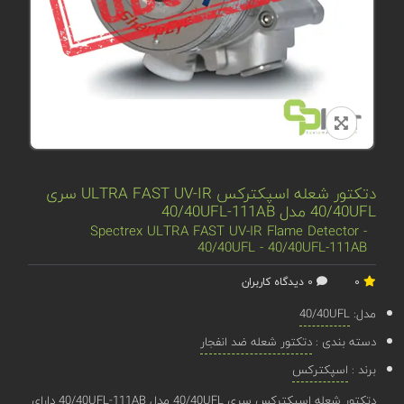
دتکتور شعله اسپکترکس ULTRA FAST UV-IR سری
40/40UFL مدل 40/40UFL-111AB
Spectrex ULTRA FAST UV-IR Flame Detector -
40/40UFL - 40/40UFL-111AB
0
0 دیدگاه کاربران
مدل:
40/40UFL
دسته بندی :
دتکتور شعله ضد انفجار
برند :
اسپکترکس
دتکتور شعله اسپکترکس سری 40/40UFL مدل 40/40UFL-111AB دارای