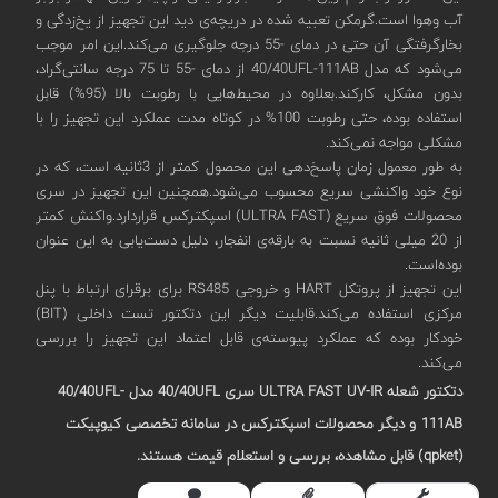
آب وهوا است.گرمکن تعبیه شده در دریچه‌ی دید این تجهیز از یخ‌زدگی و
بخارگرفتگی آن حتی در دمای -55 درجه جلوگیری می‌کند.این امر موجب
می‌شود که مدل 40/40UFL-111AB از دمای -55 تا 75 درجه سانتی‌گراد،
بدون مشکل، کارکند.بعلاوه در محیط‌هایی با رطوبت بالا (95%) قابل
استفاده بوده، حتی رطوبت 100% در کوتاه مدت عملکرد این تجهیز را با
مشکلی مواجه نمی‌کند.
به طور معمول زمان پاسخ‌دهی این محصول کمتر از 3ثانیه است، که در
نوع خود واکنشی سریع محسوب می‌شود.همچنین این تجهیز در سری
محصولات فوق سریع (ULTRA FAST) اسپکترکس قراردارد.واکنش کمتر
از 20 میلی ثانیه نسبت به بارقه‌ی انفجار، دلیل دست‌یابی به این عنوان
بوده‌است.
این تجهیز از پروتکل HART و خروجی RS485 برای برقرای ارتباط با پنل
مرکزی استفاده می‌کند.قابلیت‌ دیگر این دتکتور تست داخلی (BIT)
خودکار بوده که عملکرد پیوسته‌ی قابل اعتماد این تجهیز را بررسی
می‌کند.
دتکتور شعله ULTRA FAST UV-IR
سری 40/40
UFL
مدل
UFL-
40/40
111AB
و دیگر محصولات اسپکترکس در سامانه تخصصی کیوپیکت
(qpket) قابل مشاهده، بررسی و استعلام قیمت هستند.