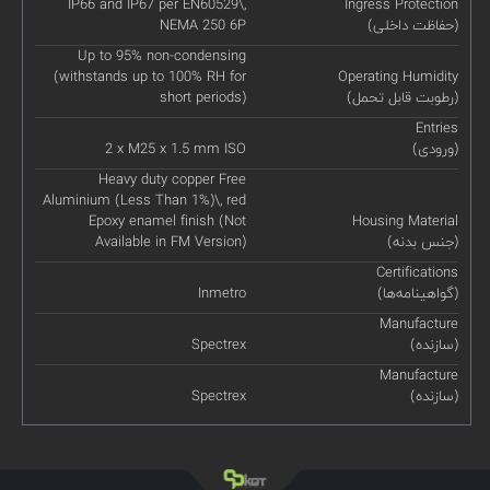
IP66 and IP67 per EN60529\,
Ingress Protection
(حفاظت داخلی)
NEMA 250 6P
Up to 95% non-condensing
(withstands up to 100% RH for
Operating Humidity
(رطوبت قابل تحمل)
short periods)
Entries
(ورودی)
2 x M25 x 1.5 mm ISO
Heavy duty copper Free
Aluminium (Less Than 1%)\, red
Epoxy enamel finish (Not
Housing Material
(جنس بدنه)
Available in FM Version)
Certifications
(گواهینامه‌ها)
Inmetro
Manufacture
(سازنده)
Spectrex
Manufacture
(سازنده)
Spectrex