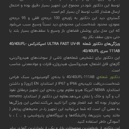
توسط این دتکتور شود.در مجموع این تجهیز بسیار دقیق بوده و احتمال
ارسال هشدار کاذب توسط آن بسیار کم است.
گستره‌ی دید این دتکتور به زاویه‌ی 100 درجه‌ی افقی و 95 درجه‌ی
عمودی، محدود شده‌است.این محدوده‌ی دید نسبتاً وسیع سبب می‌شود
که این مدل برای پوشش فضاهای باز وسیع با سقف‌های بسیار بلند یا
حتی بدون سقف بکار ‌رود.
ویژگی‌های دتکتور شعله ULTRA FAST UV-IR
اسپکترکس 40/40
UFL-
111AB سری
40/40
UFL
:
این دتکتور برای تشخیص شعله‌های ناشی از سوخت‌های هیدروکربنی،
گازهای قابل اشتعال، هیدروکسیل، هیدروژن، فلزات و موادمعدنی مناسب
است.
دتکتور شعله‌
ی 40/40UFL-111AB با بدنه‌ی آلومینیومی سبک طراحی
شده‌است.دریافت تاییدیه‌ی IP66 و IP67 از استاندارد EN (اروپا) و داشتن
استاندارد NEMA آمریکا هردو مقاوم بودن بدنه‌ی این تجهیز درمقابل نفوذ
آب و گرد و خاک را نشان می‌دهد.بعلاوه این دتکتور از استاندارد inmetro
برخوردار بوده که ضد انفجار بودن آنرا تایید می‌کنند.تمامی این ویژگی‌ها
به معنی آن است که شما می‌توانید این تجهیز را، در محیط‌های پرخطر (
مانند پمپ بنزین‌ها، پالایشگاه‌ها و نیروگاه‌های پتروشیمی و ... ) ، با
آسودگی خاطر استفاده کنید.
این دتکتور از بادوام‌ترین محصولات بازار و یکی از پایدارترین آنها در برابر