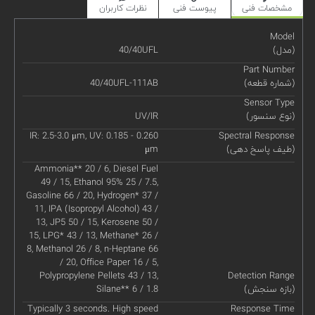
مشخصات فنی
پیوست فنی
نظرات کاربران
Model
(مدل)
40/40UFL
Part Number
(شماره قطعه)
40/40UFL-111AB
Sensor Type
(نوع سنسور)
UV/IR
IR: 2.5-3.0 μm, UV: 0.185 - 0.260
Spectral Response
(طیف پاسخ دهی)
μm
Ammonia** 20 / 6, Diesel Fuel
49 / 15, Ethanol 95% 25 / 7.5,
Gasoline 66 / 20, Hydrogen* 37 /
11, IPA (Isopropyl Alcohol) 43 /
13, JP5 50 / 15, Kerosene 50 /
15, LPG* 43 / 13, Methane* 26 /
8, Methanol 26 / 8, n-Heptane 66
/ 20, Office Paper 16 / 5,
Polypropylene Pellets 43 / 13,
Detection Range
(بازه سنجش)
Silane** 6 / 1.8
Typically 3 seconds. High speed
Response Time