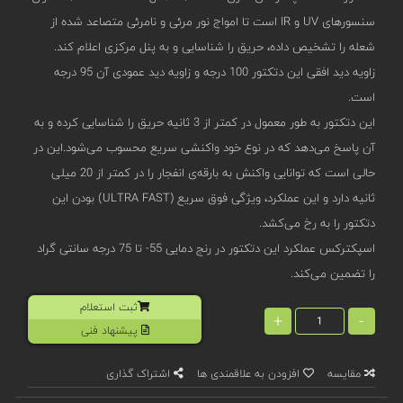
سنسورهای UV و IR است تا امواج نور مرئی و نامرئی متصاعد شده از
شعله را تشخیص داده، حریق را شناسایی و به پنل مرکزی اعلام کند.
زاویه دید افقی این دتکتور 100 درجه و زاویه دید عمودی آن 95 درجه
است.
این دتکتور به طور معمول در کمتر از 3 ثانیه حریق را شناسایی کرده و به
آن پاسخ می‌دهد که در نوع خود واکنشی سریع محسوب می‌شود.این در
حالی است که توانایی واکنش به بارقه‌ی انفجار را در کمتر از 20 میلی
ثانیه دارد و این عملکرد، ویژگی فوق سریع (ULTRA FAST) بودن این
دتکتور را به رخ می‌کشد.
اسپکترکس عملکرد این دتکتور در رنج دمایی 55- تا 75 درجه سانتی گراد
را تضمین می‌کند.
ثبت استعلام
+
-
پیشنهاد فنی
مقایسه
افزودن به علاقمندی ها
اشتراک گذاری