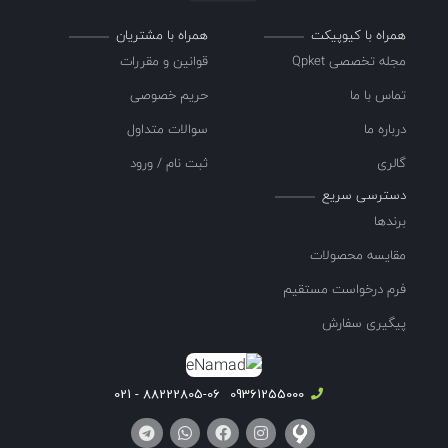
همراه با کیوپیکت
همراه با مشتریان
مجله تخصصی Qpket
قوانین و مقررات
تماس با ما
حریم خصوصی
درباره ما
سوالات متداول
گالری
ثبت نام / ورود
دسترسی سریع
برندها
مقایسه محصولات
فرم درخواست مستقیم
پیگیری سفارش
88222805-06 - 021
09361255000