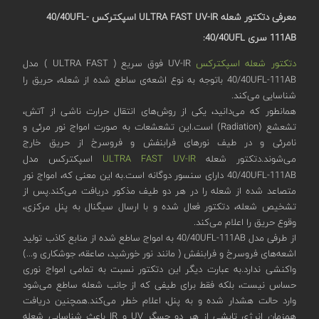
معرفی دتکتور شعله ULTRA FAST UV-IR
اسپکترکس 40/40
UFL-
111AB
سری 40/40
UFL
:
دتکتور شعله
اسپکترکس
UV-IR فوق سریع ( ULTRA FAST ) مدل
40/40UFL-111AB باتوجه به نوع اشعه‌ی ساطع شده از شعله، حریق را
شناسایی می‌کند.
همانطور که می‌دانید، یکی از روش‌های انتقال حرارت ناشی از آتش،
تشعشع (Radiation) است.این تشعشعات به صورت امواج نور مرئی و
نامرئی و در طیف نورهای فرابنفش و فروسرخ از حریق خارج
می‌شوند.دتکتور شعله
ULTRA FAST UV-IR
اسپکترکس مدل
40/40UFL-111AB دارای سنسور دوگانه‌ است.به این معنی که، امواج نور
متصاعد شده از شعله را در هر دو طیف مذکور دریافت می‌کند.پس از
تشخیص شعله، دتکتور فعال شده و با ارسال سیگنال به پنل مرکزی،
وقوع حریق را اعلام می‌کند.
از طرفی مدل 40/40UFL-111AB به امواج ساطع شده از منابع کاذب تولید
اشعه‌های فروسرخ و فرابنفش ( مانند نور خورشید، صاعقه، جوشکاری و...)
واکنشی ندارد.به عبارت دیگر این دتکتور نسبت به تمامی امواج نوری
حساس نیست، بلکه فقط برای طیفی که از جانب شعله ساطع می‌شود
وارد حالت هشدار شده و به پنل، اعلام خطر می‌کند.همچنین دریافت
همزمان انرژی تابشی از هر دو حسگر UV و IR باعث شناسایی شعله