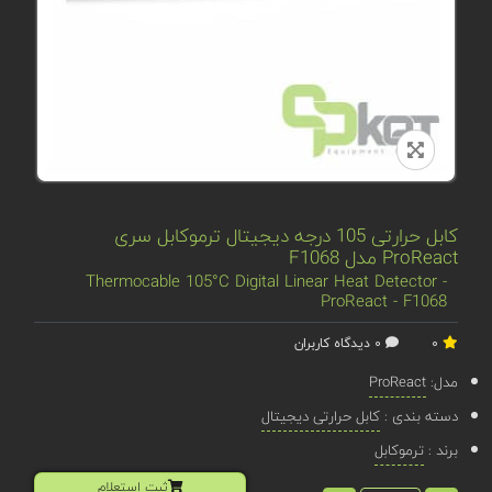
کابل حرارتی 105 درجه دیجیتال ترموکابل سری
ProReact مدل F1068
Thermocable 105°C Digital Linear Heat Detector -
ProReact - F1068
0
0 دیدگاه کاربران
مدل:
ProReact
دسته بندی :
کابل حرارتی دیجیتال
برند :
ترموکابل
ثبت استعلام