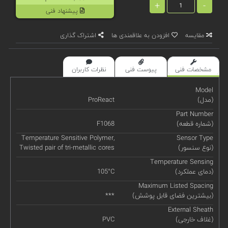
+
-
پیشنهاد فنی
مقایسه
افزودن به علاقمندی ها
اشتراک گذاری
مشخصات فنی
پیوست فنی
نظرات کاربران
Model
(مدل)
ProReact
Part Number
(شماره قطعه)
F1068
Temperature Sensitive Polymer,
Sensor Type
(نوع سنسور)
Twisted pair of tri-metallic cores
Temperature Sensing
(دمای عملکرد)
105°C
Maximum Listed Spacing
(بیشترین فضای قابل پوشش)
***
External Sheath
(غلاف خارجی)
PVC