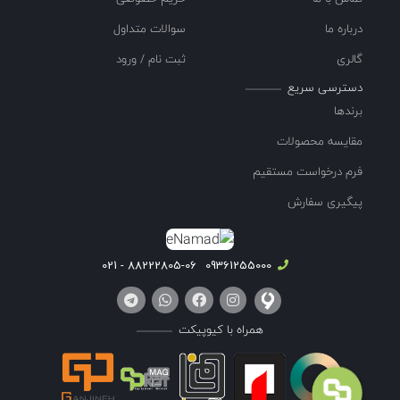
درباره ما
سوالات متداول
گالری
ثبت نام / ورود
دسترسی سریع
برندها
مقایسه محصولات
فرم درخواست مستقیم
پیگیری سفارش
88222805-06 - 021
09361255000
همراه با کیوپیکت