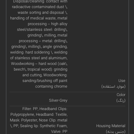
Disposal/cleaning: contact with
radioactive contaminated dust \,
waste sorting and disposal \,
handling of medical waste, metal
processing – high alloy
steel/stainless steel: drilling\,
grinding\, milling, metal
processing – metal: drilling\,
grinding\, milling\, angle grinding,
welding: hard soldering \, welding
of stainless steel and aluminium,
Woodworking – hard wood (oak\,
beech\, tropical wood): grinding
and cutting, Woodworking:
sanding/brushing off paint
Use
(موارد استفاده)
containing chrome
Color
(رنگ)
Silver-Grey
Filter: PP, Headband Clips:
Polypropylene, Headband: Textile,
Mask: Polyester, Nose Clip: metal
\, PP, Sealing lip: Synthetic Foam,
Housing Material
(جنس بدنه)
Valve: PP