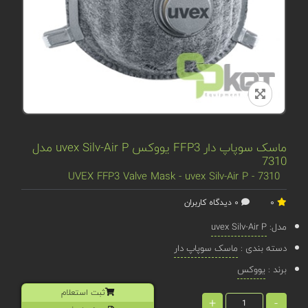
ماسک سوپاپ دار FFP3 یووکس uvex Silv-Air P مدل
7310
UVEX FFP3 Valve Mask - uvex Silv-Air P - 7310
0
0 دیدگاه کاربران
مدل:
uvex Silv-Air P
دسته بندی :
ماسک سوپاپ دار
برند :
یووکس
ثبت استعلام
+
-