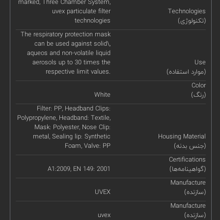
marked, Three Chamber System,
uvex particulate filter
Technologies
(تکنولوژی)
technologies
The respiratory protection mask
can be used against solid\,
aqueos and non-volatile liquid
aerosols up to 30 times the
Use
(موارد استفاده)
respective limit values.
Color
(رنگ)
White
Filter: PP, Headband Clips:
Polypropylene, Headband: Textile,
Mask: Polyester, Nose Clip:
metal, Sealing lip: Synthetic
Housing Material
(جنس بدنه)
Foam, Valve: PP
Certifications
(گواهینامه‌ها)
A1:2009, EN 149: 2001
Manufacture
(سازنده)
UVEX
Manufacture
(سازنده)
uvex