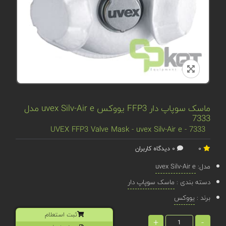
ماسک سوپاپ دار FFP3 یووکس uvex Silv-Air e مدل
7333
UVEX FFP3 Valve Mask - uvex Silv-Air e - 7333
0
0 دیدگاه کاربران
مدل:
uvex Silv-Air e
دسته بندی :
ماسک سوپاپ دار
برند :
یووکس
ثبت استعلام
+
-