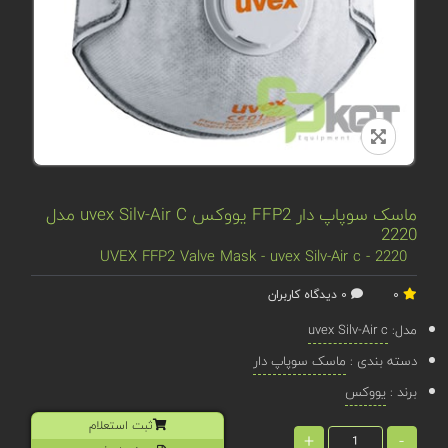
ماسک سوپاپ دار FFP2 یووکس uvex Silv-Air C مدل
2220
UVEX FFP2 Valve Mask - uvex Silv-Air c - 2220
0
0 دیدگاه کاربران
مدل:
uvex Silv-Air c
دسته بندی :
ماسک سوپاپ دار
برند :
یووکس
ثبت استعلام
+
-