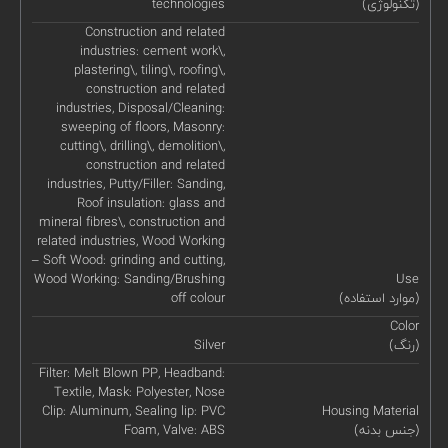
(تکنولوژی)
technologies
Construction and related
industries: cement work\,
plastering\, tiling\, roofing\,
construction and related
industries, Disposal/Cleaning:
sweeping of floors, Masonry:
cutting\, drilling\, demolition\,
construction and related
industries, Putty/Filler: Sanding,
Roof insulation: glass and
mineral fibres\, construction and
related industries, Wood Working
– Soft Wood: grinding and cutting,
Wood Working: Sanding/Brushing
Use
(موارد استفاده)
off colour
Color
(رنگ)
Silver
Filter: Melt Blown PP, Headband:
Textile, Mask: Polyester, Nose
Clip: Aluminum, Sealing lip: PVC
Housing Material
(جنس بدنه)
Foam, Valve: ABS