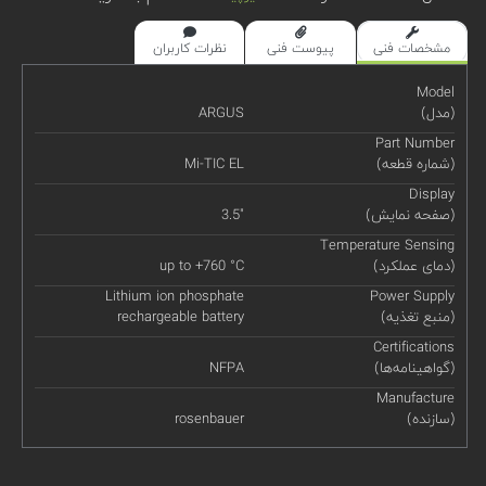
مشخصات فنی
پیوست فنی
نظرات کاربران
Model
(مدل)
ARGUS
Part Number
(شماره قطعه)
Mi-TIC EL
Display
(صفحه نمایش)
3.5"
Temperature Sensing
(دمای عملکرد)
up to +760 °C
Lithium ion phosphate
Power Supply
(منبع تغذیه)
rechargeable battery
Certifications
(گواهینامه‌ها)
NFPA
Manufacture
(سازنده)
rosenbauer