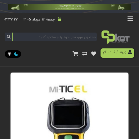
جمعه 16 مرداد 1405
۰۳:۳۷:۲۷
ورود
/
ثبت نام