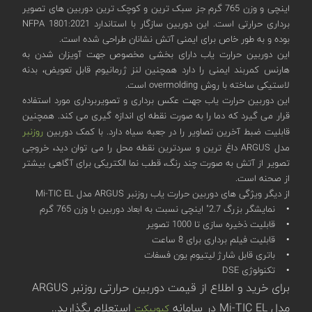
اینچی و وزن 765 گرم جز سبک ترین و کوچک ترین دوربین های تصویر
برداری حرارتی است. این دوربین سازگار با استاندارد NFPA 1801:2021
بوده و به طور خاص برای ایمنی آتش نشانان طراحی شده است.
این دوربین حرارت یاب دارای بخشی مخصوص جهت آویزان شدن به
هارنس کمربند ایمنی را دارد همچنین لنز ژرمانیوم قابل تعویض، بدنه
لاستیکی ساخته با روش overmolding است.
این دوربین حرارت یاب جهت عکس برداری و تصویربرداری مورد استفاده
قرار می گیرد که دما را به صورت نقطه ای اندازه گیری می کند. همچنین
قابلیت ضبط آخرین تصاویر را در جعبه سیاه دارد. با کمک دوربین
روزنبر
مدل ARGUS داغ ترین و سردترین نقطه محل را می توان دید، خروجی
تصویر از آتش به صورت چند رنگ، قطب نما الکتریکی برای آگاهی بیشتر
از صحنه است.
از دیگر ویژگی های دوربین حرارت یاب روزنبر ARGUS مدل Mi-TIC EL
• نمایشگر بزرگ 2.7" اینچی نسبت به ابعاد دوربین با وزن 765 گرم
• قابلیت ذخیره سازی تا 1000 تصویر
• قابلیت فیلم برداری برای 8 ساعت
• باتری قابل شارژ لیتیوم یون فسفات
• تکنولوژی DSE
برای خرید و اطلاع از قیمت دوربین حرارتی روزنبر ARGUS
مدل Mi-TIC EL در سامانه
استعلام بگذارید..
کیوپیکت