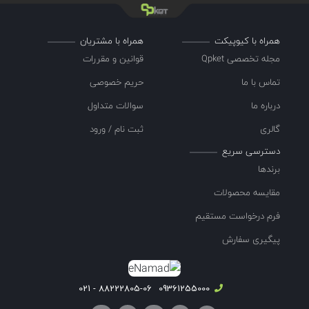
همراه با کیوپیکت
همراه با مشتریان
مجله تخصصی Qpket
قوانین و مقررات
تماس با ما
حریم خصوصی
درباره ما
سوالات متداول
گالری
ثبت نام / ورود
دسترسی سریع
برندها
مقایسه محصولات
فرم درخواست مستقیم
پیگیری سفارش
88222805-06 - 021
09361255000