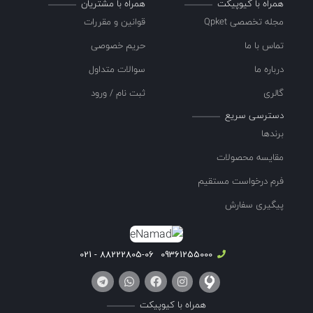
همراه با کیوپیکت
همراه با مشتریان
مجله تخصصی Qpket
قوانین و مقررات
تماس با ما
حریم خصوصی
درباره ما
سوالات متداول
گالری
ثبت نام / ورود
دسترسی سریع
برندها
مقایسه محصولات
فرم درخواست مستقیم
پیگیری سفارش
88222805-06 - 021
09361255000
همراه با کیوپیکت