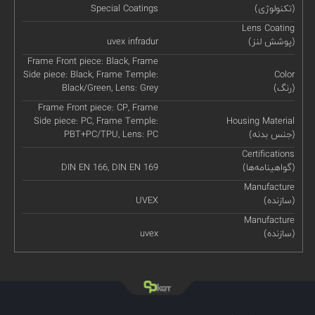
(تکنولوژی)
Special Coatings
Lens Coating
(پوشش لنز)
uvex infradur
Frame Front piece: Black, Frame
Side piece: Black, Frame Temple:
Color
(رنگ)
Black/Green, Lens: Grey
Frame Front piece: CP, Frame
Side piece: PC, Frame Temple:
Housing Material
(جنس بدنه)
PBT+PC/TPU, Lens: PC
Certifications
(گواهینامه‌ها)
DIN EN 166, DIN EN 169
Manufacture
(سازنده)
UVEX
Manufacture
(سازنده)
uvex