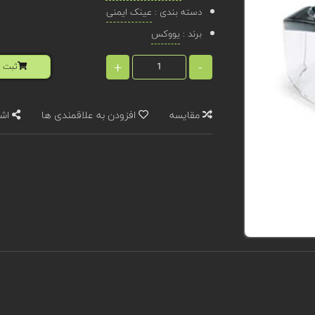
دسته بندی :
عینک ایمنی
برند :
یووکس
+
-
ثبت ا
مقایسه
افزودن به علاقمندی ها
اشت