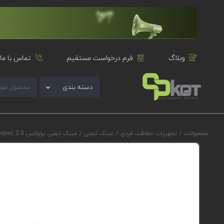
وبلاگ
فرم درخواست مستقیم
تماس با ما
دسته بندی
محصولات
/
تجهیزات حفاظت فردی
/
عینک ایمنی
/
عینک ایمنی یووکس uvex astrospec 2.0 مدل 9164187