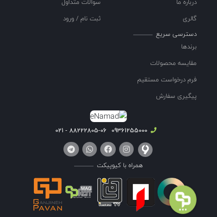
درباره ما
سوالات متداول
گالری
ثبت نام / ورود
دسترسی سریع
برندها
مقایسه محصولات
فرم درخواست مستقیم
پیگیری سفارش
88222805-06 - 021
09361255000
همراه با کیوپیکت