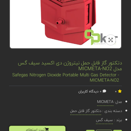
دتکتور گاز قابل حمل نیتروژن دی اکسید سیف گس
مدل MICMETA-NO2
Safegas Nitrogen Dioxide Portable Multi Gas Detector -
MICMETA-NO2
0
0 دیدگاه کاربران
مدل:
MICMETA
دسته بندی :
دتکتور گاز قابل حمل
برند :
سیف گس
ثبت استعلام