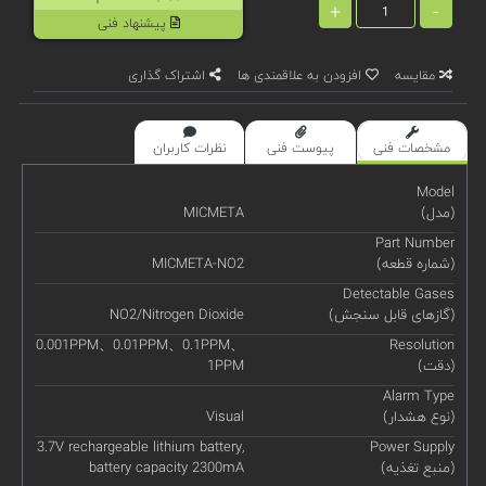
+
-
پیشنهاد فنی
مقایسه
افزودن به علاقمندی ها
اشتراک گذاری
مشخصات فنی
پیوست فنی
نظرات کاربران
Model
(مدل)
MICMETA
Part Number
(شماره قطعه)
MICMETA-NO2
Detectable Gases
(گازهای قابل سنجش)
NO2/Nitrogen Dioxide
0.001PPM、0.01PPM、0.1PPM、
Resolution
(دقت)
1PPM
Alarm Type
(نوع هشدار)
Visual
3.7V rechargeable lithium battery,
Power Supply
(منبع تغذیه)
battery capacity 2300mA