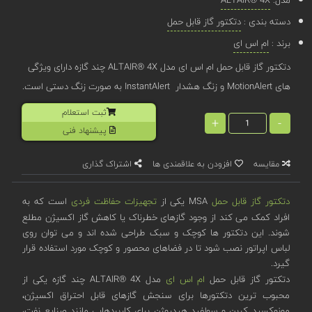
دسته بندی :
دتکتور گاز قابل حمل
برند :
ام اس ای
دتکتور گاز قابل حمل ام اس ای مدل ALTAIR® 4X چند گازه دارای ویژگی
های MotionAlert و زنگ هشدار InstantAlert به صورت زنگ دستی است.
ثبت استعلام
+
-
پیشنهاد فنی
مقایسه
افزودن به علاقمندی ها
اشتراک گذاری
دتکتور گاز قابل حمل
MSA یکی از
تجهیزات حفاظت فردی
است که به
افراد کمک می کند از وجود گازهای خطرناک یا کاهش گاز اکسیژن مطلع
شوند. این دتکتور ها کوچک و سبک طراحی شده اند و می توان روی
لباس اپراتور نصب شود تا در فضاهای محصور و کوچک مورد استفاده قرار
گیرد.
دتکتور گاز قابل حمل
ام اس ای
مدل ALTAIR® 4X چند گازه یکی از
محبوب ترین دتکتورها برای سنجش گازهای قابل احتراق اکسیژن،
مونوکسید کربن و سولفید هیدروژن برای کاربردهایی مانند صنایع نفت،