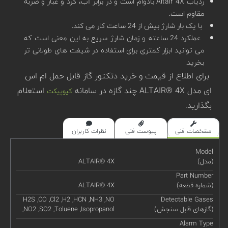
ردیاب Altair 4X بادوام است و در برابر آب، گرد و غبار و ضربه
مقاوم است.
با یک بار شارژ بیش از 24 ساعت کار می کند.
عملکرد 24 ساعته و زمان شارژ سریع به این معنی است که
می توانید ابزار کمتری برای استفاده در شیفت های طولانی تر
بخرید.
برای اطلاع از قیمت و خرید دتکتور گاز قابل حمل ام اس
ای مدل ALTAIR® 4X چند گازه در سامانه
استعلام
کیوپیکت
بگذارید.
مشخصات فنی
پیوست فنی
نظرات کاربران
Model
(مدل)
ALTAIR® 4X
Part Number
(شماره قطعه)
ALTAIR® 4X
H2S ,CO ,Cl2 ,H2 ,HCN ,NH3 ,NO
Detectable Gases
(گازهای قابل سنجش)
,NO2 ,SO2 ,Toluene ,Isopropanol
Alarm Type