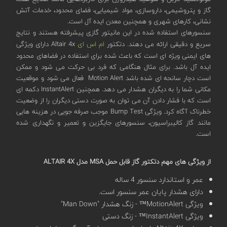
گاز و پتروشیمی، داروسازی، مواد شیمیایی، فضای محدود، خدمات آتش
نشانی، کارهای شهری و همچنین معدن ایده آل است.
سنسورهای استفاده شده در این مانیتور گازی پیشرفته هستند و نتایج
سریع و دقیقی ارائه می دهند. دتکتور
ام اس ای
Altair 4x دارای ویژگی
های ایمنی ویژه ای است که باعث شده برای استفاده در فضاهای محدود
ایده آل باشد. برای مثال هنگامی که فرد بی حرکت می شود و ممکن
است دچار سانحه ای شده باشد Motion Alert فعال می شود و موقعیت
مکانی شما را به دیگران هشدار می دهد. همچنین InstantAlert دکمه ای
است که با فشار دادن آن می توان به صورت دستی دیگران را از وضعیت
خطرناک آگاه کرد. ویژگی Bump Test موجب صرفه جویی در هزینه هایی
مانند گاز کالیبراسیون، سنسورهای جایگزین و تعمیر و نگهداری شده
است.
از ویژگی های مهم دتکتور گاز قابل حمل MSA مدل ALTAIR 4X
عمر و استاندارد سنسور 4 ساله
دارای هشدار پایان عمر سنسور است.
ویژگی MotionAlert™ - زنگ هشدار "Man Down"
ویژگی InstantAlert™ - زنگ دستی