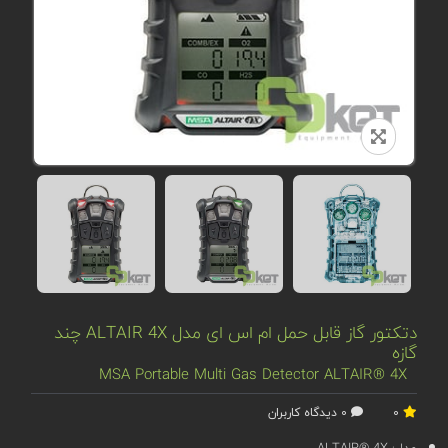
دتکتور گاز قابل حمل ام اس ای مدل ALTAIR 4X چند
گازه
MSA Portable Multi Gas Detector ALTAIR® 4X
0
0 دیدگاه کاربران
مدل:
ALTAIR® 4X