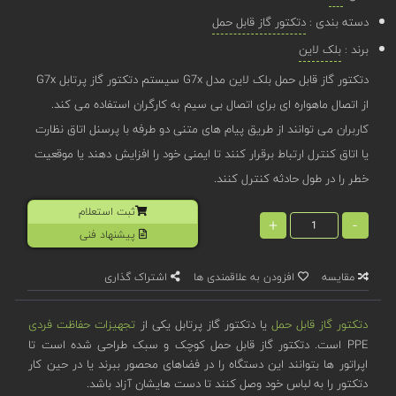
دسته بندی :
دتکتور گاز قابل حمل
برند :
بلک لاین
دتکتور گاز قابل حمل بلک لاین مدل G7x سیستم دتکتور گاز پرتابل G7x
از اتصال ماهواره ای برای اتصال بی سیم به کارگران استفاده می کند.
کاربران می توانند از طریق پیام های متنی دو طرفه با پرسنل اتاق نظارت
یا اتاق کنترل ارتباط برقرار کنند تا ایمنی خود را افزایش دهند یا موقعیت
خطر را در طول حادثه کنترل کنند.
ثبت استعلام
+
-
پیشنهاد فنی
مقایسه
افزودن به علاقمندی ها
اشتراک گذاری
دتکتور گاز قابل حمل
یا دتکتور گاز پرتابل یکی از
تجهیزات حفاظت فردی
PPE است. دتکتور گاز قابل حمل کوچک و سبک طراحی شده است تا
اپراتور ها بتوانند این دستگاه را در فضاهای محصور ببرند یا در حین کار
دتکتور را به لباس خود وصل کنند تا دست هایشان آزاد باشد.