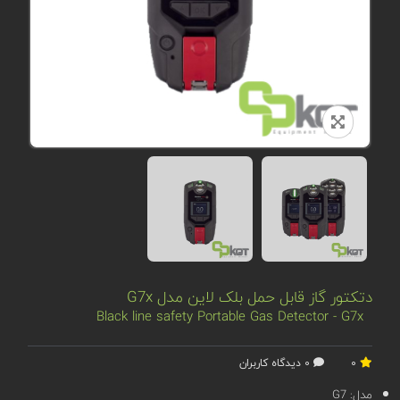
دتکتور گاز قابل حمل بلک لاین مدل G7x
Black line safety Portable Gas Detector - G7x
0
0 دیدگاه کاربران
مدل:
G7