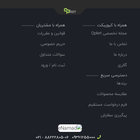
همراه با کیوپیکت
همراه با مشتریان
مجله تخصصی Qpket
قوانین و مقررات
تماس با ما
حریم خصوصی
درباره ما
سوالات متداول
گالری
ثبت نام / ورود
دسترسی سریع
برندها
مقایسه محصولات
فرم درخواست مستقیم
پیگیری سفارش
88222805-06 - 021
09361255000