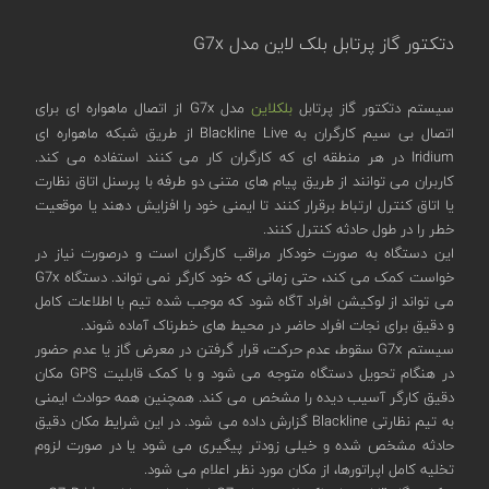
دتکتور گاز پرتابل بلک لاین مدل G7x
سیستم دتکتور گاز پرتابل
بلکلاین
مدل G7x از اتصال ماهواره ای برای
اتصال بی سیم کارگران به Blackline Live از طریق شبکه ماهواره ای
Iridium در هر منطقه ای که کارگران کار می کنند استفاده می کند.
کاربران می توانند از طریق پیام های متنی دو طرفه با پرسنل اتاق نظارت
یا اتاق کنترل ارتباط برقرار کنند تا ایمنی خود را افزایش دهند یا موقعیت
خطر را در طول حادثه کنترل کنند.
این دستگاه به ‌صورت خودکار مراقب کارگران است و درصورت نیاز در
خواست کمک می ‌کند، حتی زمانی که خود کارگر نمی ‌تواند. دستگاه G7x
می تواند از لوکیشن افراد آگاه شود که موجب شده تیم با اطلاعات کامل
و دقیق برای نجات افراد حاضر در محیط های خطرناک آماده شوند.
سیستم G7x سقوط، عدم حرکت، قرار گرفتن در معرض گاز یا عدم حضور
در هنگام تحویل دستگاه متوجه می شود و با کمک قابلیت GPS مکان
دقیق کارگر آسیب دیده را مشخص می کند. همچنین همه حوادث ایمنی
به تیم نظارتی Blackline گزارش داده می شود. در این شرایط مکان دقیق
حادثه مشخص شده و خیلی زودتر پیگیری می شود یا در صورت لزوم
تخلیه کامل اپراتورها، از مکان مورد نظر اعلام می شود.