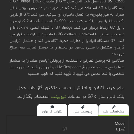
دتکتور گاز قابل حمل بلک لاین مدل G7x از ماهواره پرتابل G7 Bridge و
ایستگاه پایه 3G استفاده می کند که در صورت در دسترس نبودن تلفن
همراه، به طور یکپارچه به اتصال ماهواره ای سوئیچ می کند. G7x از طریق
یک ارتباط رادیویی با کیفیت صنعتی 900 مگاهرتز از فاصله 2 کیلومتری
با پل G7 ارتباط برقرار می کند. G7 Bridge با شبکه ایمنی Blackline و
تیم های نظارتی با استفاده از اتصالات 3G یا ماهواره ای ارتباط برقرار می
کند. G7 دستگاه افراد را از خطرات محیط آگاه می کند و هشدار افزایش
گازهای مشتعل یا سمی موجود در محیط را به پرسنل نظارت هم اطلاع
می دهد.
هنگامی که پرسنل نظارتی با استفاده از پروتکل "پاسخ هشدار" به هشدار
شما پاسخ می دهند، چراغ LiveResponse روشن می شود در این حالت
شخصی با شما تماس می گیرد تا تأیید کنید که خوب هستید.
برای خرید آنلاین و اطلاع از قیمت دتکتور گاز قابل حمل
بلک لاین مدل G7x در سامانه
استعلام بگذارید.
کیوپیکت
مشخصات فنی
پیوست فنی
نظرات کاربران
Model
(مدل)
G7