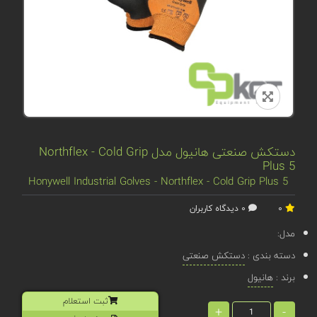
دستکش صنعتی هانیول مدل Northflex - Cold Grip
Plus 5
Honywell Industrial Golves - Northflex - Cold Grip Plus 5
0
0 دیدگاه کاربران
مدل:
دسته بندی :
دستکش صنعتی
برند :
هانیول
ثبت استعلام
+
-