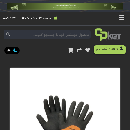
جمعه 16 مرداد 1405
۰۸:۰۴:۳۳
ورود
/
ثبت نام