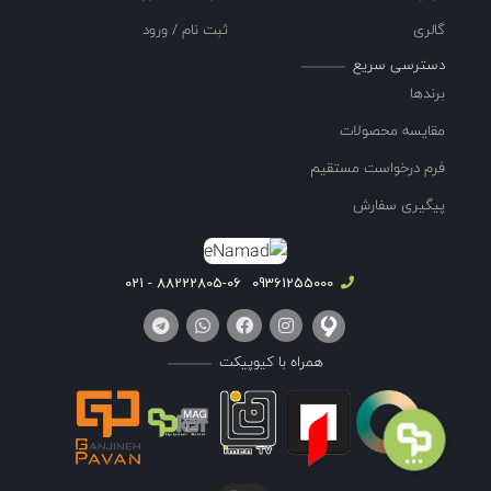
گالری
ثبت نام / ورود
دسترسی سریع
برندها
مقایسه محصولات
فرم درخواست مستقیم
پیگیری سفارش
88222805-06 - 021
09361255000
همراه با کیوپیکت