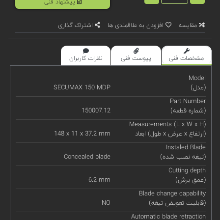
پیشنهاد فنی
مقایسه
افزودن به علاقمندی ها
اشتراک گذاری
مشخصات فنی
پیوست فنی
نظرات کاربران
Model
(مدل)
SECUMAX 150 MDP
Part Number
(شماره قطعه)
150007.12
Measurements (L x W x H)
ابعاد (طول x عرض x ارتفاع)
148 x 11 x 37.2 mm
Instaled Blade
(تیغه نصب شده)
Concealed blade
Cutting depth
(عمق برش)
6.2 mm
Blade change capability
(قابلیت تعویض تیغه)
NO
Automatic blade retraction