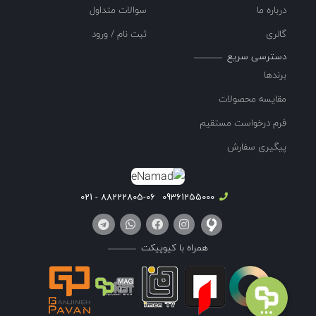
درباره ما
سوالات متداول
گالری
ثبت نام / ورود
دسترسی سریع
برندها
مقایسه محصولات
فرم درخواست مستقیم
پیگیری سفارش
88222805-06 - 021
09361255000
همراه با کیوپیکت