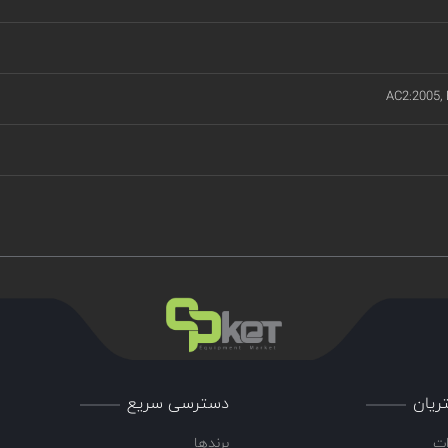
AC2:2005,
ریان
دسترسی سریع
ات
برندها