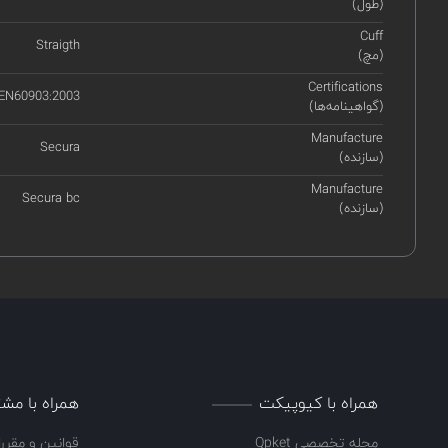
(طول)
Cuff
Straigth
(مچ)
Certifications
 EN60903:2003
(گواهینامه‌ها)
Manufacture
Secura
(سازنده)
Manufacture
Secura bc
(سازنده)
همراه با کیوپیکت
همراه با مشت
مجله تخصصی Qpket
قوانین و مقرر