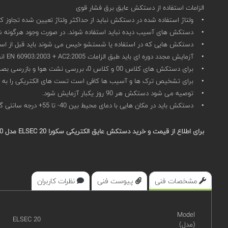
الزامات استفاده از دستکش عایق برق فشار قوی
• ولتاژ استفاده شده در دستکش نباید از حداکثر ولتاژ تعیین شده تجاوز کن
• دستکش های آسیب دیده نباید استفاده شوند. در صورت وجود هرگونه شک 
• دستکش هایی که در استفاده یا شستشو خیس می شوند باید قبل از استفاده کاملا خشک شوند. ا
• آزمایش مجدد دوره ای باید طبق الزامات EN 60903:2003 + AC2:2005 انجام شود.
• برای دستکش های کلاس 00 و کلاس 0، بررسی نشت هوا و بازرسی بصری ممکن است در نظر گرفته شود.
• برای تشخیص ترک ها و آسیب ها کافی است تست های الکتریکی را به ص
• توصیه می شود دستکش هر 90 روز یکبار آزمایش شود.
• دستکش باید در مکان هایی با دمای محیط بین 40- تا 55+ درجه سانتی گراد استفاده شود.
برای اطلاع از قیمت و خرید دستکش عایق الکتریکی سکورا ELSEC 20 مدل S5924000 می توانید در سامانه
مشخصات فنی
پیوست فنی
نظرات کاربران
Model
ELSEC 20
(مدل)