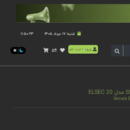
شنبه 17 مرداد 1405
۱۱:۵۰:۲۴
ورود
/
ثبت نام
Secura E