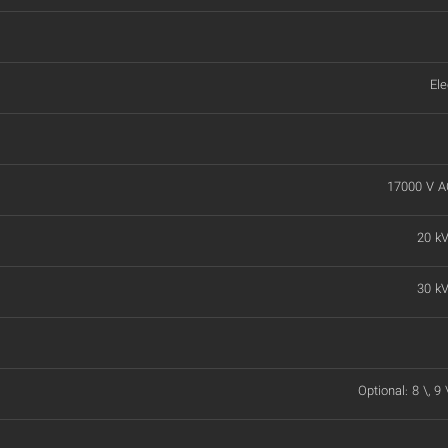
Ele
17000 V A
20 kV
30 kV
Optional: 8 \, 9 \