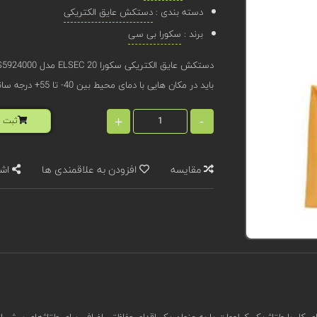
دسته بندی :
دستکش عایق الکتریکی
برند :
سکورا بی سی
باید در مکان هایی با دمای محیط بین 40- تا 55+ درجه سانتی گراد استفاده شود.
+
-
ثبت ا
مقایسه
افزودن به علاقمندی ها
اشت
 کار با ولتاژ یک کیلووات یا به عنوان یک اقدام حفاظتی اضافی برای ولتاژهای بیش از 20 کیلوولت مناسب هستند