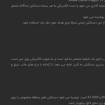
شماره گذاری می شود و تست الکتریکی به هر بسته دستکش جداگانه متصل
پوشیده می شود.
ز این دستکش ایمنی صرفا برای هدف مورد نظر باید استفاده شود.
هر دستکش دارای یک شماره منحصر به فرد است و به صورت الکتریکی روی میز تست
ی دستکش به کاربر اجازه می دهد تا آزادانه با درج های جاذب عرق و
الزامات ضروری بهداشتی و ایمنی موجود در آن را برآورده می کنند و دارای گواهینامه های EN 60903:2003 و AC2:2005 و EN 420:2003 و A1:2009 است. توصیه می شود دستکش های محافظ مخصوص را روی
ر دمای اتاق برخوردار باشد.