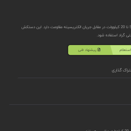
دستکش عایق الکتریکی سکورا ELSEC 20 مدل S5924000 تا 20 کیلوولت در مقابل جریان الکتریسیته مقاومت دارد. این دستکش
ستعلام
پیشنهاد فنی
راک گذاری
.