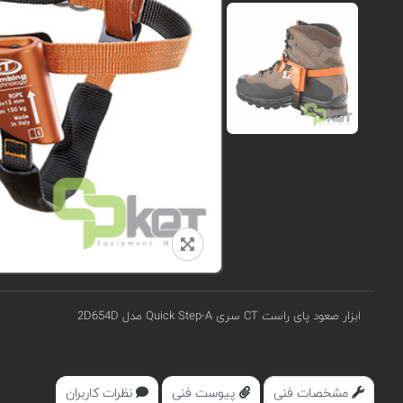
ابزار صعود پای راست CT سری Quick Step-A مدل 2D654D
مشخصات فنی
پیوست فنی
نظرات کاربران