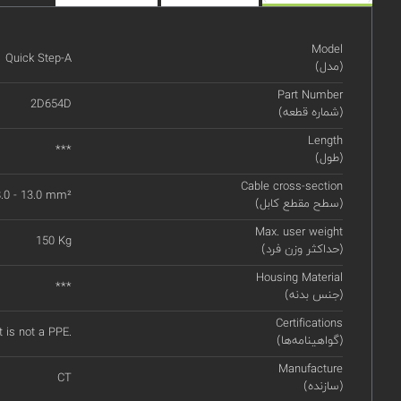
Model
Quick Step-A
(مدل)
Part Number
2D654D
(شماره قطعه)
Length
***
(طول)
Cable cross-section
.0 - 13.0 mm²
(سطح مقطع کابل)
Max. user weight
150 Kg
(حداکثر وزن فرد)
Housing Material
***
(جنس بدنه)
Certifications
It is not a PPE.
(گواهینامه‌ها)
Manufacture
CT
(سازنده)