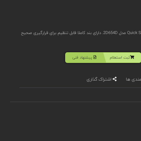
ابزار صعود پای راست CT سری Quick Step-A مدل 2D654D. دارای بند کاملا قابل تنظیم برای قرارگیری صحیح
ثبت استعلام
پیشنهاد فنی
مندی ها
اشتراک گذاری