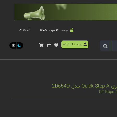
جمعه 16 مرداد 1405
۰۶:۱۵:۰۳
ورود
/
ثبت نام
CT Rope C