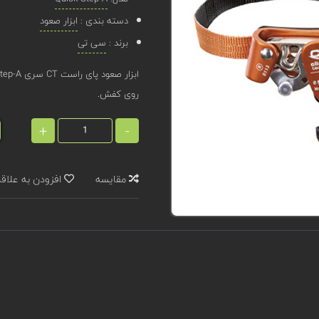
دسته بندی :
ابزار صعود
برند :
سی تی
روی کفش.
+
-
مقایسه
افزودن به علاق