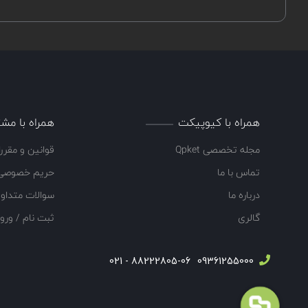
همراه با کیوپیکت
همراه با مشت
مجله تخصصی Qpket
قوانین و مقرر
تماس با ما
حریم خصوصی
درباره ما
سوالات متداو
گالری
ثبت نام / ورو
88222805-06 - 021
09361255000