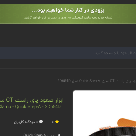
ت CT سری Quick Step-A مدل 2D654D
ابزار صعود پای راست CT سری Quick Step-A مدل 2D654D
lamp - Quick Step-A - 2D654D
0
0 دیدگاه کاربران
مدل:
Quick Step-A