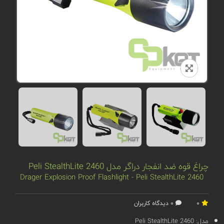
چراغ قوه ضد انفجار دراگر مدل Peli StealthLite 2460
Drager Explosion Proof Flashlight - Peli StealthLite 2460
0
0 دیدگاه کاربران
مدل:
Peli StealthLite 2460