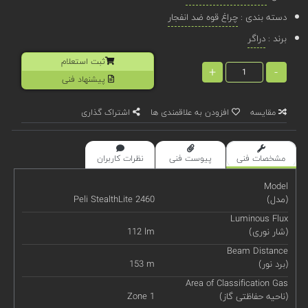
دسته بندی :
چراغ قوه ضد انفجار
برند :
دراگر
ثبت استعلام
+
-
پیشنهاد فنی
مقایسه
افزودن به علاقمندی ها
اشتراک گذاری
مشخصات فنی
پیوست فنی
نظرات کاربران
Model
(مدل)
Peli StealthLite 2460
Luminous Flux
(شار نوری)
112 lm
Beam Distance
(برد نور)
153 m
Area of Classification Gas
(ناحیه حفاظتی گاز)
Zone 1