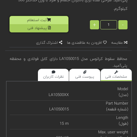
کیلوگرم.
ثبت استعلام
+
-
پیشنهاد فنی
مقایسه
افزودن به علاقمندی ها
اشتراک گذاری
محافظ سقوط کراتوس مدل LA1050015 دارای کابل فولادی و محفظه
پلی‌آمید.
مشخصات فنی
پیوست فنی
نظرات کاربران
Model
(مدل)
LA10500XX
Part Number
(شماره قطعه)
LA1050015
Length
(طول)
15 m
Max. user weight