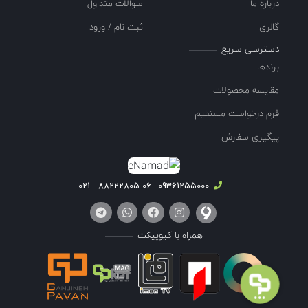
درباره ما
سوالات متداول
گالری
ثبت نام / ورود
دسترسی سریع
برندها
مقایسه محصولات
فرم درخواست مستقیم
پیگیری سفارش
88222805-06 - 021
09361255000
همراه با کیوپیکت