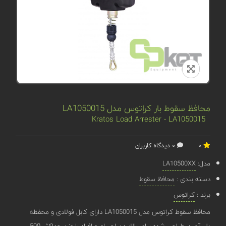
محافظ سقوط بار کراتوس مدل LA1050015
Kratos Load Arrester - LA1050015
0
0 دیدگاه کاربران
مدل:
LA10500XX
دسته بندی :
محافظ سقوط
برند :
کراتوس
محافظ سقوط کراتوس مدل LA1050015 دارای کابل فولادی و محفظه
پلی‌آمید. طراحی شده برای بالابردن اجسام و افراد با وزن حداکثر 500