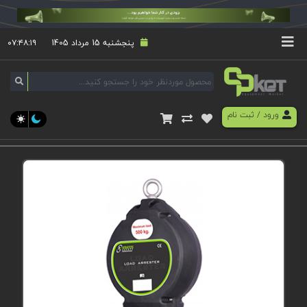
پنجشنبه 15 مرداد 1405
۰۷:۴۸:۱۹
ورود
/
ثبت نام