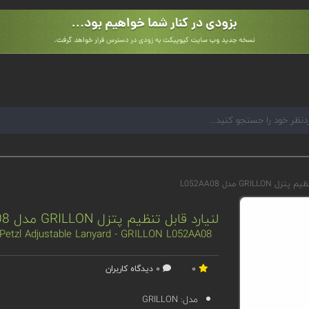
GRILLO مدل L052AA08
لنیارد قابل تنظیم پتزل GRILLON مدل L052AA08
Petzl Adjustable Lanyard - GRILLON L052AA08
0
0 دیدگاه کاربران
مدل:
GRILLON