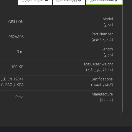
Model
GRILLON
(مدل)
Part Number
L052AA08
(شماره قطعه)
Length
3 m
(طول)
Max. user weight
100 KG
(حداکثر وزن فرد)
 ,CE EN 12841
Certifications
(گواهینامه‌ها)
e C ,EAC ,UKCA
Manufacture
Petzl
(سازنده)