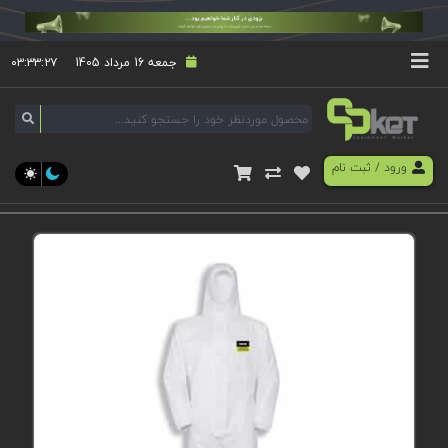
جمعه 16 مرداد 1405
۰۳:۳۳:۲۷
ورود
/
ثبت نام