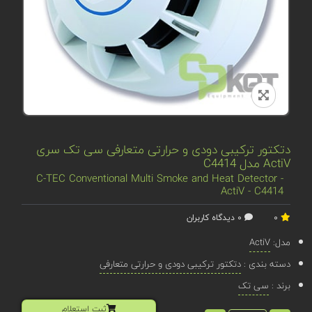
دتکتور ترکیبی دودی و حرارتی متعارفی سی تک سری
ActiV مدل C4414
C-TEC Conventional Multi Smoke and Heat Detector -
ActiV - C4414
0
0 دیدگاه کاربران
مدل:
ActiV
دسته بندی :
دتکتور ترکیبی دودی و حرارتی متعارفی
برند :
سی تک
ثبت استعلام