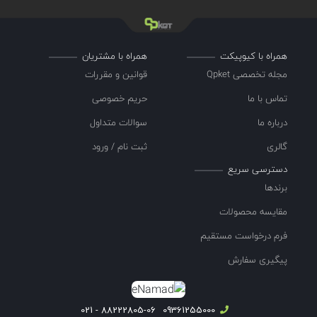
همراه با کیوپیکت
همراه با مشتریان
مجله تخصصی Qpket
قوانین و مقررات
تماس با ما
حریم خصوصی
درباره ما
سوالات متداول
گالری
ثبت نام / ورود
دسترسی سریع
برندها
مقایسه محصولات
فرم درخواست مستقیم
پیگیری سفارش
88222805-06 - 021
09361255000