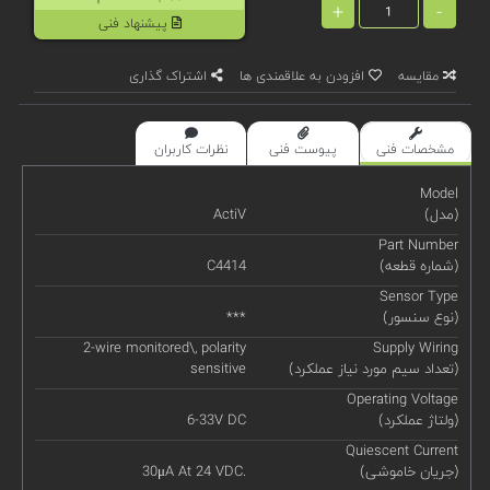
+
-
پیشنهاد فنی
مقایسه
افزودن به علاقمندی ها
اشتراک گذاری
مشخصات فنی
پیوست فنی
نظرات کاربران
Model
(مدل)
ActiV
Part Number
(شماره قطعه)
C4414
Sensor Type
(نوع سنسور)
***
2-wire monitored\, polarity
Supply Wiring
(تعداد سیم مورد نیاز عملکرد)
sensitive
Operating Voltage
(ولتاژ عملکرد)
6-33V DC
Quiescent Current
(جریان خاموشی)
30μA At 24 VDC.