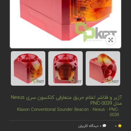
آژیر و فلاشر اعلام حریق متعارفی کلکسون سری Nexus
مدل PNC-0039
Klaxon Conventional Sounder Beacon - Nexus - PNC-
0039
0
0 دیدگاه کاربران