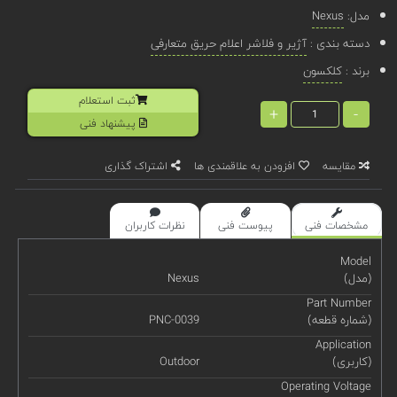
مدل:
Nexus
دسته بندی :
آژیر و فلاشر اعلام حریق متعارفی
برند :
کلکسون
ثبت استعلام
+
-
پیشنهاد فنی
مقایسه
افزودن به علاقمندی ها
اشتراک گذاری
مشخصات فنی
پیوست فنی
نظرات کاربران
Model
(مدل)
Nexus
Part Number
(شماره قطعه)
PNC-0039
Application
(کاربری)
Outdoor
Operating Voltage