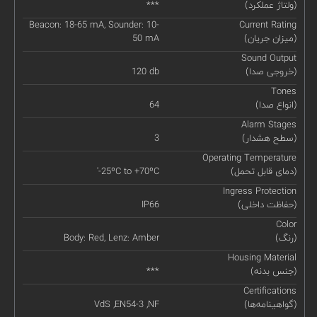
(ولتاژ عملکرد)
***
Beacon: 18-65 mA, Sounder: 10-
Current Rating
(میزان جریان)
50 mA
Sound Output
(خروجی صدا)
120 db
Tones
(انواع صدا)
64
Alarm Stages
(سطح هشدار)
3
Operating Temperature
(دمای قابل تحمل)
'-25ºC to +70ºC
Ingress Protection
(حفاظت داخلی)
IP66
Color
(رنگ)
Body: Red, Lenz: Amber
Housing Material
(جنس بدنه)
***
Certifications
(گواهینامه‌ها)
VdS ,EN54-3 ,NF