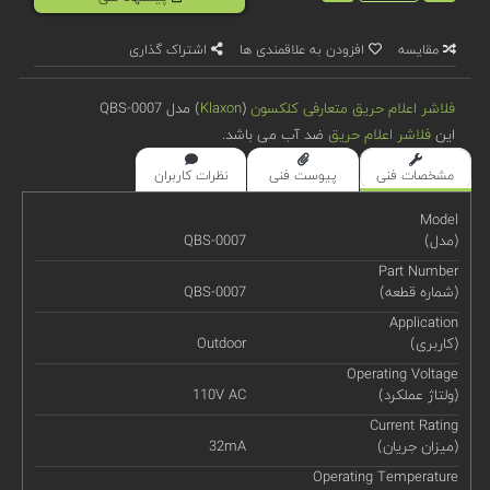
مقایسه
افزودن به علاقمندی ها
اشتراک گذاری
فلاشر اعلام حریق متعارفی
کلکسون
(
Klaxon
) مدل QBS-0007
این
فلاشر اعلام حریق
ضد آب می باشد.
مشخصات فنی
پیوست فنی
نظرات کاربران
Model
(مدل)
QBS-0007
Part Number
(شماره قطعه)
QBS-0007
Application
(کاربری)
Outdoor
Operating Voltage
(ولتاژ عملکرد)
110V AC
Current Rating
(میزان جریان)
32mA
Operating Temperature