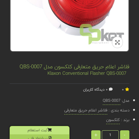
فلاشر اعلام حریق متعارفی کلکسون مدل QBS-0007
Klaxon Conventional Flasher QBS-0007
0
0 دیدگاه کاربران
مدل:
QBS-0007
دسته بندی :
فلاشر اعلام حریق متعارفی
برند :
کلکسون
ثبت استعلام
+
-
پیشنهاد فنی