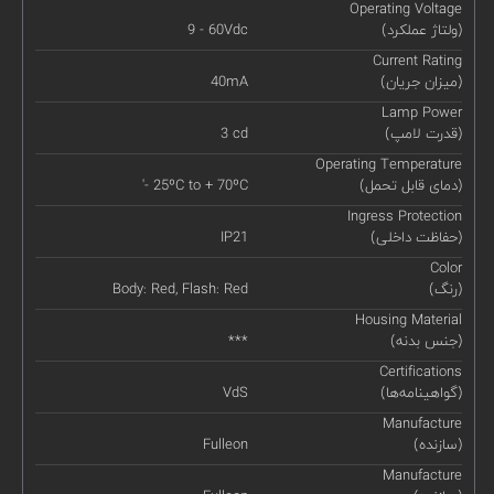
Operating Voltage
(ولتاژ عملکرد)
9 - 60Vdc
Current Rating
(میزان جریان)
40mA
Lamp Power
(قدرت لامپ)
3 cd
Operating Temperature
(دمای قابل تحمل)
'- 25ºC to + 70ºC
Ingress Protection
(حفاظت داخلی)
IP21
Color
(رنگ)
Body: Red, Flash: Red
Housing Material
(جنس بدنه)
***
Certifications
(گواهینامه‌ها)
VdS
Manufacture
(سازنده)
Fulleon
Manufacture