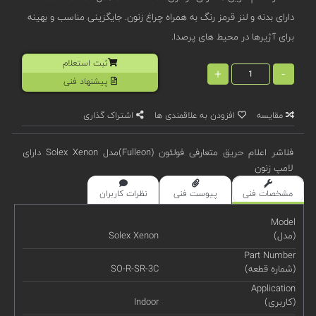
دارای بدنه و لنز قرمز رنگ به همراه چراغ زنون. جایگزینی مناسب و بهینه
برای آژیرها در محیط های پرصدا.
ثبت استعلام
+
-
پیشنهاد فنی
مقایسه
افزودن به علاقمندی ها
اشتراک گذاری
فلاشر اعلام حریق متعارفی فولئون (Fulleon)مدل Solex Xenon دارای
لامپ زنون
مشخصات فنی
پیوست فنی
نظرات کاربران
Model
(مدل)
Solex Xenon
Part Number
(شماره قطعه)
SO-R-SR-3C
Application
(کاربری)
Indoor