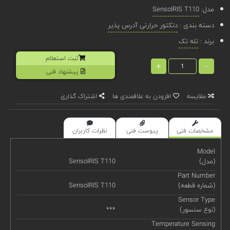
مدل:
SensoIRIS T110
دسته بندی :
دتکتور حرارتی آدرس پذیر
برند :
تله تک
ثبت استعلام
+
-
پیشنهاد فنی
مقایسه
افزودن به علاقمندی ها
اشتراک گذاری
مشخصات فنی
پیوست فنی
نظرات کاربران
Model
(مدل)
SensoIRIS T110
Part Number
(شماره قطعه)
SensoIRIS T110
Sensor Type
(نوع سنسور)
***
Temperature Sensing