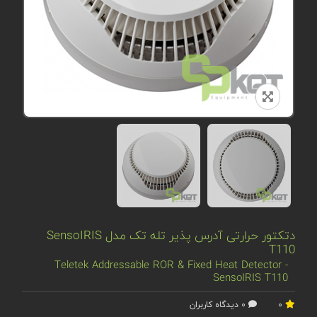
دتکتور حرارتی آدرس پذیر تله تک مدل SensoIRIS
T110
Teletek Addressable ROR & Fixed Heat Detector -
SensoIRIS T110
0
0 دیدگاه کاربران