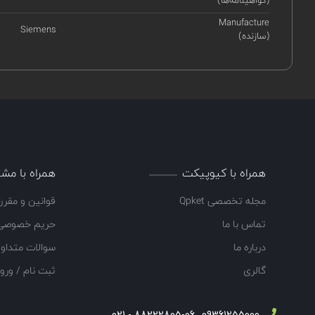
(گواهینامه‌ها)
Manufacture
Siemens
(سازنده)
همراه با کیوپیکت
همراه با مشت
مجله تخصصی Qpket
قوانین و مقرر
تماس با ما
حریم خصوصی
درباره ما
سوالات متداو
گالری
ثبت نام / ورو
88222805-06 - 021
09361255000