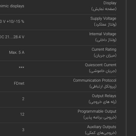
Display
imic displays
(صفحه نمایش)
Supply Voltage
0 V +10/-15 %
(ولتاژ عملکرد)
Internal Voltage
DC 21…28.4 V
(ولتاژ داخلی)
Current Rating
Max. 5 A
(میزان جریان)
Quiescent Current
***
(جریان خاموشی)
Communication Protocol
FDnet
(پروتکل ارتباطی)
Output Relays
2
(رله های خروجی)
Programmable Output
12
(خروجی برنامه پذیر)
Auxiliary Outputs
3
(خروجی‌های کمکی)