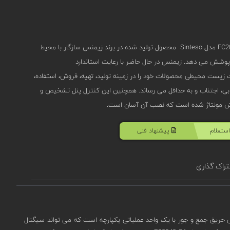
کنترل پنل اعلام حریق آدرس پذیر 4 لوپ زیمنس FC2040-GA مدل Sinteso محصول تولید شده در برند زیمنس سازگار با محیط
ش می دهد. زیمنس در حال حاضر با رعایت استاندارد
ست، اثرات زیست محیطی محصولات خود را در زمینه تولید، تهیه، فروش، استفاده،
یابی، اجتناب و به حداقل می رساند. همچنین این کنترل پنل تشخیص و
ستعلام
پیشنهاد فنی
راک گذاری
پنل یک دستگاه اعلام و تشخیص حریق جمع و جور با یک واحد عملیاتی یکپارچه است که می تواند سیگنال