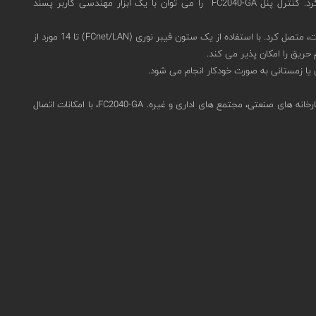
های دستگاه های Sinteso را تا 504 آدرس پردازش کند. این کنترل پنل اعلام حریق آدرس پذیر را می توان به عنوان نسخه مستقل یا شبکه ای استفاده کرد. کنترل پنل FC2040-GA را می توان با یک ابزار مهندسی کاربر پسند
حداکثر 32 کنترل پنل و ترمینال را می توان در یک خوشه (شبکه FCnet/SAFEDLINK) یا حداکثر 16 پانل زمانی که خوشه به یک سیستم مدیریت خطر متصل است، متصل کرد. با استفاده از یک ستون فیبر نوری (FCnet/LAN) تا 14 مورد از
داده های ذخیره شده را می توان از طریق دسترسی از راه دور (SintesoView) بارگذاری کرد. FC2040-GA برای کاربردهای بزرگ مناسب است، به عنوان مثال. در کارخانه های صنعتی، مجتمع های اداری و غیره. FC2040-GA، با امکانات اتصال