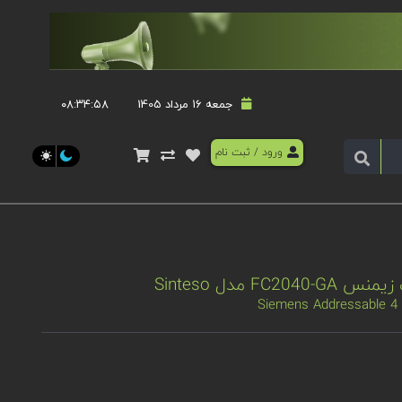
جمعه 16 مرداد 1405
۰۸:۳۴:۵۹
ورود
/
ثبت نام
Siemens Addressable 4 l