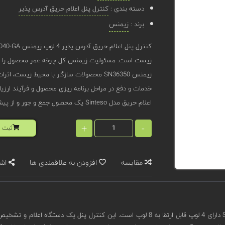
دسته بندی :
کنترل پنل اعلام حریق آدرس پذیر
برند :
زیمنس
زیست است. مسئولیت زیمنس کل چرخه عمر محصول را پوش
زیمنس SN36350 محصولات سازگار با محیط زی
خدمات و دفع در مراحل برنامه ریزی محصول و فرآیند ارز
اعلام حریق مدل Sinteso یک محصول جمع و جور و از پیش مونتاژ شده است که نصب آن آسان است.
+
-
ثبت ا
مقایسه
افزودن به علاقمندی ها
اشت
FC2040-GA مدل Sinteso دارای 4 لوپ قابل ارتقا به 8 لوپ است. این کنترل 