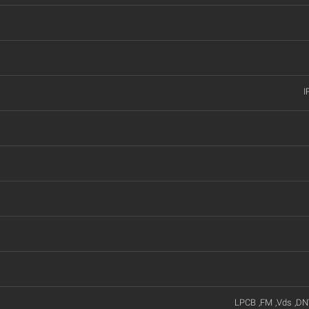
I
LPCB ,FM ,Vds ,DN