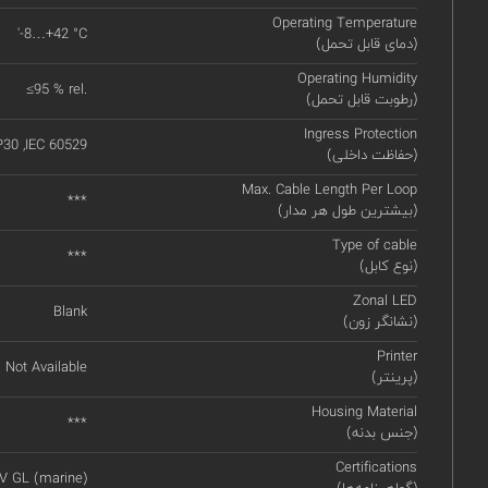
Operating Temperature
'-8…+42 °C
(دمای قابل تحمل)
Operating Humidity
≤95 % rel.
(رطوبت قابل تحمل)
Ingress Protection
P30 ,IEC 60529
(حفاظت داخلی)
Max. Cable Length Per Loop
***
(بیشترین طول هر مدار)
Type of cable
***
(نوع کابل)
Zonal LED
Blank
(نشانگر زون)
Printer
Not Available
(پرینتر)
Housing Material
***
(جنس بدنه)
Certifications
V GL (marine)