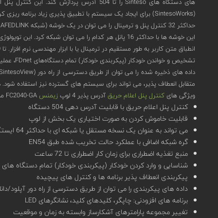
(SintesoWorks) برای ایجاد یک سیستم با تطبیق پذیری زیاد برنامه ریزی کرد.
این خوشه ها با حداکثر 16 پانل هر کدام را می توان شبکه کرد. این توپولوژی ساخت یک شبکه مطابق با استاندارد EN54 با حداکثر 64 کنترل پنل تشخیص و اعلام حریق را امکان پذیر می کند.
انطباق متن کاربر به طور مستقیم در ترمینال یا با ابزار مهندسی نرم افزار. تا 2000 رویداد را می توان بر اساس معیارهای مختلف ذخیره کرد. تغییر ساعت تابستانی یا زمستانی به صورت خودکار انجام می شود.
تشخیص و خواندن خودکار (پیکربندی خودکار) تمام دستگاه‌های FDnet، عملیات ساده فوری را ارائه می ‌دهد.
متقابل انعطاف پذیر، می تواند برای سیستم های گسترده نیز استفاده شود. در
ویژگی های
کنترل پنل اعلام حریق
آدرس پذیر 4 لوپ
زیمنس
FC2040-GA مدل Sinteso
کنترل پنل اعلام حریق با قابلیت آدرس دهی 504 دستگاه
قابلیت خاموش کردن به صورت اختیاری یک بخش از لوپ
می تواند به عنوان یک نسخه مستقل یا شبکه ای با حداکثر 64 ایستگاه، مانند پانل های کنترل و پایانه ها استفاده شود.
گره شبکه اضافی با عملکرد حالت تخریب شده طبق EN54
منبع تغذیه اضطراری برای زمان کار اضطراری تا 72 ساعت
شناسایی و وارد کردن خودکار (پیکربندی خودکار) تمام دستگاه های FDnet، آماده برای عملیات فوری
پیکربندی انعطاف پذیر برنامه ها و کنترل های پیچیده
داده های پیکربندی را می توان از طریق دسترسی از راه دور آپلود/دانل
برنامه های افزودنی: چاپگر، کلیدهای کلید، نشانگرهای LED
تغییر مجموعه پارامترهای آشکارساز وابسته به زمان و موقعیت