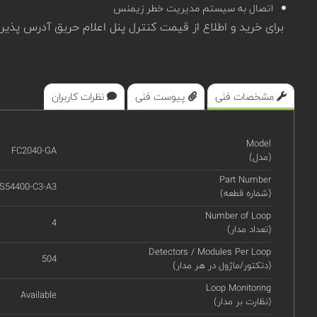
اتصال به سیستم مدیریت خطر زیمنس
برای خرید و اطلاع از قیمت کنترل پنل اعلام حریق آدرس پذیر 4 لوپ زیمنس FC2040-GA مدل Sinteso در سامان
مشخصات فنی
پیوست فنی
نظرات کاربران
Model
FC2040-GA
(مدل)
Part Number
S54400-C3-A3
(شماره قطعه)
Number of Loop
4
(تعداد مدار)
Detectors / Modules Per Loop
504
(دتکتور/ماژول در هر مدار)
Loop Monitoring
Available
(نظارت بر مدار)