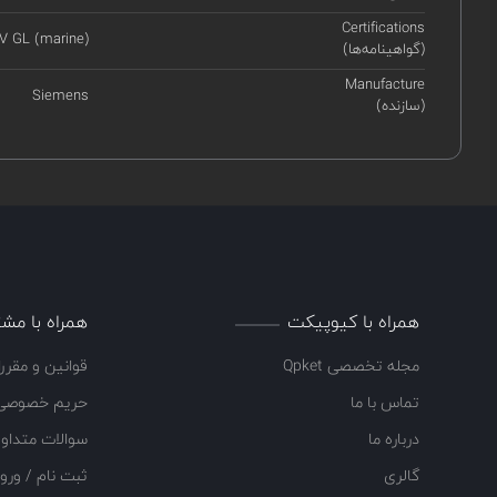
Certifications
V GL (marine)
(گواهینامه‌ها)
Manufacture
Siemens
(سازنده)
همراه با کیوپیکت
همراه با مشت
مجله تخصصی Qpket
قوانین و مقرر
تماس با ما
حریم خصوصی
درباره ما
سوالات متداو
گالری
ثبت نام / ورو