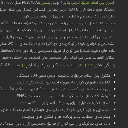
کنترل پنل اعلام حریق آدرس پذیر
4 لوپ
زیمنس
برای ایجاد یک سیستم با تطبیق پذیری زیاد برنامه ریزی کرد.
این خوشه ها با حداکثر 16 پانل هر کدام را می توان شبکه کرد. این توپولوژی ساخت یک شبکه مطابق با استاندارد EN54 با حداکثر 64 کنترل پنل تشخیص و اعلام حریق را امکان پذیر می کند.
انطباق متن کاربر به طور مستقیم در ترمینال یا با ابزار مهندسی نرم افزار. تا 2000 رویداد را می توان بر اساس معیارهای مختلف ذخیره کرد. تغییر ساعت تابستانی یا زمستانی به صورت خودکار انجام می شود.
تشخیص و خواندن خودکار (پیکربندی خودکار) تمام دستگاه‌های FDnet، عملیات ساده فوری را ارائه می ‌دهد.
متقابل انعطاف پذیر، می تواند برای سیستم های گسترده نیز استفاده شود. در
ویژگی های
آدرس پذیر 4 لوپ
FC2040-AE مدل Sinteso
کنترل پنل اعلام حریق
زیمنس
کنترل پنل اعلام حریق با قابلیت آدرس دهی 504 دستگاه
قابلیت خاموش کردن به صورت اختیاری یک بخش از لوپ
می تواند به عنوان یک نسخه مستقل یا شبکه ای با حداکثر 64 ایستگاه، مانند پانل های کنترل و پایانه ها استفاده شود.
گره شبکه اضافی با عملکرد حالت تخریب شده طبق EN54
منبع تغذیه اضطراری برای زمان کار اضطراری تا 72 ساعت
شناسایی و وارد کردن خودکار (پیکربندی خودکار) تمام دستگاه های FDnet، آماده برای عملیات فوری
پیکربندی انعطاف پذیر برنامه ها و کنترل های پیچیده
داده های پیکربندی را می توان از طریق دسترسی از راه دور آپلود/دانل