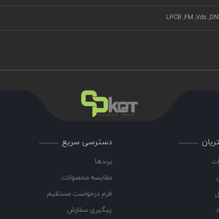
LPCB ,FM ,Vds ,DN
ریان
دسترسی سریع
ات
برندها
مقایسه محصولات
ل
فرم درخواست مستقیم
د
پیگیری سفارش