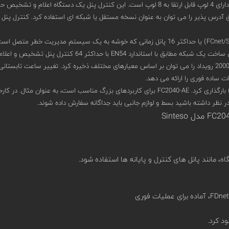
FC2040-AE مدل Sinteso دارای 4 لوپ قابل ارتقا به 8 لوپ است. این کنترل پنل
 نظر داشته باشید بسط و لوازم جانبی باید جداگانه سفارش داده شوند.
ود کرد.