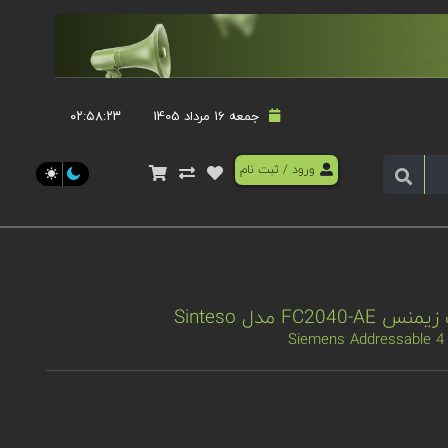
جمعه 16 مرداد 1405
۰۲:۵۸:۲۳
ورود
/
ثبت نام
Siemens Addressable 4 l