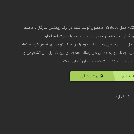
کنترل پنل اعلام حریق آدرس پذیر 4 لوپ زیمنس FC2040-AE مدل Sinteso محصول تولید شده در برند زیمنس سازگار با محیط
ش می دهد. زیمنس در حال حاضر با رعایت استاندارد
ست، اثرات زیست محیطی محصولات خود را در زمینه تولید، تهیه، فروش، استفاده،
یابی، اجتناب و به حداقل می رساند. همچنین این کنترل پنل تشخیص و
ستعلام
پیشنهاد فنی
راک گذاری