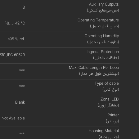
Auxiliary Outputs
3
(خروجی‌های کمکی)
Operating Temperature
'-8…+42 °C
(دمای قابل تحمل)
Operating Humidity
≤95 % rel.
(رطوبت قابل تحمل)
Ingress Protection
P30 ,IEC 60529
(حفاظت داخلی)
Max. Cable Length Per Loop
***
(بیشترین طول هر مدار)
Type of cable
***
(نوع کابل)
Zonal LED
Blank
(نشانگر زون)
Printer
Not Available
(پرینتر)
Housing Material
***
(جنس بدنه)