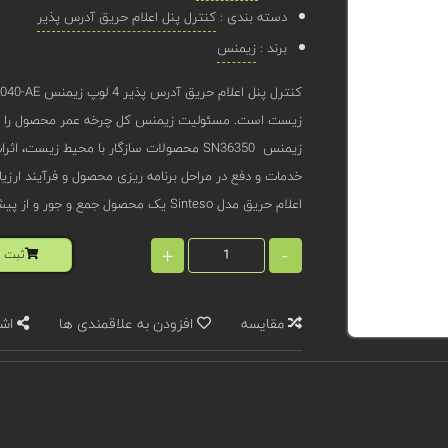
دسته بندی :
کنترل پنل اعلام حریق آدرس پذیر
برند :
زیمنس
زیست است. مسئولیت زیمنس کل چرخه عمر محصول را پوش
زیمنس SN36350 محصولات سازگار با محیط زی
خدمات و دفع در مراحل برنامه ریزی محصول و فرآیند ارز
اعلام حریق مدل Sinteso یک محصول جمع و جور و از پیش مونتاژ شده است که نصب آن آسان است.
+
-
ثبت ا
مقایسه
افزودن به علاقمندی ها
اشت