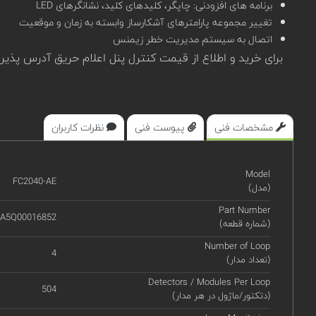
برنامه های افزودنی: چاپگر، کلیدهای کلید، نشانگرهای LED
تغییر مجموعه پارامترهای آشکارساز وابسته به زمان و موقعیت
اتصال به سیستم مدیریت خطر زیمنس
برای خرید و اطلاع از قیمت کنترل پنل اعلام حریق آدرس پذیر 4 لوپ زیمنس FC2040-AE مدل Sinteso در سامان
مشخصات فنی
پیوست فنی
نظرات کاربران
Model
FC2040-AE
(مدل)
Part Number
A5Q00016852
(شماره قطعه)
Number of Loop
4
(تعداد مدار)
Detectors / Modules Per Loop
504
(دتکتور/ماژول در هر مدار)