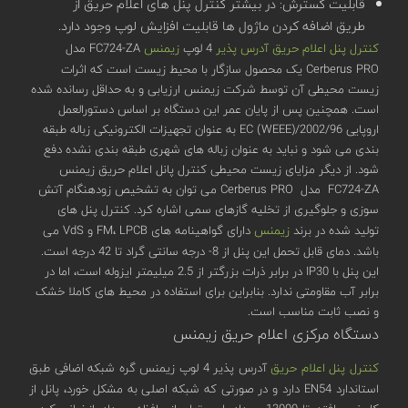
قابلیت گسترش: در بیشتر کنترل پنل های اعلام حریق از
طریق اضافه کردن ماژول ها قابلیت افزایش لوپ وجود دارد.
کنترل پنل اعلام حریق آدرس پذیر
4 لوپ
زیمنس
FC724-ZA مدل
Cerberus PRO یک محصول سازگار با محیط زیست است که اثرات
زیست محیطی آن توسط شرکت زیمنس ارزیابی و به حداقل رسانده شده
است. همچنین پس از پایان عمر این دستگاه بر اساس دستورالعمل
اروپایی 2002/96/EC (WEEE) به عنوان تجهیزات الکترونیکی زباله طبقه
بندی می شود و نباید به عنوان زباله های شهری طبقه بندی نشده دفع
شود. از دیگر مزایای زیست محیطی کنترل پانل اعلام حریق زیمنس
FC724-ZA مدل Cerberus PRO می توان به تشخیص زودهنگام آتش
سوزی و جلوگیری از تخلیه گازهای سمی اشاره کرد. کنترل پنل های
تولید شده در برند
زیمنس
دارای گواهینامه‌ های FM، LPCB و VdS می
باشد. دمای قابل تحمل این پنل از 8- درجه سانتی گراد تا 42 درجه است.
این پنل با IP30 در برابر ذرات بزرگتر از 2.5 میلیمتر ایزوله است، اما در
برابر آب مقاومتی ندارد. بنابراین برای استفاده در محیط های کاملا خشک
و نصب ثابت مناسب است.
دستگاه مرکزی اعلام حریق زیمنس
کنترل پنل اعلام حریق
آدرس پذیر 4 لوپ زیمنس گره شبکه اضافی طبق
استاندارد EN54 دارد و در صورتی که شبکه اصلی به مشکل خورد، پانل از