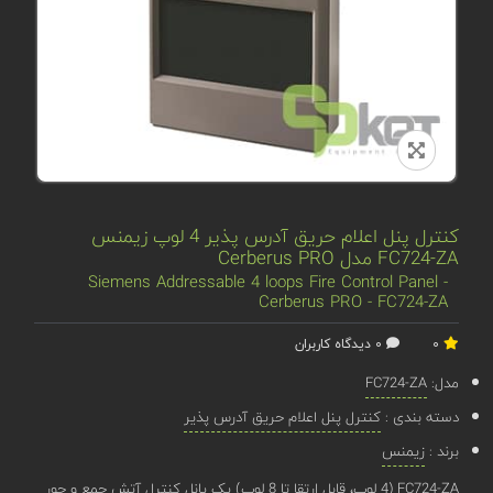
کنترل پنل اعلام حریق آدرس پذیر 4 لوپ زیمنس
FC724-ZA مدل Cerberus PRO
Siemens Addressable 4 loops Fire Control Panel -
Cerberus PRO - FC724-ZA
0
0 دیدگاه کاربران
مدل:
FC724-ZA
دسته بندی :
کنترل پنل اعلام حریق آدرس پذیر
برند :
زیمنس
FC724-ZA (4 لوپ، قابل ارتقا تا 8 لوپ) یک پانل کنترل آتش جمع و جور