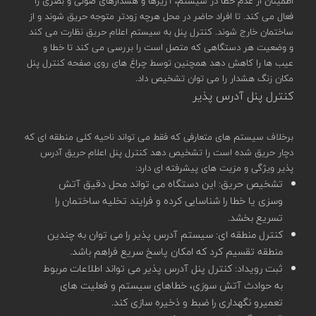
اطمینان از عدم خطا در سیستم، آژیرها و هشدارهای صوتی و بصری را
فعال می کند. تا افراد حاضر در محل هرچه زودتر متوجه حریق شوند و از
ساختمان خارج شوند. کنترل پنل به سیستم اعلام حریق نظارت می کند
و وضعیت هر دستگاهی که متصل است را بررسی می کند تا خطا و
عیب ها را کاهش دهد همچنین توسط چراغ های روی صفحه کنترل پنل
مکان زنگ هشدار را می توان تشخیص داد.
کنترل پنل آدرس پذیر
برخلاف سیستم های متعارفی که فقط می تواند ناحیه کلی منطقه ای که
دچار حریق شده است را تشخیص دهد کنترل پنل اعلام حریق آدرس
پذیر ویژگی و مزیت های پیشرفته ای دارد:
تشخیص حریق: این دستگاه می تواند محل دقیق آتش
وسزی یا خطا را شناسایی کرده و فرایند تخلیه ساختمان را
تسریع بخشد.
کنترل منطقه ای: سیستم آدرس پذیر را می توان به چندین
منطقه تقسیم کرد که امکان پاسخ سریع فراهم باشد.
ثبت رویداد: کنترل پنل آدرس پذیر می تواند اطلاعات مربوط
به حوادث آتش سوزی، خطاهای سیستم و فعلیت های
تعمیرو نگهداری را ضبط و ذخیره سازی کند.