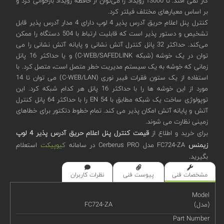
کار نمی افتد. تا 13000 رویداد را می‌توان از حافظه رویداد بازخوانی کرد و
بر اساس معیارهای مختلف فیلتر کرد.
کنترل پنل اعلام حریق آدرس پذیر 4 لوپ دارای 4 مدار آدرس پذیر قابل
تشخیص و دستور پذیر است که قابلیت ارتباط با 504 دستگاه را ممکن
می‌کند. حداکثر 32 پانل کنترل آتش نشانی و پایانه آتش نشانی را می
توان در یک خوشه (شبکه C-WEB/SAFEDLINK) و یا حداکثر 16 پانل
زمانی که خوشه به یک سیستم مدیریت خطر متصل است، متصل کرد. با
استفاده از یک ستون فقرات فیبر نوری (C-WEB/LAN) می توان تا 14
مورد از این خوشه ها را با حداکثر 16 پانل هر کدام شبکه کرد. این
توپولوژی ساخت یک شبکه مطابق با EN 54 را با حداکثر 64 پانل کنترل
آتش و پایانه آتش امکان پذیر می کند. تمام خطوط دتکتور برای خطاهای
زمینی نظارت می شوند.
برای خرید و اطلاع از
قیمت کنترل پنل اعلام حریق آدرس پذیر 4 لوپ
زیمنس
FC724-ZA مدل Cerberus PRO در سامانه
کیوپیکت
استعلام
بگیرید.
مشخصات فنی
پیوست فنی
نظرات کاربران
Model
(مدل)
FC724-ZA
Part Number