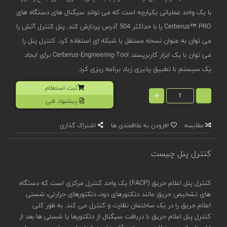
با یک واحد عملیاتی یکپارچه است که می تواند سیگنال های دستگاه های
Cerberus™ PRO را با حداکثر 504 آدرس پردازش کند. پنل کنترل آتش را
می توان به عنوان نسخه مستقل یا شبکه ای استفاده کرد. کنترل پنل را
می توان با یک ابزار کاربرپسند Cerberus-Engineering-Tool برای ایجاد
یک سیستم با تطبیق پذیری زیاد برنامه ریزی کرد.
ثبت استعلام
+
-
پیشنهاد فنی
مقایسه
افزودن به علاقمندی ها
اشتراک گذاری
کنترل پنل چیست
کنترل پنل اعلام حریق (FACP) یک واحد کنترل مرکزی است که دستگاه
های تشخیص حریق مانند دتکتورهای دود، دتکتورهای حرارتی، شستی
اعلام حریق را در یک ساختمان نظارت و کنترل می کند. به طور کلی
کنترل پنل اعلام حریق با دریافت سیگنال از دتکتورها یا شستی ها بعد از