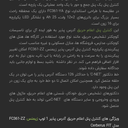
کنترل پنل یک پنل جمع و حور با یک واحد عملیاتی یک پارچه است.
در مقایسه با طراحی استاندارد، نوع FC361-YA دارای یک محفظه راحت
بسیار بزرگ برای باتری‌های 2×12 ولت، 25 Ah و نشانگر LED یکپارچه
برای 16 زون است.
این
کنترل پنل اعلام حریق
آدرس پذیر به طور ایده آل برای تاسیسات
کوچکتر تشخیص حریق، مانند نوع مورد استفاده در کارگاه ها، هتل های
کوچکتر، مدارس، فروشگاه ها، منازل مسکونی و غیره مناسب است.
پیکربندی یکپارچه کنترل پنل آدرس پذیر زیمنس FC361-ZZ امکان تغییر
پیکربندی را به سرعت و به راحتی در رایانه یا لپ تاپ، بدون نیاز به نرم
افزار اضافی فراهم می کند. در نظر داشته باشید بسط و لوازم جانبی باید
جداگانه سفارش داده شوند.
خط دتکتور 'C-NET' با حداکثر 126 دستگاه آدرس پذیر را می توان در یک
حلقه متصل کرد. همچنین امکان اتصال تا دو خط خرد به جای یک زون در
این پنل وجود دارد.
دتکتورهای تشخیص حریق خودکار، شستی های اعلام حریق، ماژول های
ورودی وخروجی و سایر دستگاه های C-NETمی تواند به خط کنترل پنل
متصل شود.
ویژگی های کنترل پنل اعلام حریق آدرس پذیر 1 لوپ
زیمنس
FC361-ZZ
مدل Cerberus FIT