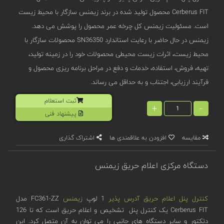
Cerberus FIT محصول تولید شده در برند زیمنس سازگار با محیط زیست
است. مسئولیت زیمنس کل چرخه عمر محصول را پوشش می دهد.
زیمنس در حال حاضر با رعایت استاندارد SN36350 محصولات سازگار با
محیط زیست، اثرات زیست محیطی محصولات خود را در زمینه تولید،
تهیه، فروش، استفاده، خدمات و دفع در مراحل برنامه ریزی محصول و
فرآیند ارزیابی، اجتناب و به حداقل می رساند.
ثبت استعلام
+
-
پیشنهاد فنی
مقایسه
افزودن به علاقمندی ها
اشتراک گذاری
دستگاه مرکزی اعلام حریق زیمنس
کنترل پنل اعلام حریق آدرس پذیر
1 لوپ
زیمنس
FC361-ZZ مدل
Cerberus FIT یک کنترل پنل تشخیص و اعلام حریق است که تا 126
دتکتور و سایر دستگاه های جانبی را می توان به آن متصل کرد. این