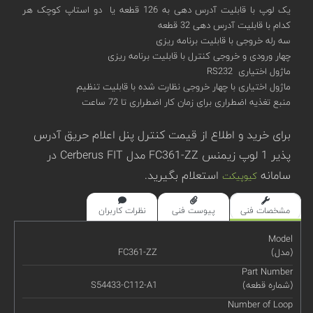
یک لوپ با قابلیت آدرس دهی به 126 قطعه یا دو استاپ کوچک هر
کدام با قابلیت آدرس دهی 32 قطعه
سه رله خروجی با قابلیت برنامه ریزی
چهار ورودی و خروجی کنترل با قابلیت برنامه ریزی
ماژول اختیاری RS232
ماژول اختیاری با چهار خروجی نظارت شده با قابلیت تنظیم
منبع تغذیه اضطراری برای زمان کار اضطراری تا 72 ساعت
برای خرید و اطلاع از قیمت کنترل پنل اعلام حریق آدرس
پذیر 1 لوپ زیمنس FC361-ZZ مدل Cerberus FIT در
سامانه
استعلام بگیرید.
کیوپیکت
مشخصات فنی
پیوست فنی
نظرات کاربران
Model
(مدل)
FC361-ZZ
Part Number
(شماره قطعه)
S54433-C112-A1
Number of Loop