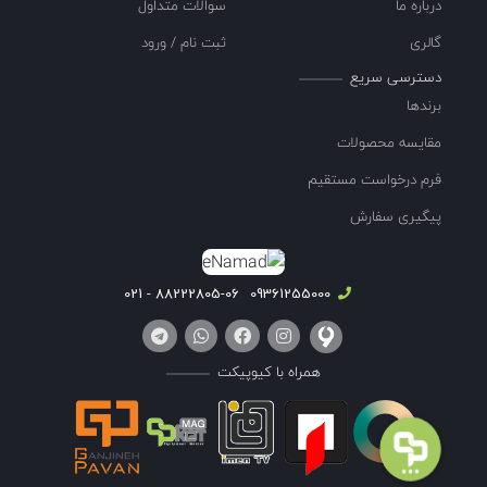
درباره ما
سوالات متداول
گالری
ثبت نام / ورود
دسترسی سریع
برندها
مقایسه محصولات
فرم درخواست مستقیم
پیگیری سفارش
88222805-06 - 021
09361255000
همراه با کیوپیکت