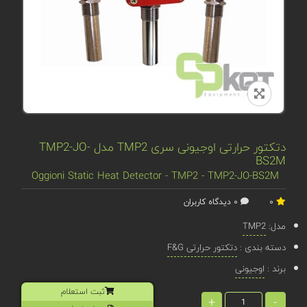
دتکتور حرارتی اوجیونی سری TMP2 مدل TMP2-JO-
BS2M
Oggioni Static Heat Detector - TMP2 - TMP2-JO-BS2M
0
0 دیدگاه کاربران
مدل:
TMP2
دسته بندی :
دتکتور حرارتی F&G
برند :
اوجیونی
ثبت استعلام
+
-